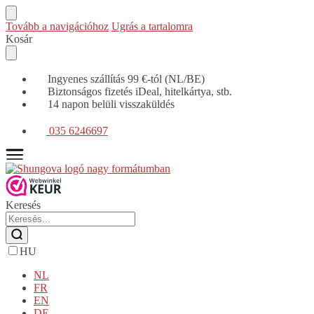
Tovább a navigációhoz
Ugrás a tartalomra
Kosár
Ingyenes szállítás 99 €-tól (NL/BE)
Biztonságos fizetés iDeal, hitelkártya, stb.
14 napon belüli visszaküldés
035 6246697
Keresés
HU
NL
FR
EN
DE