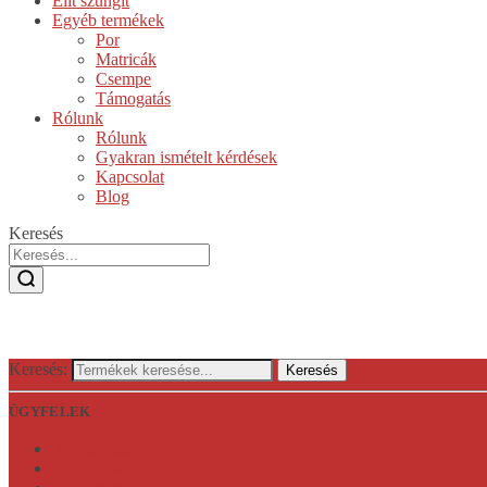
Elit szungit
Egyéb termékek
Por
Matricák
Csempe
Támogatás
Rólunk
Rólunk
Gyakran ismételt kérdések
Kapcsolat
Blog
Keresés
Keresés:
Keresés
ÜGYFELEK
Kívánságlista
Az én számlám