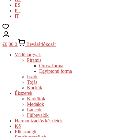
ES
PT
IT
€
0,00
0
Bevásárlókosár
Védő tárgyak
Piramis
Orosz forma
Egyiptomi forma
Izzók
Tojás
Kockák
Ékszerek
Karkötők
Medálok
Láncok
Fülbevalók
Harmonizációs készletek
Kő
Elit szungit