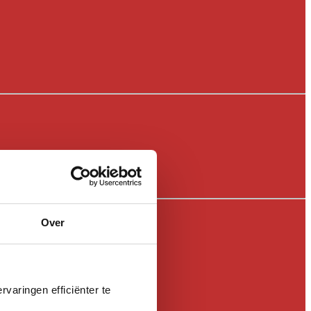
Over
varingen efficiënter te