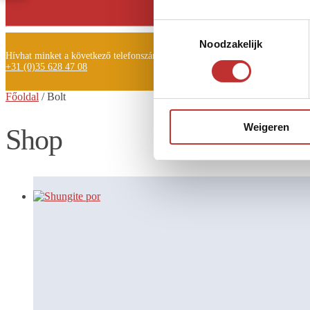
Facebook
Toestemmingsselectie
Noodzakelijk
Hívhat minket a következő telefonszámon is:
+31 (0)35 628 47 08
Főoldal
/
Bolt
Weigeren
Shop