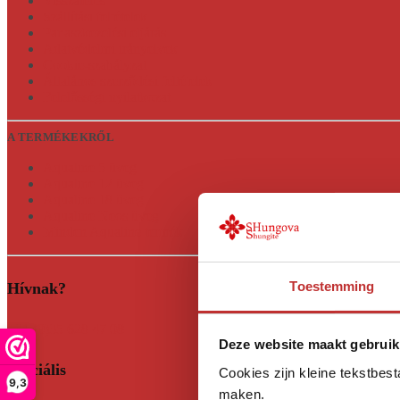
Visszatérés
Szállítási feltételek
Panaszkezelési eljárás
Adatvédelmi irányelvek
Cookie-szabályzat
Általános szerződési feltételek
Felelősségi nyilatkozat
A TERMÉKEKRŐL
Aqualine 5 üveg
Aqualine 12 üveg
Aqualine 18 üveg
Aqualine Neos üveg
Minden Aqualine termék
Toestemming
Hívnak?
+31 (0)35 628 47 08
Deze website maakt gebruik
Szociális
Cookies zijn kleine tekstbes
9,3
maken.