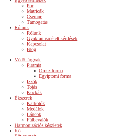
Egyéb termékek
Por
Matricák
Csempe
Támogatás
Rólunk
Rólunk
Gyakran ismételt kérdések
Kapcsolat
Blog
Védő tárgyak
Piramis
Orosz forma
Egyiptomi forma
Izzók
Tojás
Kockák
Ékszerek
Karkötők
Medálok
Láncok
Fülbevalók
Harmonizációs készletek
Kő