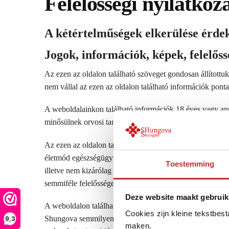
Felelősségi nyilatkoz
A kétértelműségek elkerülése érde
Jogok, információk, képek, felelőss
Az ezen az oldalon található szöveget gondosan állítot
nem vállal az ezen az oldalon található információk pont
A weboldalainkon található információk 18 éves vagy an
minősülnek orvosi tanácsadásnak.
Az ezen az oldalon található szövegekben és videókban s
életmód egészségügyi vonatkozásairól való elfogulatlan v
Toestemming
illetve nem kizárólag arra irányulnak, hogy a vitában ré
semmiféle felelősséget a leírt tanácsok és javaslatok alka
Deze website maakt gebruik
A weboldalon található információk nem szolgálnak egész
Cookies zijn kleine tekstbes
Shungova semmilyen módon nem vállal felelősséget az eze
9,3
maken.