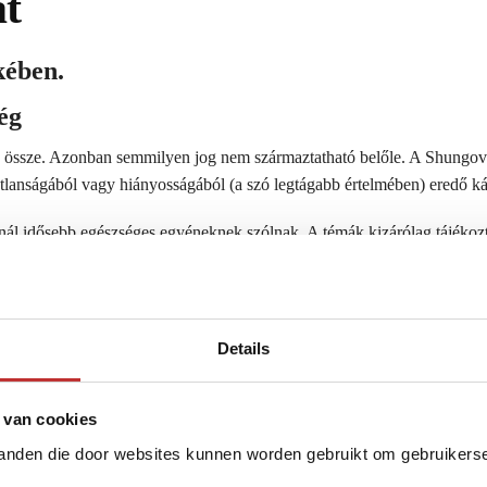
at
kében.
ég
tuk össze. Azonban semmilyen jog nem származtatható belőle. A Shungo
atlanságából vagy hiányosságából (a szó legtágabb értelmében) eredő ká
nál idősebb egészséges egyéneknek szólnak. A témák kizárólag tájékozt
zereplő képek és/vagy vélemények nem feltétlenül a Shungova vélemény
itára törekszenek. Az itt közzétett információk elfogadhatóságát abban
Details
szt vevő más feleket megbántsák és/vagy megkárosítsák. Sem a webmeste
lmazásából.
 van cookies
ségügyi problémák diagnosztizálására vagy termékek felírására. Ezért
tanden die door websites kunnen worden gebruikt om gebruikerser
n az oldalon található információk elolvasásából eredő vagy az azt kö