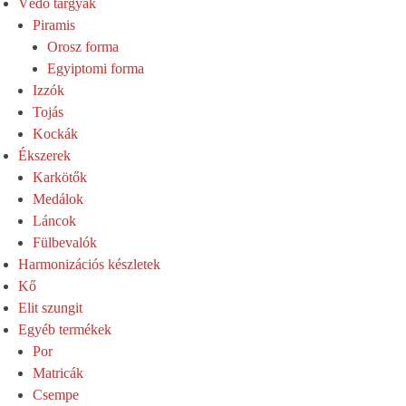
Védő tárgyak
Piramis
Orosz forma
Egyiptomi forma
Izzók
Tojás
Kockák
Ékszerek
Karkötők
Medálok
Láncok
Fülbevalók
Harmonizációs készletek
Kő
Elit szungit
Egyéb termékek
Por
Matricák
Csempe