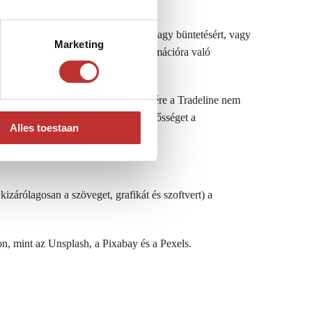
es kárért, vagy közvetett kárért vagy büntetésért, vagy
Marketing
bármely weboldalon található információra való
ére való folyamatos odafigyelés ellenére a Tradeline nem
dal tulajdonosai nem vállalnak felelősséget a
Alles toestaan
izárólagosan a szöveget, grafikát és szoftvert) a
n, mint az Unsplash, a Pixabay és a Pexels.