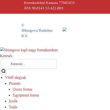
Kereskedelmi Kamara 77945433
ÁFA NL8141.53.422.B01
©
SHungova/Tradeline
B.V.
Keresés
Védő tárgyak
Piramis
Orosz forma
Egyiptomi forma
Izzók
Tojás