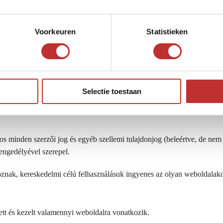
ügynökei nem felelnek semmilyen közvetlen, véletlen vagy következmény
Voorkeuren
Statistieken
annak használatából vagy a weboldalon vagy a weboldalhoz kapcsolódó 
ja és javíthatja a weboldalt és a jelen feltételeket. A tartalom minőség
/vagy naprakészek. Ezért azokból semmilyen jog nem vezethető le. Az ol
Selectie toestaan
.
 minden szerzői jog és egyéb szellemi tulajdonjog (beleértve, de nem k
 engedélyével szerepel.
toznak, kereskedelmi célú felhasználásuk ingyenes az olyan weboldalako
ztett és kezelt valamennyi weboldalra vonatkozik.