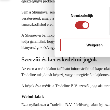
egészségügyi problémákért vagy fizikai sérülésekért.
T
Sem a Shungova, sem a munkatársai, alkalmazottai vagy 
Noodzakelijk
o
veszteségért, amely a weboldalhoz való hozzáférésből, 
e
támaszkodásból ered.
s
t
A Shungova bármikor, előzetes értesítés nélkül módosíthat
e
tudja garantálni, hogy az információk mindig teljesek és
Weigeren
m
hiányosságok és/vagy pontatlanságok következményeiért
m
i
Szerzői és kereskedelmi jogok
n
g
Az ezen a weboldalon található információkkal kapcsolatos
s
Tradeline tulajdonát képezi, vagy a megfelelő tulajdonos
s
A képek és a média a Tradeline B.V. szerzői joga alá tar
e
l
Weboldalak
e
c
Ez a nyilatkozat a Tradeline B.V. felelőssége alatt fejles
t