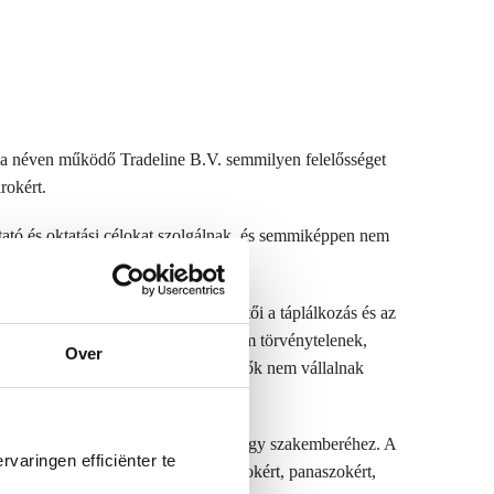
va néven működő Tradeline B.V. semmilyen felelősséget
rokért.
ató és oktatási célokat szolgálnak, és semmiképpen nem
ét tükrözik. A Shungova szerkesztői a táplálkozás és az
 az értelemben ellenőrizték, hogy nem törvénytelenek,
Over
r, sem az oldalt lehetővé tevő szerzők nem vállalnak
 mindig forduljon saját orvosához vagy szakemberéhez. A
varingen efficiënter te
vetően visszavezethető mellékhatásokért, panaszokért,