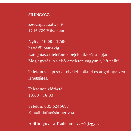
i
e
SHUNGOVA
Zeverijnstraat 24-R
1216 GK Hilversum
Nyitva 10:00 - 17:00
hétfőtől péntekig
Látogatások telefonos bejelentkezés alapján
Megjegyzés: Az első emeleten vagyunk, lift nélkül.
Telefonos kapcsolatfelvétel holland és angol nyelven
lehetséges.
Telefonon elérhető:
10:00 - 16:00.
Telefon:
035 6246697
E-mail:
info@shungova.nl
A SHungova a Tradeline bv. védjegye.