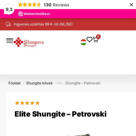
×
130
Reviews
9,3
Ingyenes szállítás 99 €-tól (NL/BE)
Biztonságos fizetés iDeal, hitelkártya, stb.
0
Főoldal
Shungite kövek
Shungite – Petrovski
/
/ Elite
Elite Shungite – Petrovski