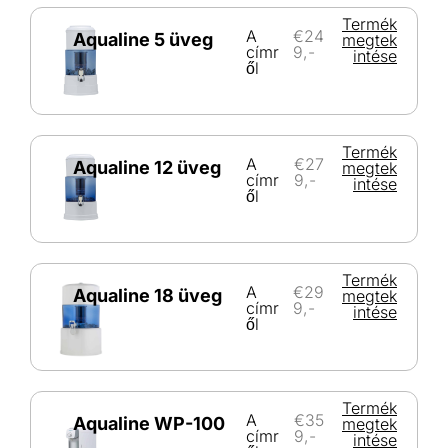
Termék
A
€24
Aqualine 5 üveg
megtek
címr
9,-
intése
ől
Termék
A
€27
Aqualine 12 üveg
megtek
címr
9,-
intése
ől
Termék
A
€29
Aqualine 18 üveg
megtek
címr
9,-
intése
ől
Termék
A
€35
Aqualine WP-100
megtek
címr
9,-
intése