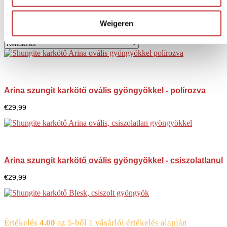
Csempe
Weigeren
Eredmény megjelenítése
81 termék találtunk
Arina szungit karkötő ovális gyöngyökkel - polírozva
€
29,99
Arina szungit karkötő ovális gyöngyökkel - csiszolatlanul
€
29,99
Értékelés
4.00
az 5-ből
1
vásárlói értékelés alapján