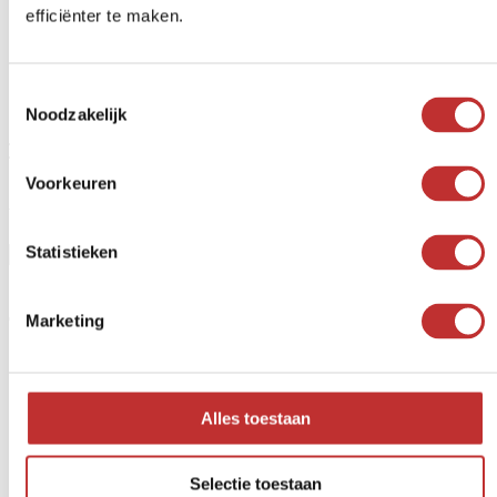
efficiënter te maken.
Egyéb termékek
(11)
Toestemmingsselectie
Noodzakelijk
Szűrő
Voorkeuren
Ár
Statistieken
Marketing
Termékkategóriák
Piramisok
Izzók
Tojás
Alles toestaan
Harmonizációs készletek
Kockák
Kő
Selectie toestaan
Elit szungit