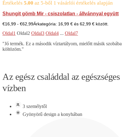
Értékelés
5.00
az 5-ből
1
vásárlói értékelés alapján
Shungit gömb Mir - csiszolatlan - állvánnyal együtt
€
16,99
-
€
62,99
Árkategória: 16,99 € és 62,99 € között.
Oldal1
Oldal2
Oldal3
Oldal4
...
Oldal7
"Jó termék. Ez a második víztartályom, mielőtt másik szobába
költözöm."
Az egész családdal az egészséges
vízben
3 személytől
Gyönyörű design a konyhában