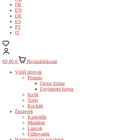
FR
EN
DE
ES
PT
IT
€
0,00
0
Bevásárlókosár
Védő tárgyak
Piramis
Orosz forma
Egyiptomi forma
Izzók
Tojás
Kockák
Ékszerek
Karkötők
Medálok
Láncok
Fülbevalók
Harmonizációs készletek