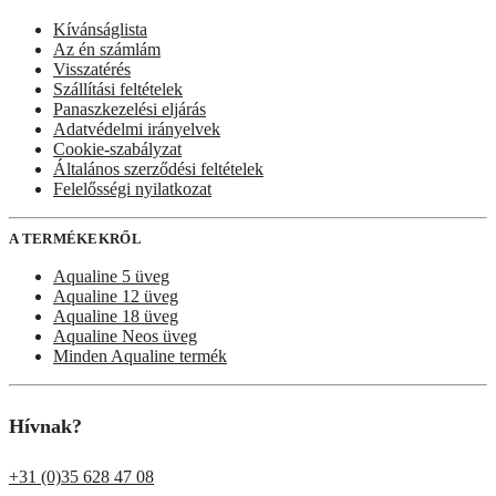
Kívánságlista
Az én számlám
Visszatérés
Szállítási feltételek
Panaszkezelési eljárás
Adatvédelmi irányelvek
Cookie-szabályzat
Általános szerződési feltételek
Felelősségi nyilatkozat
A TERMÉKEKRŐL
Aqualine 5 üveg
Aqualine 12 üveg
Aqualine 18 üveg
Aqualine Neos üveg
Minden Aqualine termék
Hívnak?
+31 (0)35 628 47 08