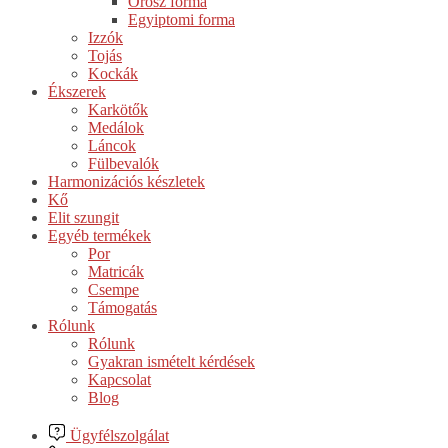
Orosz forma
Egyiptomi forma
Izzók
Tojás
Kockák
Ékszerek
Karkötők
Medálok
Láncok
Fülbevalók
Harmonizációs készletek
Kő
Elit szungit
Egyéb termékek
Por
Matricák
Csempe
Támogatás
Rólunk
Rólunk
Gyakran ismételt kérdések
Kapcsolat
Blog
Ügyfélszolgálat