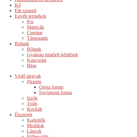
Kő
Elit szungit
Egyéb termékek
Por
Matricák
Csempe
Támogatás
Rólunk
Rólunk
Gyakran ismételt kérdések
Kapcsolat
Blog
Védő tárgyak
Piramis
Orosz forma
Egyiptomi forma
Izzók
Tojás
Kockák
Ékszerek
Karkötők
Medálok
Láncok
Fülbevalók