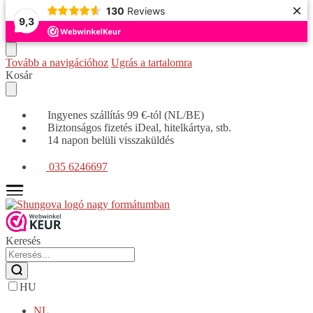
×
130
Reviews
9,3
Tovább a navigációhoz
Ugrás a tartalomra
Kosár
Ingyenes szállítás 99 €-tól (NL/BE)
Biztonságos fizetés iDeal, hitelkártya, stb.
14 napon belüli visszaküldés
035 6246697
Keresés
HU
NL