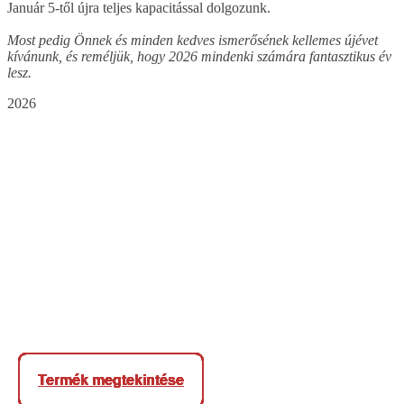
Január 5-től újra teljes kapacitással dolgozunk.
Most pedig Önnek és minden kedves ismerősének kellemes újévet
kívánunk, és reméljük, hogy 2026 mindenki számára fantasztikus év
lesz.
2026
Termék megtekintése
Termék megtekintése
Termék megtekintése
Termék megtekintése
Termék megtekintése
Termék megtekintése
Termék megtekintése
Termék megtekintése
Termék megtekintése
Termék megtekintése
Termék megtekintése
Termék megtekintése