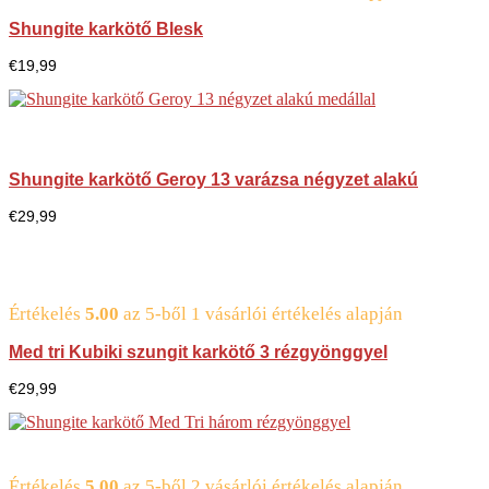
Shungite karkötő Blesk
€
19,99
Shungite karkötő Geroy 13 varázsa négyzet alakú
€
29,99
Értékelés
5.00
az 5-ből
1
vásárlói értékelés alapján
Med tri Kubiki szungit karkötő 3 rézgyönggyel
€
29,99
Értékelés
5.00
az 5-ből
2
vásárlói értékelés alapján