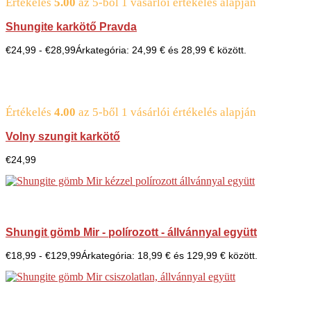
Értékelés
5.00
az 5-ből
1
vásárlói értékelés alapján
Shungite karkötő Pravda
€
24,99
-
€
28,99
Árkategória: 24,99 € és 28,99 € között.
Értékelés
4.00
az 5-ből
1
vásárlói értékelés alapján
Volny szungit karkötő
€
24,99
Shungit gömb Mir - polírozott - állvánnyal együtt
€
18,99
-
€
129,99
Árkategória: 18,99 € és 129,99 € között.