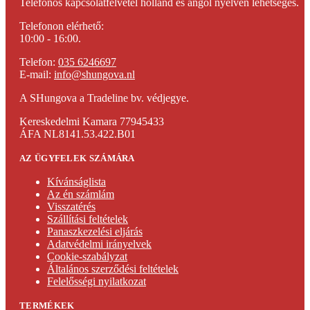
Telefonos kapcsolatfelvétel holland és angol nyelven lehetséges.
Telefonon elérhető:
10:00 - 16:00.
Telefon:
035 6246697
E-mail:
info@shungova.nl
A SHungova a Tradeline bv. védjegye.
Kereskedelmi Kamara 77945433
ÁFA NL8141.53.422.B01
AZ ÜGYFELEK SZÁMÁRA
Kívánságlista
Az én számlám
Visszatérés
Szállítási feltételek
Panaszkezelési eljárás
Adatvédelmi irányelvek
Cookie-szabályzat
Általános szerződési feltételek
Felelősségi nyilatkozat
TERMÉKEK