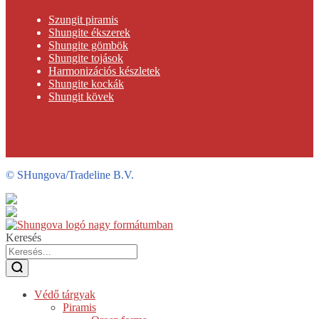
Szungit piramis
Shungite ékszerek
Shungite gömbök
Shungite tojások
Harmonizációs készletek
Shungite kockák
Shungit kövek
©
SHungova/Tradeline B.V.
Keresés
Védő tárgyak
Piramis