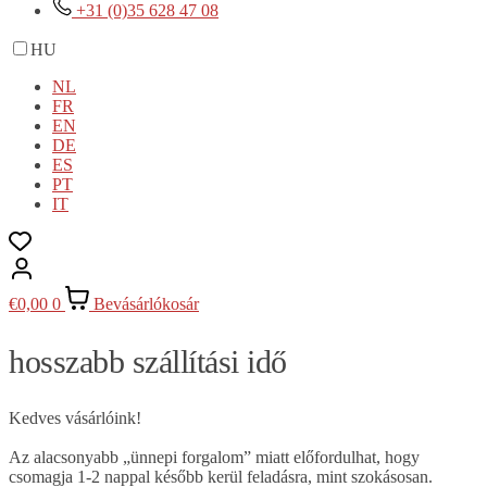
+31 (0)35 628 47 08
HU
NL
FR
EN
DE
ES
PT
IT
€
0,00
0
Bevásárlókosár
hosszabb szállítási idő
Kedves vásárlóink!
Az alacsonyabb „ünnepi forgalom” miatt előfordulhat, hogy
csomagja 1-2 nappal később kerül feladásra, mint szokásosan.