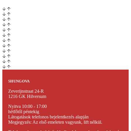
SHUNGOVA
Zeverijnstraat 24-R
1216 GK Hilversum
Nyitva 10:00 - 17:00
hétfőtől péntekig
Látogatások telefonos bejelentkezés alapján
Megjegyzés: Az első emeleten vagyunk, lift nélkül.