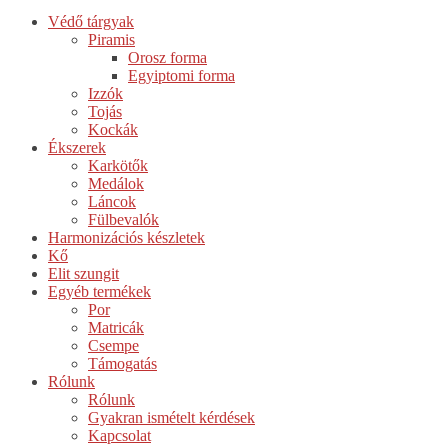
Védő tárgyak
Piramis
Orosz forma
Egyiptomi forma
Izzók
Tojás
Kockák
Ékszerek
Karkötők
Medálok
Láncok
Fülbevalók
Harmonizációs készletek
Kő
Elit szungit
Egyéb termékek
Por
Matricák
Csempe
Támogatás
Rólunk
Rólunk
Gyakran ismételt kérdések
Kapcsolat