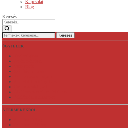
Kapcsolat
Blog
Keresés
Keresés:
Keresés
ÜGYFELEK
Kívánságlista
Az én számlám
Visszatérés
Szállítási feltételek
Panaszkezelési eljárás
Adatvédelmi irányelvek
Cookie-szabályzat
Általános szerződési feltételek
Felelősségi nyilatkozat
A TERMÉKEKRŐL
Aqualine 5 üveg
Aqualine 12 üveg