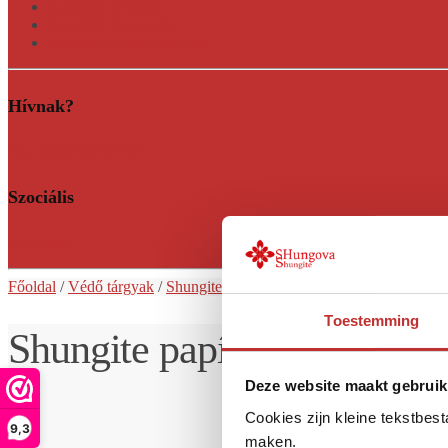
Aqualine 18 üveg
Aqualine Neos üveg
Minden Aqualine termék
Hívnak?
+31 (0)35 628 47 08
Szociális
Facebook
Főoldal
/
Védő tárgyak
/
Shungite gömbök
/ Shungite
levélnyomó Ofi
Toestemming
Shungite papírnehezék Ofi
Deze website maakt gebruik
Cookies zijn kleine tekstbes
9,3
maken.