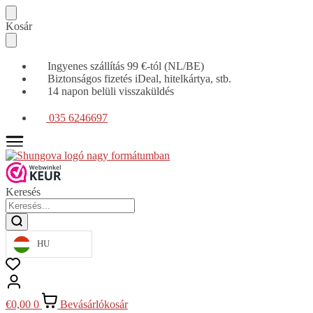
Tovább
Ugrás
Kosár
a
a
navigációhoz
tartalomra
Ingyenes szállítás 99 €-tól (NL/BE)
Biztonságos fizetés iDeal, hitelkártya, stb.
14 napon belüli visszaküldés
035 6246697
Keresés
HU
€
0,00
0
Bevásárlókosár