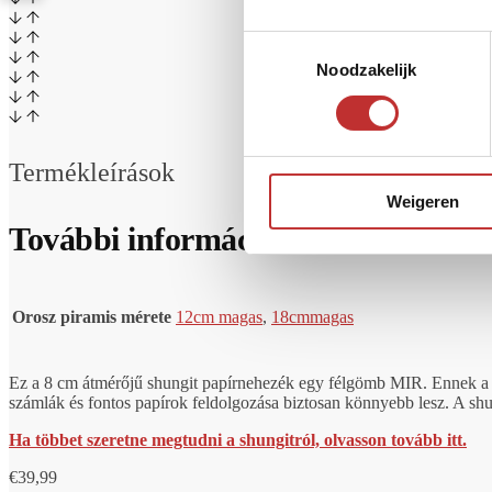
Toestemmingsselectie
Noodzakelijk
Termékleírások
Weigeren
További információk
Orosz piramis mérete
12cm magas
,
18cm
magas
Ez a 8 cm átmérőjű shungit papírnehezék egy félgömb MIR. Ennek a c
számlák és fontos papírok feldolgozása biztosan könnyebb lesz. A shun
Ha többet szeretne megtudni a shungitról, olvasson tovább itt.
€
39,99