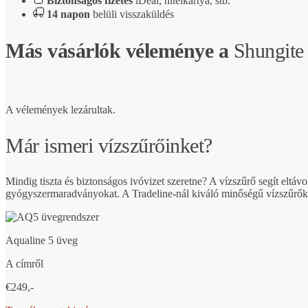
Biztonságos fizetés
iDeal, hitelkártya, stb.
14 napon
belüli visszaküldés
Más vásárlók véleménye a
Shungite
A vélemények lezárultak.
Már ismeri vízszűrőinket?
Mindig tiszta és biztonságos ivóvizet szeretne? A vízszűrő segít eltá
gyógyszermaradványokat. A Tradeline-nál kiváló minőségű vízszűrőket 
Aqualine 5 üveg
A címről
€249,-