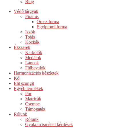
Blog
Védő tárgyak
Piramis
Orosz forma
Egyiptomi forma
Izzók
Tojás
Kockák
Ékszerek
Karkötők
Medálok
Láncok
Fülbevalók
Harmonizációs készletek
Kő
Elit szungit
Egyéb termékek
Por
Matricák
Csempe
Támogatás
Rólunk
Rólunk
Gyakran ismételt kérdések