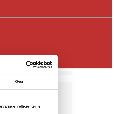
Over
varingen efficiënter te