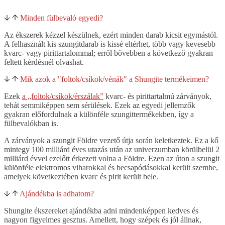
Minden fülbevaló egyedi?
Az ékszerek kézzel készülnek, ezért minden darab kicsit
egymástól.
A felhasznált kis szungitdarab is kissé eltérhet, több vagy kevesebb
kvarc- vagy pirittartalommal; erről bővebben a következő gyakran
feltett kérdésnél olvashat.
Mik azok a "foltok/csíkok/vénák" a Shungite termékeimen?
Ezek
a „foltok/csíkok/érszálak”
kvarc- és pirittartalmú zárványok,
tehát semmiképpen sem sérülések. Ezek az egyedi jellemzők
gyakran előfordulnak a különféle szungittermékekben, így a
fülbevalókban is.
A zárványok a szungit Földre vezető útja során keletkeztek. Ez a kő
mintegy 100 milliárd éves utazás után az univerzumban körülbelül 2
milliárd évvel ezelőtt érkezett volna a Földre. Ezen az úton a szungit
különféle elektromos viharokkal és becsapódásokkal került szembe,
amelyek következtében kvarc és pirit került bele.
Ajándékba is adhatom?
Shungite ékszereket ajándékba adni mindenképpen kedves és
nagyon figyelmes gesztus. Amellett, hogy szépek és jól állnak,