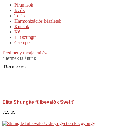
Piramisok
Izzók
Tojás
Harmonizációs készletek
Kockák
Kő
Elit szungit
Csempe
Eredmény megjelenítése
4 termék találtunk
Elite Shungite fülbevalók Svetit’
€
19,99