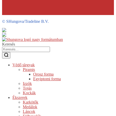
©
SHungova/Tradeline B.V.
Keresés
Védő tárgyak
Piramis
Orosz forma
Egyiptomi forma
Izzók
Tojás
Kockák
Ékszerek
Karkötők
Medálok
Láncok