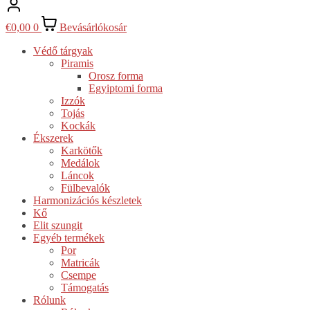
€
0,00
0
Bevásárlókosár
Védő tárgyak
Piramis
Orosz forma
Egyiptomi forma
Izzók
Tojás
Kockák
Ékszerek
Karkötők
Medálok
Láncok
Fülbevalók
Harmonizációs készletek
Kő
Elit szungit
Egyéb termékek
Por
Matricák
Csempe
Támogatás
Rólunk