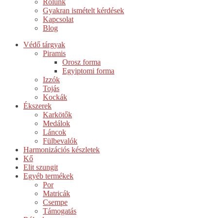
Rólunk
Gyakran ismételt kérdések
Kapcsolat
Blog
Védő tárgyak
Piramis
Orosz forma
Egyiptomi forma
Izzók
Tojás
Kockák
Ékszerek
Karkötők
Medálok
Láncok
Fülbevalók
Harmonizációs készletek
Kő
Elit szungit
Egyéb termékek
Por
Matricák
Csempe
Támogatás