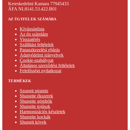
Kereskedelmi Kamara 77945433
ÁFA NL8141.53.422.B01
AZ ÜGYFELEK SZÁMÁRA
Kívánságlista
Az én számlám
Visszatérés
Szállítási feltételek
Panaszkezelési eljárás
Adatvédelmi irányelvek
Cookie-szabályzat
Általános szerződési feltételek
Felelősségi nyilatkozat
TERMÉKEK
Szungit piramis
Shungite ékszerek
Shungite gömbök
Shungite tojások
Harmonizációs készletek
Shungite kockák
Shungit kövek