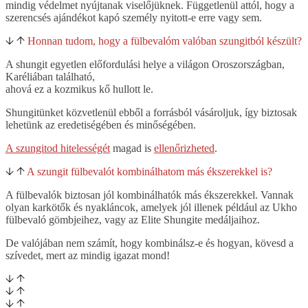
mindig védelmet nyújtanak viselőjüknek. Függetlenül attól, hogy a
szerencsés ajándékot kapó személy nyitott-e erre vagy sem.
Honnan tudom, hogy a fülbevalóm valóban szungitból készült?
A shungit egyetlen előfordulási helye a világon Oroszországban,
Karéliában található,
ahová ez a kozmikus kő hullott le.
Shungitünket közvetlenül ebből a forrásból vásároljuk, így biztosak
lehetünk az eredetiségében és minőségében.
A szungitod hitelességét
magad is
ellenőrizheted
.
A szungit fülbevalót kombinálhatom más ékszerekkel is?
A fülbevalók biztosan jól kombinálhatók más ékszerekkel. Vannak
olyan karkötők és nyakláncok, amelyek jól illenek például az Ukho
fülbevaló gömbjeihez, vagy az Elite Shungite medáljaihoz.
De valójában nem számít, hogy kombinálsz-e és hogyan, kövesd a
szívedet, mert az mindig igazat mond!