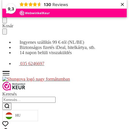
×
130
Reviews
9,3
Tovább
Ugrás
Kosár
a
a
navigációhoz
tartalomra
Ingyenes szállítás 99 €-tól (NL/BE)
Biztonságos fizetés iDeal, hitelkártya, stb.
14 napon belüli visszaküldés
035 6246697
Keresés
HU