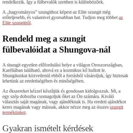
rendelkezik. Így a fülbevalók szettben is különbözőek.
A „hagyományos” szungithoz képest az Elite szungit még
erőteljesebb, és valamivel gyorsabban hat. Tudjon meg többet
az
Elite szungitról
.
Rendeld meg a szungit
fülbevalóidat a Shungova-nál
A shungit egyetlen előfordulási helye a világon Oroszországban,
Karéliában található, ahová ez a kozmikus kő hullott le.
Shungitunkat közvetlenül ebből a forrásból vásároljuk, így biztosak
lehetünk az eredetiségében és minőségében.
Az ékszereket kézzel készítjük és gondosan kidolgozzuk. Mi, a
egy szép dobozba csomagoljuk őket az Ön számára. Kiváló
választás saját magának, vagy ajándéknak is. Ha eredeti ajándékot
keres magának vagy másnak, akkor nézze meg az összes
szungit
termékünket
.
Gyakran ismételt kérdések