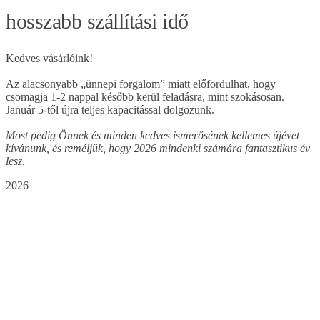
hosszabb szállítási idő
Kedves vásárlóink!
Az alacsonyabb „ünnepi forgalom” miatt előfordulhat, hogy
csomagja 1-2 nappal később kerül feladásra, mint szokásosan.
Január 5-től újra teljes kapacitással dolgozunk.
Most pedig Önnek és minden kedves ismerősének kellemes újévet
kívánunk, és reméljük, hogy 2026 mindenki számára fantasztikus év
lesz.
2026