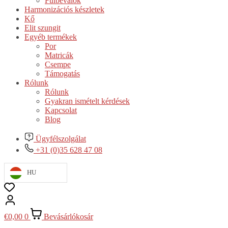
Fülbevalók
Harmonizációs készletek
Kő
Elit szungit
Egyéb termékek
Por
Matricák
Csempe
Támogatás
Rólunk
Rólunk
Gyakran ismételt kérdések
Kapcsolat
Blog
Ügyfélszolgálat
+31 (0)35 628 47 08
HU
€
0,00
0
Bevásárlókosár