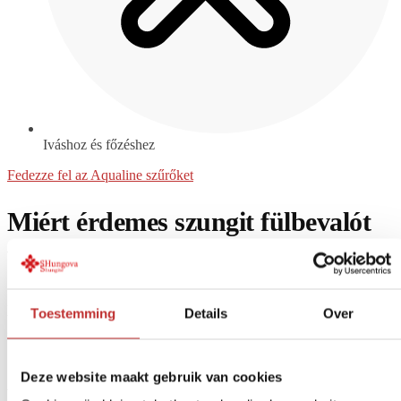
Iváshoz és főzéshez
Fedezze fel az Aqualine szűrőket
Miért érdemes szungit fülbevalót
választani?
A szungit polaritását megfordító hatása van: a negatívból pozitívvá
Toestemming
Details
Over
változtatja. Érzékeny fülünk számára jótékony hatással lehet, ha
szungit fülbevalókkal védjük őket.
A szungit fülbevalók használata
Deze website maakt gebruik van cookies