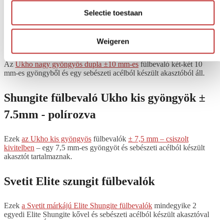
Selectie toestaan
Shungite fülbevaló Ukho nagy gyöngyök
dupla ±10mm
Weigeren
Az
Ukho nagy gyöngyös dupla ±10 mm-es
fülbevaló két-két 10
mm-es gyöngyből és egy sebészeti acélból készült akasztóból áll.
Shungite fülbevaló Ukho kis gyöngyök ±
7.5mm - polírozva
Ezek
az Ukho kis gyöngyös
fülbevalók
± 7,5 mm – csiszolt
kivitelben
– egy 7,5 mm-es gyöngyöt és sebészeti acélból készült
akasztót tartalmaznak.
Svetit Elite szungit fülbevalók
Ezek
a Svetit márkájú Elite Shungite fülbevalók
mindegyike 2
egyedi Elite Shungite kővel és sebészeti acélból készült akasztóval