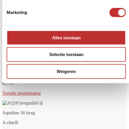
Marketing
Aqualine 5 üveg
A címről
€249,-
Alles toestaan
Termék megtekintése
Selectie toestaan
Aqualine 12 üveg
Weigeren
A címről
€279,-
Termék megtekintése
Aqualine 18 üveg
A címről