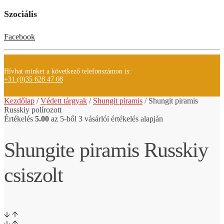
Szociális
Facebook
Hívhat minket a következő telefonszámon is:
+31 (0)35 628 47 08
Kezdőlap
/
Védett tárgyak
/
Shungit piramis
/
Shungit piramis
Russkiy polírozott
Értékelés
5.00
az 5-ből
3
vásárlói értékelés alapján
Shungite piramis Russkiy
csiszolt