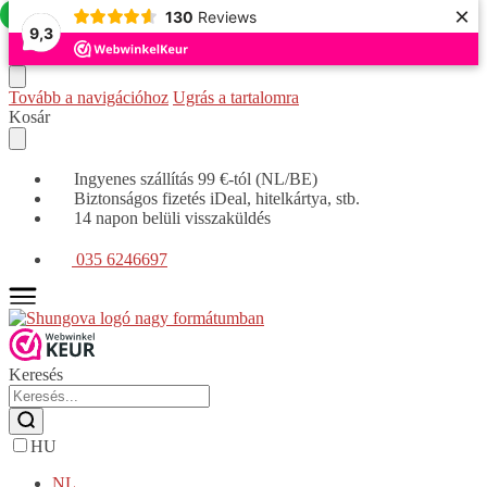
×
Ajánlat!
130
Reviews
9,3
Tovább a navigációhoz
Ugrás a tartalomra
Kosár
Ingyenes szállítás 99 €-tól (NL/BE)
Biztonságos fizetés iDeal, hitelkártya, stb.
14 napon belüli visszaküldés
035 6246697
Keresés
HU
NL