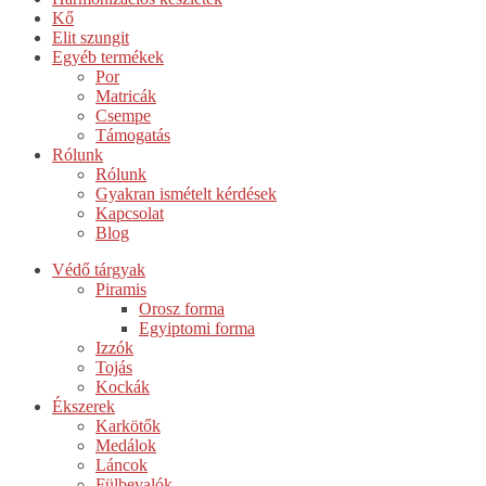
Kő
Elit szungit
Egyéb termékek
Por
Matricák
Csempe
Támogatás
Rólunk
Rólunk
Gyakran ismételt kérdések
Kapcsolat
Blog
Védő tárgyak
Piramis
Orosz forma
Egyiptomi forma
Izzók
Tojás
Kockák
Ékszerek
Karkötők
Medálok
Láncok
Fülbevalók