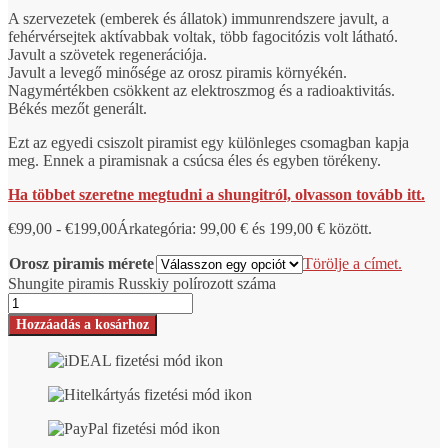
A szervezetek (emberek és állatok) immunrendszere javult, a
fehérvérsejtek aktívabbak voltak, több fagocitózis volt látható.
Javult a szövetek regenerációja.
Javult a levegő minősége az orosz piramis környékén.
Nagymértékben csökkent az elektroszmog és a radioaktivitás.
Békés mezőt generált.
Ezt az egyedi csiszolt piramist egy különleges csomagban kapja
meg. Ennek a piramisnak a csúcsa éles és egyben törékeny.
Ha többet szeretne megtudni a shungitról, olvasson tovább itt.
€
99,00
-
€
199,00
Árkategória: 99,00 € és 199,00 € között.
Orosz piramis mérete
Törölje a címet.
Shungite piramis Russkiy polírozott száma
Hozzáadás a kosárhoz