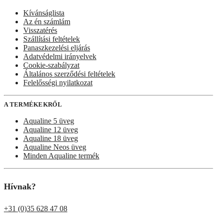
Kívánságlista
Az én számlám
Visszatérés
Szállítási feltételek
Panaszkezelési eljárás
Adatvédelmi irányelvek
Cookie-szabályzat
Általános szerződési feltételek
Felelősségi nyilatkozat
A TERMÉKEKRŐL
Aqualine 5 üveg
Aqualine 12 üveg
Aqualine 18 üveg
Aqualine Neos üveg
Minden Aqualine termék
Hívnak?
+31 (0)35 628 47 08