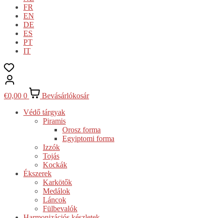
FR
EN
DE
ES
PT
IT
€
0,00
0
Bevásárlókosár
Védő tárgyak
Piramis
Orosz forma
Egyiptomi forma
Izzók
Tojás
Kockák
Ékszerek
Karkötők
Medálok
Láncok
Fülbevalók
Harmonizációs készletek