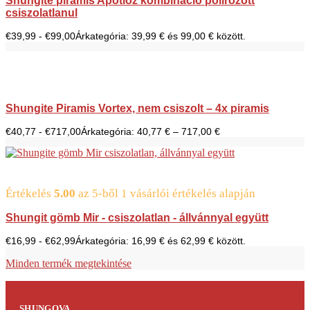
Shungite piramis Apotioz kombináció polírozott
csiszolatlanul
€
39,99
-
€
99,00
Árkategória: 39,99 € és 99,00 € között.
Shungite Piramis Vortex, nem csiszolt – 4x piramis
€
40,77
-
€
717,00
Árkategória: 40,77 € – 717,00 €
Értékelés
5.00
az 5-ből
1
vásárlói értékelés alapján
Shungit gömb Mir - csiszolatlan - állvánnyal együtt
€
16,99
-
€
62,99
Árkategória: 16,99 € és 62,99 € között.
Minden termék megtekintése
SHUNGOVA