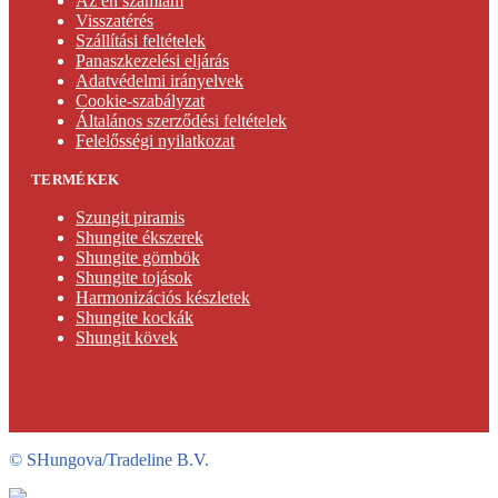
Az én számlám
Visszatérés
Szállítási feltételek
Panaszkezelési eljárás
Adatvédelmi irányelvek
Cookie-szabályzat
Általános szerződési feltételek
Felelősségi nyilatkozat
TERMÉKEK
Szungit piramis
Shungite ékszerek
Shungite gömbök
Shungite tojások
Harmonizációs készletek
Shungite kockák
Shungit kövek
©
SHungova/Tradeline B.V.