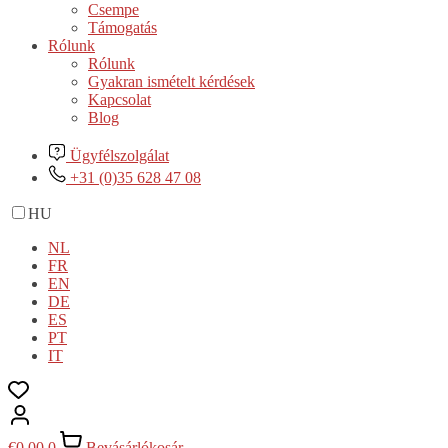
Csempe
Támogatás
Rólunk
Rólunk
Gyakran ismételt kérdések
Kapcsolat
Blog
Ügyfélszolgálat
+31 (0)35 628 47 08
HU
NL
FR
EN
DE
ES
PT
IT
€
0,00
0
Bevásárlókosár