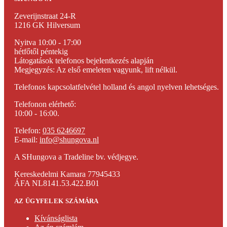
Zeverijnstraat 24-R
1216 GK Hilversum
Nyitva 10:00 - 17:00
hétfőtől péntekig
Látogatások telefonos bejelentkezés alapján
Megjegyzés: Az első emeleten vagyunk, lift nélkül.
Telefonos kapcsolatfelvétel holland és angol nyelven lehetséges.
Telefonon elérhető:
10:00 - 16:00.
Telefon:
035 6246697
E-mail:
info@shungova.nl
A SHungova a Tradeline bv. védjegye.
Kereskedelmi Kamara 77945433
ÁFA NL8141.53.422.B01
AZ ÜGYFELEK SZÁMÁRA
Kívánságlista