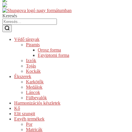
Keresés
Védő tárgyak
Piramis
Orosz forma
Egyiptomi forma
Izzók
Tojás
Kockák
Ékszerek
Karkötők
Medálok
Láncok
Fülbevalók
Harmonizációs készletek
Kő
Elit szungit
Egyéb termékek
Por
Matricák