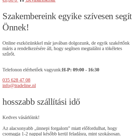
Szakembereink egyike szívesen segít
Önnek!
Online eszközünkkel már javában dolgozunk, de egyik szakértőnk
máris a rendelkezésére áll, hogy segítsen megtalálni a tökéletes
szűrőt.
Telefonon elérhetőek vagyunk:
H-P:
09
:00 - 16:30
035 628 47 08
info@tradeline.nl
hosszabb szállítási idő
Kedves vásárlóink!
Az alacsonyabb „ünnepi forgalom” miatt előfordulhat, hogy
csomagja 1-2 nappal később kerül feladásra, mint szokásosan.