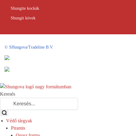
Shungite kockák
Shungit kövek
©
SHungova/Tradeline B.V.
Keresés
Védő tárgyak
Piramis
Orosz forma