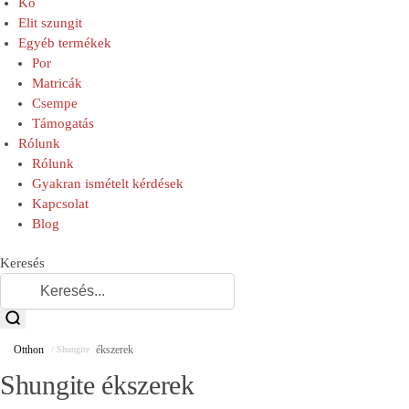
Kő
Elit szungit
Egyéb termékek
Por
Matricák
Csempe
Támogatás
Rólunk
Rólunk
Gyakran ismételt kérdések
Kapcsolat
Blog
Keresés
Otthon
ékszerek
/ Shungite
Shungite ékszerek