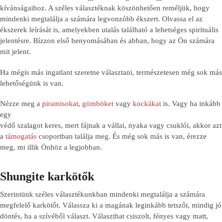
kívánságaihoz. A széles választéknak köszönhetően reméljük, hogy
mindenki megtalálja a számára legvonzóbb ékszert. Olvassa el az
ékszerek leírását is, amelyekben utalás található a lehetséges spirituális
jelentésre. Bízzon első benyomásában és abban, hogy az Ön számára
mit jelent.
Ha mégis más ingatlant szeretne választani, természetesen még sok más
lehetőségünk is van.
Nézze meg a
piramisokat
,
gömböket
vagy
kockákat
is. Vagy ha inkább
egy
védő szalagot keres, mert fájnak a vállai, nyaka vagy csuklói, akkor azt
a
támogatás
csoportban találja meg. És még sok más is van, érezze
meg, mi illik Önhöz a legjobban.
Shungite karkötők
Szerintünk széles választékunkban mindenki megtalálja a számára
megfelelő karkötőt. Válassza ki a magának leginkább tetszőt, mindig jó
döntés, ha a szívéből választ. Választhat csiszolt, fényes vagy matt,