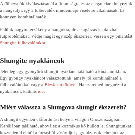
A fülbevalók kiválasztásánál a finomságra és az eleganciára helyeztük
a hangsúlyt, így a fülbevalók mindennapi viseletre alkalmasak. És
könnyen kombinálhatók.
Fülünk nagyon érzékeny a hangokra, de a sugárzás is okozhat
fülproblémákat. Védje magát egy szép ékszerrel. Vessen egy pillantást
Shungite fülbevalóinkra
.
Shungite nyakláncok
Jelenleg egy gyönyörű shungit nyaklánc található a kínálatunkban.
Egy gyöngy nyakláncot választottunk, amely jól kombinálható a
fülbevalóinkkal vagy a
Blesk karkötővel
. Ha szeretnéd megnézni a
nyakláncot, kattints
ide
.
Miért válassza a Shungova shungit ékszereit?
A shungit egyetlen előfordulási helye a világon Oroszországban,
Karéliában található, ahová ez a kozmikus kő hullott le. Shungitunkat
közvetlenül ebből a forrásból vásároljuk, így biztosak lehetünk az