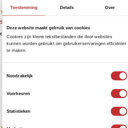
Toestemming
Details
Over
Shungite karkötő Pravda
Deze website maakt gebruik van cookies
€
24,99
-
€
28,99
Cookies zijn kleine tekstbestanden die door websites
kunnen worden gebruikt om gebruikerservaringen efficiënter
te maken.
T
Noodzakelijk
o
e
s
Voorkeuren
t
e
m
Statistieken
m
i