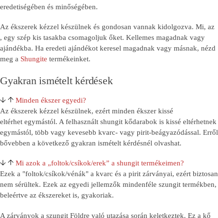
eredetiségében és minőségében.
Az ékszerek kézzel készülnek és gondosan vannak kidolgozva. Mi, az
, egy szép kis tasakba csomagoljuk őket. Kellemes magadnak vagy
ajándékba. Ha eredeti ajándékot keresel magadnak vagy másnak, nézd
meg a
Shungite
termékeinket.
Gyakran ismételt kérdések
Minden ékszer egyedi?
Az ékszerek kézzel készülnek, ezért minden ékszer kissé
eltérhet egymástól. A felhasznált shungit kődarabok is kissé eltérhetnek
egymástól, több vagy kevesebb kvarc- vagy pirit-beágyazódással. Erről
bővebben a következő gyakran ismételt kérdésnél olvashat.
Mi azok a „foltok/csíkok/erek” a shungit termékeimen?
Ezek a "foltok/csíkok/vénák" a kvarc és a pirit zárványai, ezért biztosan
nem sérültek. Ezek az egyedi jellemzők mindenféle szungit termékben,
beleértve az ékszereket is, gyakoriak.
A zárványok a szungit Földre való utazása során keletkeztek. Ez a kő