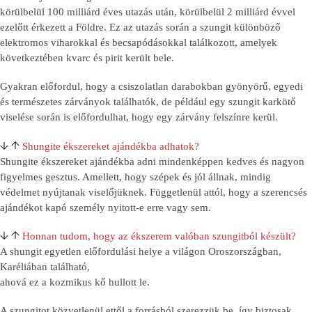
körülbelül 100 milliárd éves utazás után, körülbelül 2 milliárd évvel
ezelőtt érkezett a Földre. Ez az utazás során a szungit különböző
elektromos viharokkal és becsapódásokkal találkozott, amelyek
következtében kvarc és pirit került bele.
Gyakran előfordul, hogy a csiszolatlan darabokban gyönyörű, egyedi
és természetes zárványok találhatók, de például egy szungit karkötő
viselése során is előfordulhat, hogy egy zárvány felszínre kerül.
Shungite ékszereket ajándékba adhatok?
Shungite ékszereket ajándékba adni mindenképpen kedves és nagyon
figyelmes gesztus. Amellett, hogy szépek és jól állnak, mindig
védelmet nyújtanak viselőjüknek. Függetlenül attól, hogy a szerencsés
ajándékot kapó személy nyitott-e erre vagy sem.
Honnan tudom, hogy az ékszerem valóban szungitból készült?
A shungit egyetlen előfordulási helye a világon Oroszországban,
Karéliában található,
ahová ez a kozmikus kő hullott le.
A szungitot közvetlenül ettől a forrásból szerezzük be, így biztosak