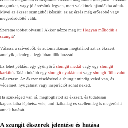
magunkat, vagy jó érzésünk legyen, mert valakinek ajándékba adtuk.
Mivel az ékszer szungitból készült, ez az érzés még erősebbé vagy
megerősödötté válik.
Szeretne többet olvasni? Akkor nézze meg itt:
Hogyan működik a
szungit
?
Válassz a szívedből, és automatikusan megtalálod azt az ékszert,
amelyik jelenleg a legjobban illik hozzád.
Ez lehet például egy gyönyörű
shungit medál
vagy egy
shungit
karkötő
. Talán inkább egy
shungit nyakláncot
vagy
shungit fülbevalót
választasz. Az ékszer viselésével a shungit mindig veled van, és
védelmet, nyugalmat vagy inspirációt adhat neked.
Ha szükséged van rá, megfoghatod az ékszert, és tudatosan
kapcsolatba léphetsz vele, ami fizikailag és szellemileg is megerősíti
annak hatását.
A szungit ékszerek jelentése és hatása