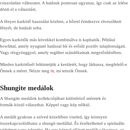
csiszolatlan változatot. A hatásuk pontosan ugyanaz, így csak az ízlése
dönti el a választást.
A fényes karkötő használat közben, a bőrrel érintkezve elveszítheti
fényét, de hatását soha.
Egyes karkötők más kövekkel kombinálva is kaphatók. Például
howlittal, amely nyugtató hatással bír és erősíti pozitív tulajdonságait.
Vagy rézgyönggyel, amely segíthet szándékainak megerősítésében.
Minden karkötőnél feltüntetjük a kerületét, hogy láthassa, megfelelő-e
Önnek a méret. Nézze meg
itt
, mi tetszik Önnek.
Shungite medálok
A Shungite medálok kollekciójában különböző méretek és
formák közül választhat. Képpel vagy kép nélkül.
A medált gyakran a szíved közelében viseled, így könnyen
összekapcsolódhatsz a shungit medállal. És érzékelheted a spirituális
védelmet vagy jelentést. Ha egy képpel ellátott medált választasz, az