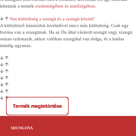
lehetünk a termék
eredetiségében és minőségében
.
Van különbség a szungit és a szungit között?
A különböző írásmódok kivételével nincs más különbség. Csak egy
forrása van a szungitnak. Ha az Ön által vásárolt szungit vagy szungit
onnan származik, akkor valóban szungittal van dolga, és a hatása
mindig ugyanaz.
Termék megtekintése
Termék megtekintése
Termék megtekintése
Termék megtekintése
Termék megtekintése
Termék megtekintése
Termék megtekintése
Termék megtekintése
Termék megtekintése
Termék megtekintése
Termék megtekintése
Termék megtekintése
SHUNGOVA