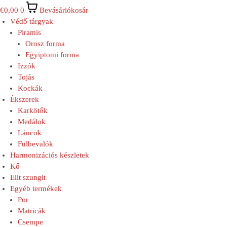
€
0,00
0
Bevásárlókosár
Védő tárgyak
Piramis
Orosz forma
Egyiptomi forma
Izzók
Tojás
Kockák
Ékszerek
Karkötők
Medálok
Láncok
Fülbevalók
Harmonizációs készletek
Kő
Elit szungit
Egyéb termékek
Por
Matricák
Csempe