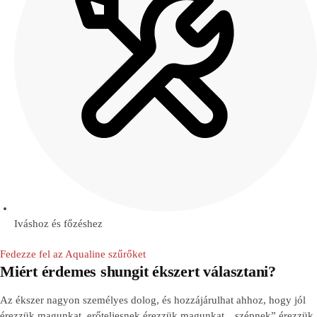
Iváshoz és főzéshez
Fedezze fel az Aqualine szűrőket
Miért érdemes shungit ékszert választani?
Az ékszer nagyon személyes dolog, és hozzájárulhat ahhoz, hogy jól
érezzük magunkat, erőteljesnek érezzük magunkat, „szépnek” érezzük