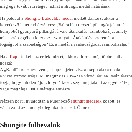
még egy további „réteget” adhat a shungit medál hatásának.
Ha például a
Shungite Babochka medál
mellett döntesz, akkor a
következő lehet rád érvényes: „Babochka oroszul pillangót jelent, és a
hernyóból gyönyörű pillangóvá való átalakulást szimbolizálja, amely
teljes szépségében kiterjeszti szárnyait. Átalakulást szeretnél a
fogságból a szabadságba? Ez a medál a szabadságodat szimbolizálja.”
Ha a
Kapli
felkelti az érdeklődését, akkor a forma még többet adhat
hozzá:
A „Kapli” orosz nyelven „cseppet” jelent. Ez a csepp alakú medál
a vizet szimbolizálja. Mi magunk is 70%-ban vízből állunk, talán érezni
fogja, hogy minden újra „folyni” kezd, segít megtalálni az egyensúlyt,
vagy meghívja Önt a méregtelenítésre.
Nézzen körül nyugodtan a különböző
shungit medálok
között, és
válassza ki azt, amelyik leginkább tetszik Önnek.
Shungite fülbevalók