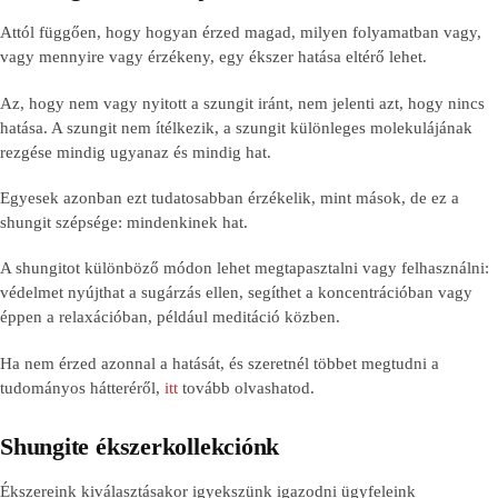
Attól függően, hogy hogyan érzed magad, milyen folyamatban vagy,
vagy mennyire vagy érzékeny, egy ékszer hatása eltérő lehet.
Az, hogy nem vagy nyitott a szungit iránt, nem jelenti azt, hogy nincs
hatása. A szungit nem ítélkezik, a szungit különleges molekulájának
rezgése mindig ugyanaz és mindig hat.
Egyesek azonban ezt tudatosabban érzékelik, mint mások, de ez a
shungit szépsége: mindenkinek hat.
A shungitot különböző módon lehet megtapasztalni vagy felhasználni:
védelmet nyújthat a sugárzás ellen, segíthet a koncentrációban vagy
éppen a relaxációban, például meditáció közben.
Ha nem érzed azonnal a hatását, és szeretnél többet megtudni a
tudományos hátteréről,
itt
tovább olvashatod.
Shungite ékszerkollekciónk
Ékszereink kiválasztásakor igyekszünk igazodni ügyfeleink