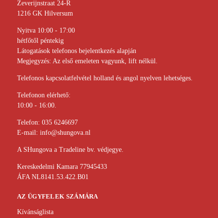
Zeverijnstraat 24-R
1216 GK Hilversum
Nyitva 10:00 - 17:00
hétfőtől péntekig
Látogatások telefonos bejelentkezés alapján
Megjegyzés: Az első emeleten vagyunk, lift nélkül.
Telefonos kapcsolatfelvétel holland és angol nyelven lehetséges.
Telefonon elérhető:
10:00 - 16:00.
Telefon:
035 6246697
E-mail:
info@shungova.nl
A SHungova a Tradeline bv. védjegye.
Kereskedelmi Kamara 77945433
ÁFA NL8141.53.422.B01
AZ ÜGYFELEK SZÁMÁRA
Kívánságlista