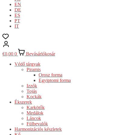
EN
DE
ES
PT
IT
€
0,00
0
Bevásárlókosár
Védő tárgyak
Piramis
Orosz forma
Egyiptomi forma
Izzók
Tojás
Kockák
Ékszerek
Karkötők
Medálok
Láncok
Fülbevalók
Harmonizációs készletek
Kő