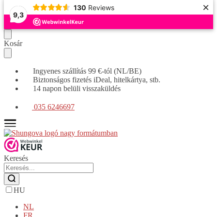
×
130
Reviews
9,3
Tovább
Ugrás
Kosár
a
a
navigációhoz
tartalomra
Ingyenes szállítás 99 €-tól (NL/BE)
Biztonságos fizetés iDeal, hitelkártya, stb.
14 napon belüli visszaküldés
035 6246697
Keresés
HU
NL
FR