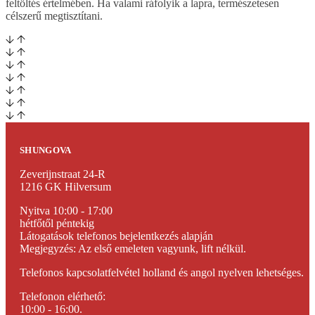
feltöltés értelmében. Ha valami ráfolyik a lapra, természetesen
célszerű megtisztítani.
SHUNGOVA
Zeverijnstraat 24-R
1216 GK Hilversum
Nyitva 10:00 - 17:00
hétfőtől péntekig
Látogatások telefonos bejelentkezés alapján
Megjegyzés: Az első emeleten vagyunk, lift nélkül.
Telefonos kapcsolatfelvétel holland és angol nyelven lehetséges.
Telefonon elérhető:
10:00 - 16:00.