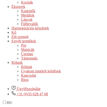
Kockák
Ékszerek
Karkötők
Medálok
Láncok
Fülbevalók
Harmonizációs készletek
Kő
Elit szungit
Egyéb termékek
Por
Matricák
Csempe
Támogatás
Rólunk
Rólunk
Gyakran ismételt kérdések
Kapcsolat
Blog
Ügyfélszolgálat
+31 (0)35 628 47 08
HU