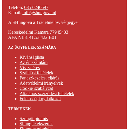
Telefon:
035 6246697
E-mail:
info@shungova.nl
A SHungova a Tradeline bv. védjegye.
Kereskedelmi Kamara 77945433
ÁFA NL8141.53.422.B01
AZ ÜGYFELEK SZÁMÁRA
Kívánságlista
Az én számlám
Visszatérés
Szállítási feltételek
Panaszkezelési eljárás
Adatvédelmi irányelvek
Cookie-szabályzat
Általános szerződési feltételek
Felelősségi nyilatkozat
TERMÉKEK
Szungit piramis
Shungite ékszerek
Shungite gömbök