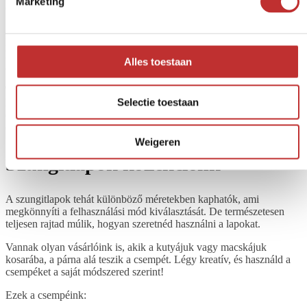
Marketing
az ital, ez nem befolyásolja a csempe működését.
A nagyobb, 10×20 cm-es vagy 20×20 cm-es csempék például a
konyhai munkalapra helyezve nagyon praktikusak. Épp most jöttél
haza a bevásárlásból? Akkor az élelmiszereket egyszerűen leteheted
Alles toestaan
a csempére, hogy egyensúlyba hozd őket.
Tipp:
a csempék eleinte egy kis fekete port engednek ki. Ezért
Selectie toestaan
kicsomagoláskor öblítsd le őket egy kicsit a csap alatt; idővel a
csempe már nem fog port engedni. Nyugodtan tartsd meg az
öblítővizet, a növényeid imádni fogják.
Weigeren
Szungitlapok kollekciónk
A szungitlapok tehát különböző méretekben kaphatók, ami
megkönnyíti a felhasználási mód kiválasztását. De természetesen
teljesen rajtad múlik, hogyan szeretnéd használni a lapokat.
Vannak olyan vásárlóink is, akik a kutyájuk vagy macskájuk
kosarába, a párna alá teszik a csempét. Légy kreatív, és használd a
csempéket a saját módszered szerint!
Ezek a csempéink: