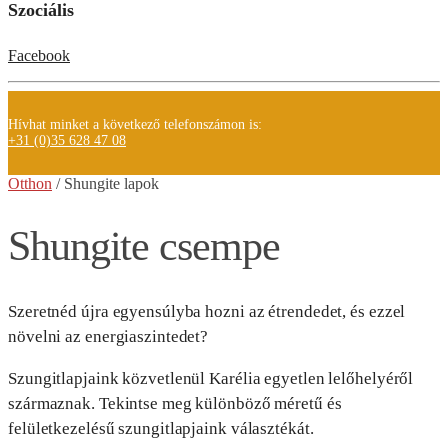
Szociális
Facebook
Hívhat minket a következő telefonszámon is:
+31 (0)35 628 47 08
Otthon
/ Shungite
lapok
Shungite csempe
Szeretnéd újra egyensúlyba hozni az étrendedet, és ezzel
növelni az energiaszintedet?
Szungitlapjaink közvetlenül Karélia egyetlen lelőhelyéről
származnak. Tekintse meg különböző méretű és
felületkezelésű szungitlapjaink választékát.