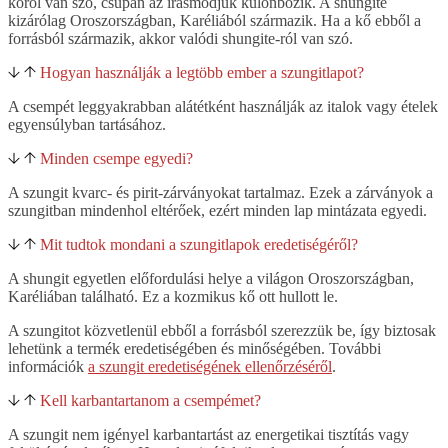
kőről van szó, csupán az írásmódjuk különbözik. A shungite
kizárólag Oroszországban, Karéliából származik. Ha a kő ebből a
forrásból származik, akkor valódi shungite-ról van szó.
Hogyan használják a legtöbb ember a szungitlapot?
A csempét leggyakrabban alátétként használják az italok vagy ételek
egyensúlyban tartásához.
Minden csempe egyedi?
A szungit kvarc- és pirit-zárványokat tartalmaz. Ezek a zárványok a
szungitban mindenhol eltérőek, ezért minden lap mintázata egyedi.
Mit tudtok mondani a szungitlapok eredetiségéről?
A shungit egyetlen előfordulási helye a világon Oroszországban,
Karéliában található. Ez a kozmikus kő ott hullott le.
A szungitot közvetlenül ebből a forrásból szerezzük be, így biztosak
lehetünk a termék eredetiségében és minőségében. További
információk
a szungit eredetiségének ellenőrzéséről
.
Kell karbantartanom a csempémet?
A szungit nem igényel karbantartást az energetikai tisztítás vagy