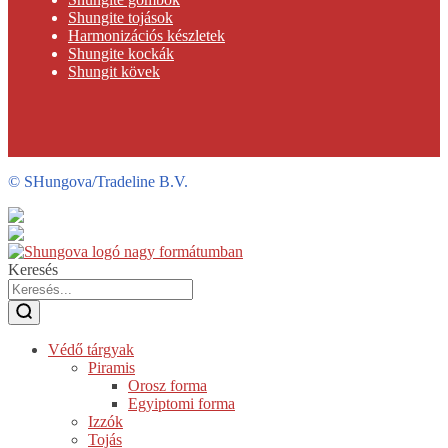
Shungite tojások
Harmonizációs készletek
Shungite kockák
Shungit kövek
©
SHungova/Tradeline B.V.
Keresés
Védő tárgyak
Piramis
Orosz forma
Egyiptomi forma
Izzók
Tojás