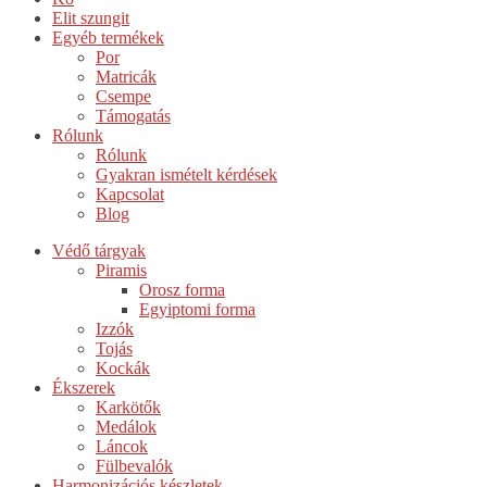
Elit szungit
Egyéb termékek
Por
Matricák
Csempe
Támogatás
Rólunk
Rólunk
Gyakran ismételt kérdések
Kapcsolat
Blog
Védő tárgyak
Piramis
Orosz forma
Egyiptomi forma
Izzók
Tojás
Kockák
Ékszerek
Karkötők
Medálok
Láncok
Fülbevalók
Harmonizációs készletek