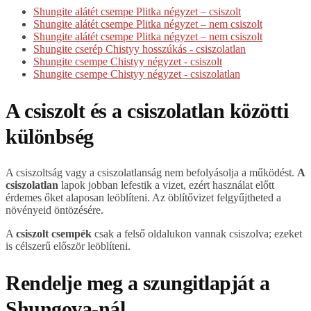
Shungite alátét csempe Plitka négyzet – csiszolt
Shungite alátét csempe Plitka négyzet – nem csiszolt
Shungite alátét csempe Plitka négyzet – nem csiszolt
Shungite cserép Chistyy hosszúkás - csiszolatlan
Shungite csempe Chistyy négyzet - csiszolt
Shungite csempe Chistyy négyzet - csiszolatlan
A csiszolt és a csiszolatlan közötti
különbség
A csiszoltság vagy a csiszolatlanság nem befolyásolja a működést.
A
csiszolatlan
lapok jobban lefestik a vizet, ezért használat előtt
érdemes őket alaposan leöblíteni. Az öblítővizet felgyűjtheted a
növényeid öntözésére.
A
csiszolt csempék
csak a felső oldalukon vannak csiszolva; ezeket
is célszerű először leöblíteni.
Rendelje meg a szungitlapját a
Shungova-nál