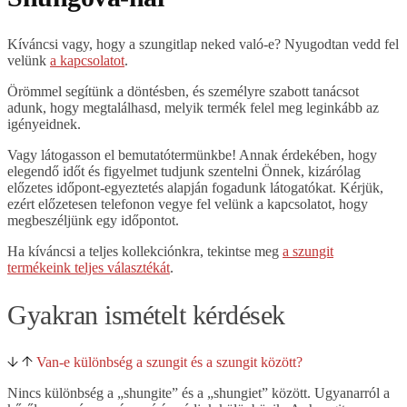
Kíváncsi vagy, hogy a szungitlap neked való-e? Nyugodtan vedd fel
velünk
a kapcsolatot
.
Örömmel segítünk a döntésben, és személyre szabott tanácsot
adunk, hogy megtalálhasd, melyik termék felel meg leginkább az
igényeidnek.
Vagy látogasson el bemutatótermünkbe! Annak érdekében, hogy
elegendő időt és figyelmet tudjunk szentelni Önnek, kizárólag
előzetes időpont-egyeztetés alapján fogadunk látogatókat. Kérjük,
ezért előzetesen telefonon vegye fel velünk a kapcsolatot, hogy
megbeszéljünk egy időpontot.
Ha kíváncsi a teljes kollekciónkra, tekintse meg
a szungit
termékeink teljes választékát
.
Gyakran ismételt kérdések
Van-e különbség a szungit és a szungit között?
Nincs különbség a „shungite” és a „shungiet” között. Ugyanarról a