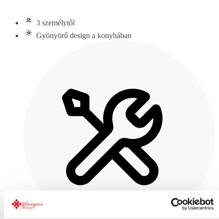
3 személytől
Gyönyörű design a konyhában