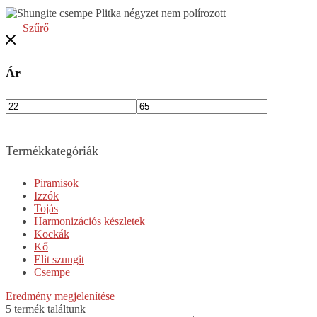
Szűrő
Ár
Termékkategóriák
Piramisok
Izzók
Tojás
Harmonizációs készletek
Kockák
Kő
Elit szungit
Csempe
Eredmény megjelenítése
5 termék találtunk