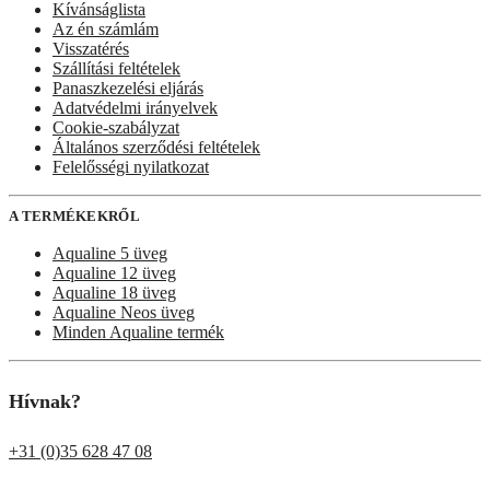
Kívánságlista
Az én számlám
Visszatérés
Szállítási feltételek
Panaszkezelési eljárás
Adatvédelmi irányelvek
Cookie-szabályzat
Általános szerződési feltételek
Felelősségi nyilatkozat
A TERMÉKEKRŐL
Aqualine 5 üveg
Aqualine 12 üveg
Aqualine 18 üveg
Aqualine Neos üveg
Minden Aqualine termék
Hívnak?
+31 (0)35 628 47 08