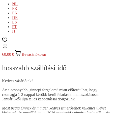
NL
FR
EN
DE
ES
PT
IT
€
0,00
0
Bevásárlókosár
hosszabb szállítási idő
Kedves vásárlóink!
Az alacsonyabb „ünnepi forgalom” miatt előfordulhat, hogy
csomagja 1-2 nappal később kerül feladásra, mint szokásosan.
Január 5-től újra teljes kapacitással dolgozunk.
Most pedig Önnek és minden kedves ismerősének kellemes újévet
kívánunk, és reméljük, hogy 2026 mindenki számára fantasztikus év