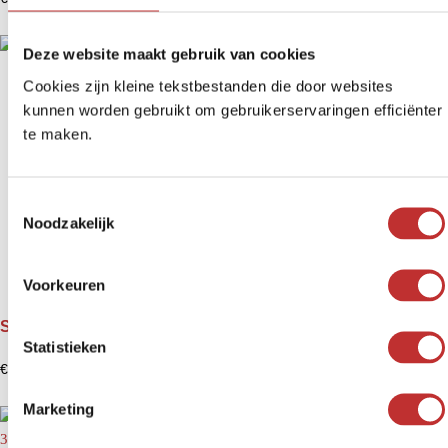
Deze website maakt gebruik van cookies
Cookies zijn kleine tekstbestanden die door websites
kunnen worden gebruikt om gebruikerservaringen efficiënter
te maken.
T
Noodzakelijk
o
e
s
Voorkeuren
t
e
Shungite presse-papier Ofis
m
Statistieken
€
39,99
m
i
Marketing
n
g