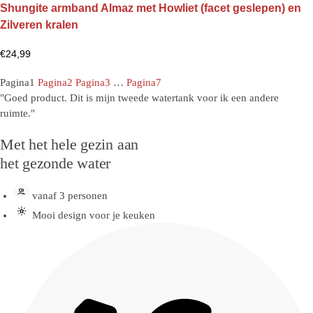
Shungite armband Almaz met Howliet (facet geslepen) en
Zilveren kralen
€
24,99
Pagina
1
Pagina
2
Pagina
3
…
Pagina
7
"Goed product. Dit is mijn tweede watertank voor ik een andere
ruimte."
Met het hele gezin aan
het gezonde water
vanaf 3 personen
Mooi design voor je keuken