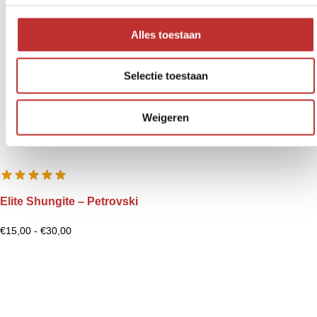
s
s
Alles toestaan
e
l
Selectie toestaan
e
c
t
Weigeren
i
e
Elite Shungite – Petrovski
€
15,00
-
€
30,00