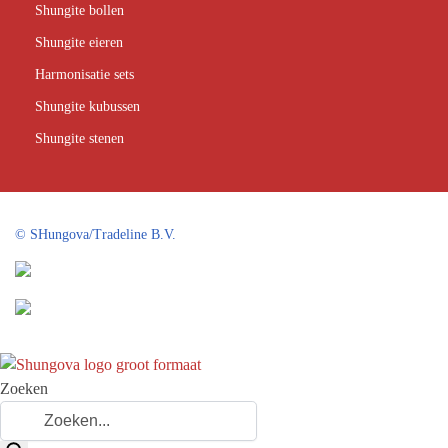
Shungite bollen
Shungite eieren
Harmonisatie sets
Shungite kubussen
Shungite stenen
©
SHungova/Tradeline B.V.
Zoeken