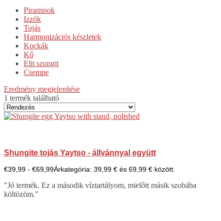
Piramisok
Izzók
Tojás
Harmonizációs készletek
Kockák
Kő
Elit szungit
Csempe
Eredmény megjelenítése
1 termék található
Shungite tojás Yaytso - állvánnyal együtt
€
39,99
-
€
69,99
Árkategória: 39,99 € és 69,99 € között.
"Jó termék. Ez a második víztartályom, mielőtt másik szobába
költözöm."