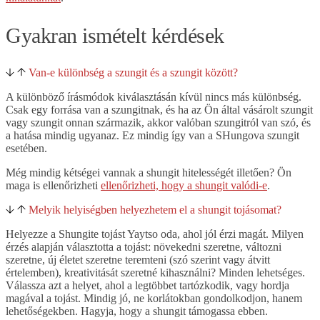
Gyakran ismételt kérdések
Van-e különbség a szungit és a szungit között?
A különböző írásmódok kiválasztásán kívül nincs más különbség.
Csak egy forrása van a szungitnak, és ha az Ön által vásárolt szungit
vagy szungit onnan származik, akkor valóban szungitról van szó, és
a hatása mindig ugyanaz. Ez mindig így van a SHungova szungit
esetében.
Még mindig kétségei vannak a shungit hitelességét illetően? Ön
maga is ellenőrizheti
ellenőrizheti, hogy a shungit valódi-e
.
Melyik helyiségben helyezhetem el a shungit tojásomat?
Helyezze a Shungite tojást Yaytso oda, ahol jól érzi magát. Milyen
érzés alapján választotta a tojást: növekedni szeretne, változni
szeretne, új életet szeretne teremteni (szó szerint vagy átvitt
értelemben), kreativitását szeretné kihasználni? Minden lehetséges.
Válassza azt a helyet, ahol a legtöbbet tartózkodik, vagy hordja
magával a tojást. Mindig jó, ne korlátokban gondolkodjon, hanem
lehetőségekben. Hagyja, hogy a shungit támogassa ebben.