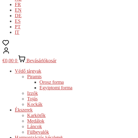
FR
EN
DE
ES
PT
IT
€
0,00
0
Bevásárlókosár
Védő tárgyak
Piramis
Orosz forma
Egyiptomi forma
Izzók
Tojás
Kockák
Ékszerek
Karkötők
Medálok
Láncok
Fülbevalók
Harmonizációs készletek