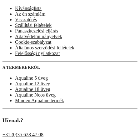
Kívánságlista
Az én számlám
Visszatérés
Szállítási feltételek
Panaszkezelési eljárás
Adatvédelmi irányelvek
Cookie-szabályzat
Általános szerződési feltételek
Felelősségi nyilatkozat
A TERMÉKEKRŐL
Aqualine 5 üveg
Aqualine 12 üveg
Aqualine 18 üveg
Aqualine Neos üveg
Minden Aqualine termék
Hívnak?
+31 (0)35 628 47 08