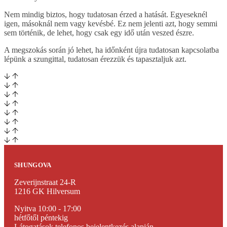
Nem mindig biztos, hogy tudatosan érzed a hatását. Egyeseknél
igen, másoknál nem vagy kevésbé. Ez nem jelenti azt, hogy semmi
sem történik, de lehet, hogy csak egy idő után veszed észre.
A megszokás során jó lehet, ha időnként újra tudatosan kapcsolatba
lépünk a szungittal, tudatosan érezzük és tapasztaljuk azt.
SHUNGOVA
Zeverijnstraat 24-R
1216 GK Hilversum
Nyitva 10:00 - 17:00
hétfőtől péntekig
Látogatások telefonos bejelentkezés alapján