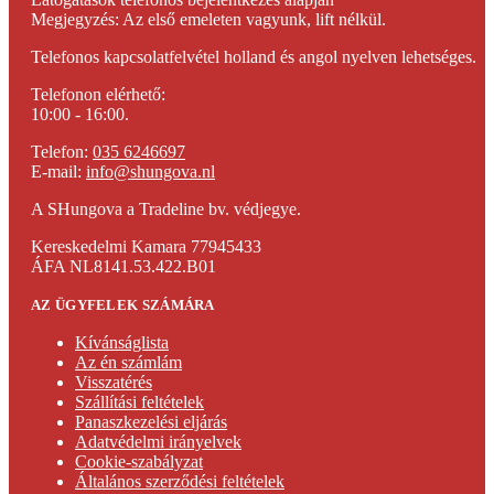
Megjegyzés: Az első emeleten vagyunk, lift nélkül.
Telefonos kapcsolatfelvétel holland és angol nyelven lehetséges.
Telefonon elérhető:
10:00 - 16:00.
Telefon:
035 6246697
E-mail:
info@shungova.nl
A SHungova a Tradeline bv. védjegye.
Kereskedelmi Kamara 77945433
ÁFA NL8141.53.422.B01
AZ ÜGYFELEK SZÁMÁRA
Kívánságlista
Az én számlám
Visszatérés
Szállítási feltételek
Panaszkezelési eljárás
Adatvédelmi irányelvek
Cookie-szabályzat
Általános szerződési feltételek