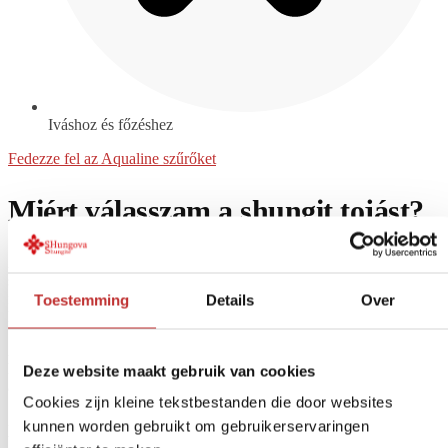
Iváshoz és főzéshez
Fedezze fel az Aqualine szűrőket
Miért válasszam a shungit tojást?
A tojás az univerzum ősi erejét szimbolizálja, amelyből minden
származik. Az univerzumot magát jelképezi, annak végtelen
növekedési és változási lehetőségeivel együtt. Ebben párhuzamot
Toestemming
Details
Over
lehet látni a shungit, egy kozmikus kővel.
A szungit C60 molekulájának egyedülálló tulajdonságai különleges
hatást kölcsönöznek neki, amely mindent negatívból pozitívvá
Deze website maakt gebruik van cookies
alakít.
Cookies zijn kleine tekstbestanden die door websites
A szungit és a tojás alakjának kombinációjában 1 + 1 nem 2, hanem
kunnen worden gebruikt om gebruikerservaringen
végtelen.