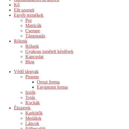
Kő
Elit szungit
Egyéb termékek
Por
Matricák
Csempe
Támogatás
Rólunk
Rólunk
Gyakran ismételt kérdések
Kapcsolat
Blog
Védő tárgyak
Piramis
Orosz forma
Egyiptomi forma
Izzók
Tojás
Kockák
Ékszerek
Karkötők
Medálok
Láncok
Fülbevalók