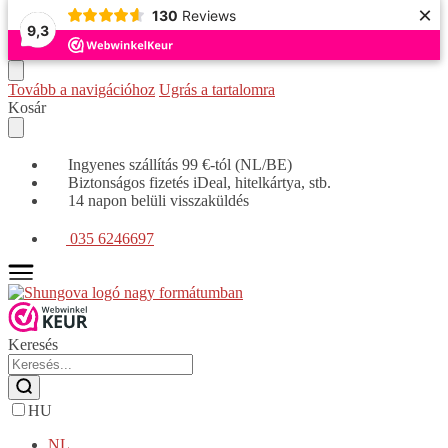
×
130
Reviews
9,3
Tovább a navigációhoz
Ugrás a tartalomra
Kosár
Ingyenes szállítás 99 €-tól (NL/BE)
Biztonságos fizetés iDeal, hitelkártya, stb.
14 napon belüli visszaküldés
035 6246697
Keresés
HU
NL