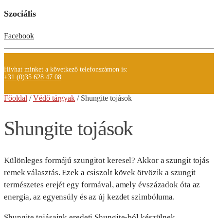
Szociális
Facebook
Hívhat minket a következő telefonszámon is:
+31 (0)35 628 47 08
Főoldal
/
Védő tárgyak
/ Shungite
tojások
Shungite tojások
Különleges formájú szungitot keresel? Akkor a szungit tojás
remek választás. Ezek a csiszolt kövek ötvözik a szungit
természetes erejét egy formával, amely évszázadok óta az
energia, az egyensúly és az új kezdet szimbóluma.
Shungite tojásaink eredeti Shungite-ból készülnek