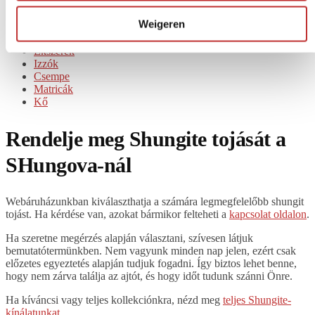
Érdekelnek más formák és azok megjelenése? Akkor nézd meg a
következőket is:
Weigeren
Piramisok
Ékszerek
Izzók
Csempe
Matricák
Kő
Rendelje meg Shungite tojását a
SHungova-nál
Webáruházunkban kiválaszthatja a számára legmegfelelőbb shungit
tojást. Ha kérdése van, azokat bármikor felteheti a
kapcsolat oldalon
.
Ha szeretne megérzés alapján választani, szívesen látjuk
bemutatótermünkben. Nem vagyunk minden nap jelen, ezért csak
előzetes egyeztetés alapján tudjuk fogadni. Így biztos lehet benne,
hogy nem zárva találja az ajtót, és hogy időt tudunk szánni Önre.
Ha kíváncsi vagy teljes kollekciónkra, nézd meg
teljes Shungite-
kínálatunkat
.