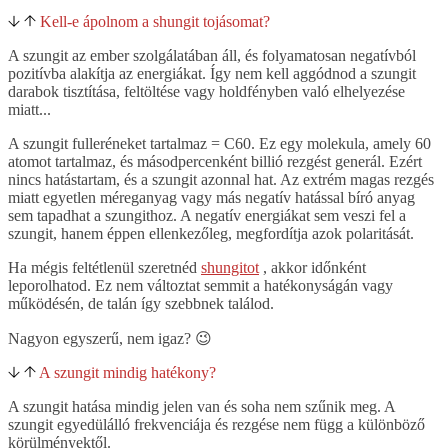
Kell-e ápolnom a shungit tojásomat?
A szungit az ember szolgálatában áll, és folyamatosan negatívból
pozitívba alakítja az energiákat. Így nem kell aggódnod a szungit
darabok tisztítása, feltöltése vagy holdfényben való elhelyezése
miatt...
A szungit fulleréneket tartalmaz = C60. Ez egy molekula, amely 60
atomot tartalmaz, és másodpercenként billió rezgést generál. Ezért
nincs hatástartam, és a szungit azonnal hat. Az extrém magas rezgés
miatt egyetlen méreganyag vagy más negatív hatással bíró anyag
sem tapadhat a szungithoz. A negatív energiákat sem veszi fel a
szungit, hanem éppen ellenkezőleg, megfordítja azok polaritását.
Ha mégis feltétlenül szeretnéd
shungitot
, akkor időnként
leporolhatod. Ez nem változtat semmit a hatékonyságán vagy
működésén, de talán így szebbnek találod.
Nagyon egyszerű, nem igaz? 😉
A szungit mindig hatékony?
A szungit hatása mindig jelen van és soha nem szűnik meg. A
szungit egyedülálló frekvenciája és rezgése nem függ a különböző
körülményektől.