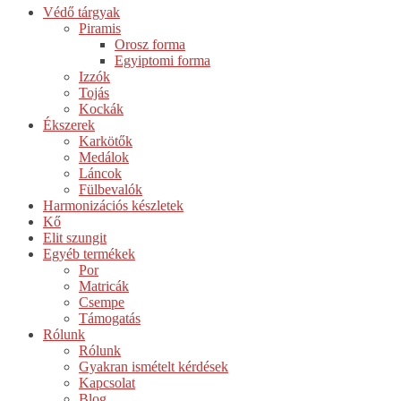
Védő tárgyak
Piramis
Orosz forma
Egyiptomi forma
Izzók
Tojás
Kockák
Ékszerek
Karkötők
Medálok
Láncok
Fülbevalók
Harmonizációs készletek
Kő
Elit szungit
Egyéb termékek
Por
Matricák
Csempe
Támogatás
Rólunk
Rólunk
Gyakran ismételt kérdések
Kapcsolat
Blog