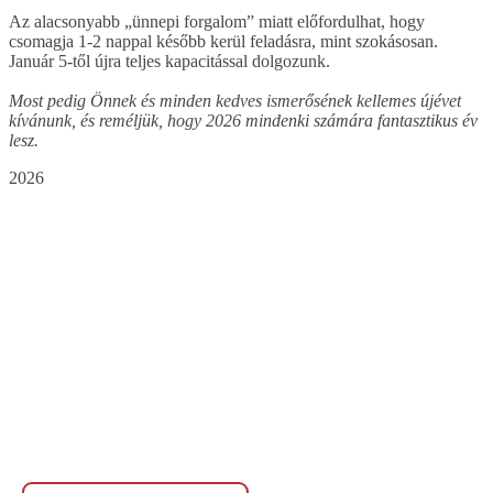
Az alacsonyabb „ünnepi forgalom” miatt előfordulhat, hogy
csomagja 1-2 nappal később kerül feladásra, mint szokásosan.
Január 5-től újra teljes kapacitással dolgozunk.
Most pedig Önnek és minden kedves ismerősének kellemes újévet
kívánunk, és reméljük, hogy 2026 mindenki számára fantasztikus év
lesz.
2026