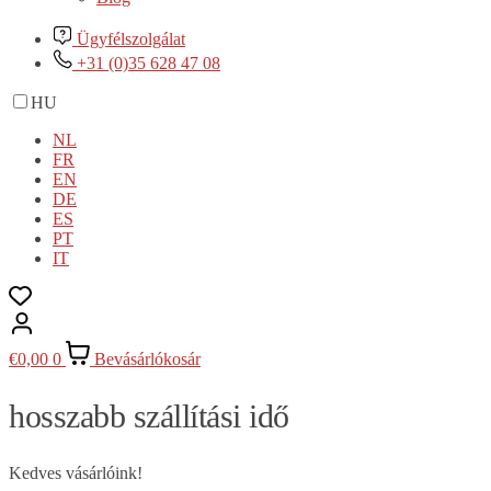
Ügyfélszolgálat
+31 (0)35 628 47 08
HU
NL
FR
EN
DE
ES
PT
IT
€
0,00
0
Bevásárlókosár
hosszabb szállítási idő
Kedves vásárlóink!