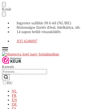
Tovább
Ugrás
Kosár
a
a
navigációhoz
tartalomra
Ingyenes szállítás 99 €-tól (NL/BE)
Biztonságos fizetés iDeal, hitelkártya, stb.
14 napon belüli visszaküldés
035 6246697
Keresés
HU
NL
FR
EN
DE
ES