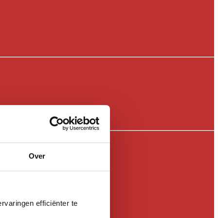
Over
varingen efficiënter te