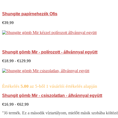
Shungite papírnehezék Ofis
€
39,99
Shungit gömb Mir - polírozott - állvánnyal együtt
Árkategória:
€
18,99
-
€
129,99
18,99
€
és
129,99
€
Értékelés
5.00
az 5-ből
között.
1
vásárlói értékelés alapján
Shungit gömb Mir - csiszolatlan - állvánnyal együtt
Árkategória:
€
16,99
-
€
62,99
16,99
€
"Jó termék. Ez a második víztartályom, mielőtt másik szobába költöz
és