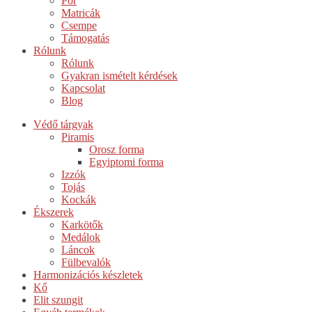
Por
Matricák
Csempe
Támogatás
Rólunk
Rólunk
Gyakran ismételt kérdések
Kapcsolat
Blog
Védő tárgyak
Piramis
Orosz forma
Egyiptomi forma
Izzók
Tojás
Kockák
Ékszerek
Karkötők
Medálok
Láncok
Fülbevalók
Harmonizációs készletek
Kő
Elit szungit