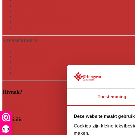
Szállítási feltételek
Panaszkezelési eljárás
Adatvédelmi irányelvek
Cookie-szabályzat
Általános szerződési feltételek
Felelősségi nyilatkozat
A TERMÉKEKRŐL
Aqualine 5 üveg
Aqualine 12 üveg
Aqualine 18 üveg
Aqualine Neos üveg
Minden Aqualine termék
Hívnak?
Toestemming
+31 (0)35 628 47 08
Deze website maakt gebruik
Szociális
Cookies zijn kleine tekstbes
9,3
Facebook
maken.