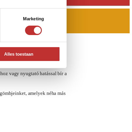
Marketing
Alles toestaan
oz vagy nyugtató hatással bír a
e gömbjeinket, amelyek néha más