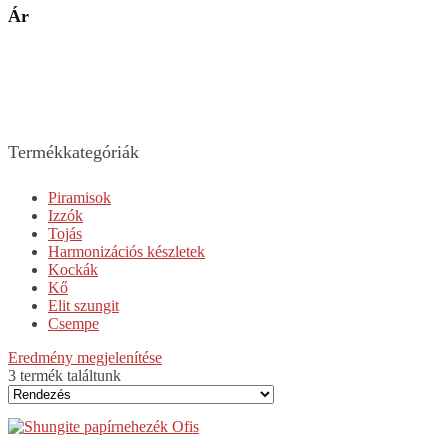
Ár
Termékkategóriák
Piramisok
Izzók
Tojás
Harmonizációs készletek
Kockák
Kő
Elit szungit
Csempe
Eredmény megjelenítése
3 termék találtunk