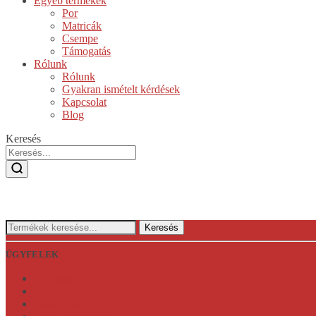
Egyéb termékek
Por
Matricák
Csempe
Támogatás
Rólunk
Rólunk
Gyakran ismételt kérdések
Kapcsolat
Blog
Keresés
Keresés:
Keresés
ÜGYFELEK
Kívánságlista
Az én számlám
Visszatérés