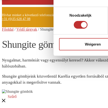
Toestemmingsselectie
Hívhat minket a következő telefonszámon is:
Noodzakelijk
+31 (0)35 628 47 08
Főoldal
/
Védő tárgyak
/ Shungite
gömbök
Shungite gömbök
Weigeren
Nyugalmat, harmóniát vagy egyensúlyt keresel? Akkor válaszd
hálószobában.
Shungite gömbjeink közvetlenül Karélia egyetlen forrásából 
anyagokkal is megerősítve vannak.
Szűrő