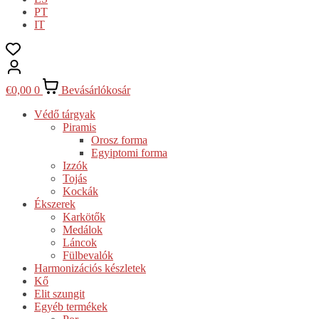
PT
IT
€
0,00
0
Bevásárlókosár
Védő tárgyak
Piramis
Orosz forma
Egyiptomi forma
Izzók
Tojás
Kockák
Ékszerek
Karkötők
Medálok
Láncok
Fülbevalók
Harmonizációs készletek
Kő
Elit szungit
Egyéb termékek