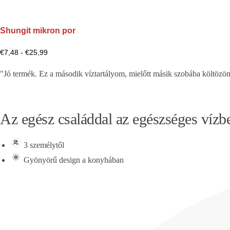
i
e
Shungit mikron por
€
7,48
-
€
25,99
"Jó termék. Ez a második víztartályom, mielőtt másik szobába költözö
Az egész családdal az egészséges vízb
3 személytől
Gyönyörű design a konyhában