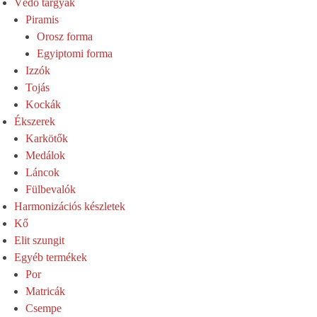
Védő tárgyak
Piramis
Orosz forma
Egyiptomi forma
Izzók
Tojás
Kockák
Ékszerek
Karkötők
Medálok
Láncok
Fülbevalók
Harmonizációs készletek
Kő
Elit szungit
Egyéb termékek
Por
Matricák
Csempe