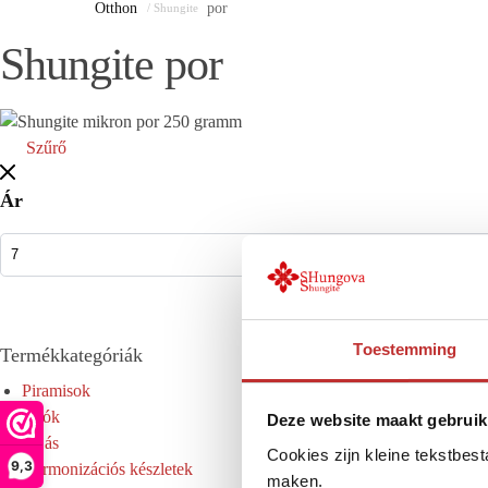
Otthon
por
/ Shungite
Shungite por
Szűrő
Ár
Toestemming
Termékkategóriák
Piramisok
Izzók
Deze website maakt gebruik
Tojás
Cookies zijn kleine tekstbes
9,3
Harmonizációs készletek
maken.