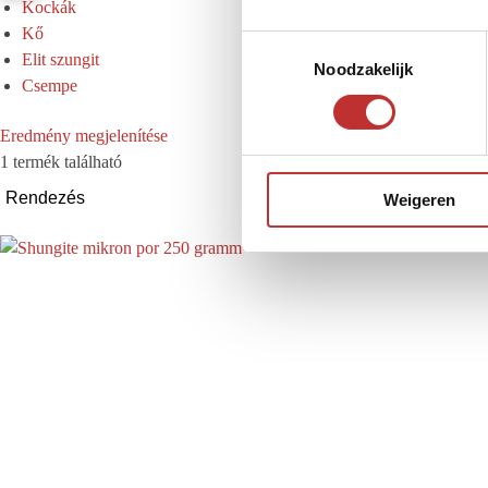
Kockák
Kő
T
Elit szungit
Noodzakelijk
o
Csempe
e
s
Eredmény megjelenítése
t
1 termék található
e
Weigeren
m
m
i
n
g
s
s
e
l
e
c
t