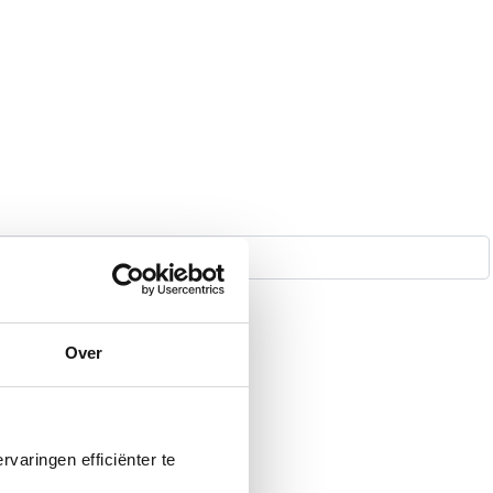
Over
varingen efficiënter te