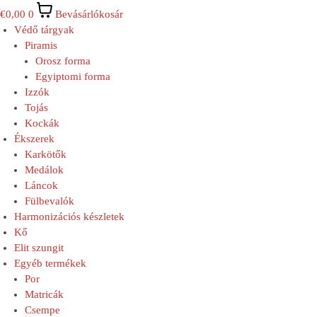
€
0,00
0
Bevásárlókosár
Védő tárgyak
Piramis
Orosz forma
Egyiptomi forma
Izzók
Tojás
Kockák
Ékszerek
Karkötők
Medálok
Láncok
Fülbevalók
Harmonizációs készletek
Kő
Elit szungit
Egyéb termékek
Por
Matricák
Csempe