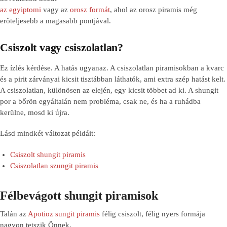
az egyiptomi
vagy az
orosz formát
, ahol az orosz piramis még
erőteljesebb a magasabb pontjával.
Csiszolt vagy csiszolatlan?
Ez ízlés kérdése. A hatás ugyanaz. A csiszolatlan piramisokban a kvarc
és a pirit zárványai kicsit tisztábban láthatók, ami extra szép hatást kelt.
A csiszolatlan, különösen az elején, egy kicsit többet ad ki. A shungit
por a bőrön egyáltalán nem probléma, csak ne, és ha a ruhádba
kerülne, mosd ki újra.
Lásd mindkét változat példáit:
Csiszolt shungit piramis
Csiszolatlan szungit piramis
Félbevágott shungit piramisok
Talán az
Apotioz sungit piramis
félig csiszolt, félig nyers formája
nagyon tetszik Önnek.