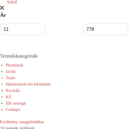
Szűrő
Ár
Termékkategóriák
Piramisok
Izzók
Tojás
Harmonizációs készletek
Kockák
Kő
Elit szungit
Csempe
Eredmény megjelenítése
10 termék találtunk