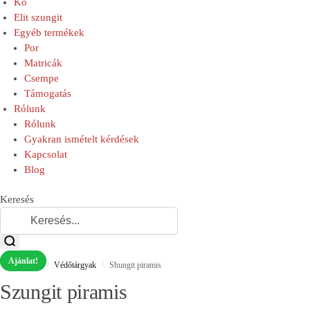
Kő
Elit szungit
Egyéb termékek
Por
Matricák
Csempe
Támogatás
Rólunk
Rólunk
Gyakran ismételt kérdések
Kapcsolat
Blog
Keresés
Ajánlat!
Ajánlat!
Kezdőlap
Védőtárgyak
Shungit piramis
/
/
Szungit piramis