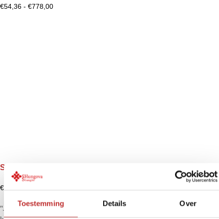
€
54,36
-
€
778,00
Shungite Piramis Vortex, nem csiszolt – 4x piramis
€
40,77
-
€
717,00
Toestemming
Details
Over
"Jó termék. Ez a második víztartályom, mielőtt másik szobába
költözöm."