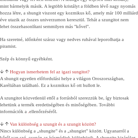
mint bármelyik másik. A legtöbb kristályt a földben lévő nagy nyomás
hozza létre, a shungit viszont egy kozmikus kő, amely már 100 milliárd
éve utazik az összes univerzumon keresztül. Tehát a szungitot nem
lehet összehasonlítani semmilyen más "kővel".
Ha szeretné, időnként száraz vagy nedves ruhával leporolhatja a
piramist.
Szép és könnyű egyébként.
Hogyan ismerhetem fel az igazi sungitot?
A shungit egyetlen előfordulási helye a világon Oroszországban,
Karéliában található. Ez a kozmikus kő ott hullott le.
A szungitot közvetlenül ettől a forrásból szerezzük be, így biztosak
lehetünk a termék eredetiségében és minőségében. További
információk a
.
ellenőrzéséről.
Van különbség a szungit és a szungit között?
Nincs különbség a „shungite” és a „shungiet” között. Ugyanarról a
kőről van szó, csupán az írásmódjuk különbözik. A shungite kizárólag