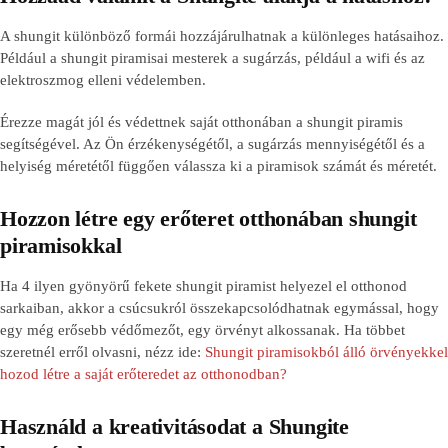
A shungit különböző formái hozzájárulhatnak a különleges hatásaihoz.
Például a shungit piramisai mesterek a sugárzás, például a wifi és az
elektroszmog elleni védelemben.
Érezze magát jól és védettnek saját otthonában a shungit piramis
segítségével. Az Ön érzékenységétől, a sugárzás mennyiségétől és a
helyiség méretétől függően válassza ki a piramisok számát és méretét.
Hozzon létre egy erőteret otthonában shungit
piramisokkal
Ha 4 ilyen gyönyörű fekete shungit piramist helyezel el otthonod
sarkaiban, akkor a csúcsukról összekapcsolódhatnak egymással, hogy
egy még erősebb védőmezőt, egy örvényt alkossanak. Ha többet
szeretnél erről olvasni, nézz ide:
Shungit piramisokból álló örvényekkel
hozod létre a saját erőteredet az otthonodban?
Használd a kreativitásodat a Shungite