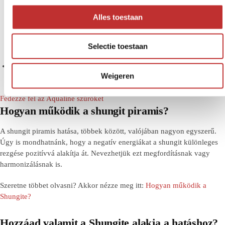
s
s
Alles toestaan
e
l
Selectie toestaan
e
c
t
Weigeren
Iváshoz és főzéshez
i
e
Fedezze fel az Aqualine szűrőket
Hogyan működik a shungit piramis?
A shungit piramis hatása, többek között, valójában nagyon egyszerű.
Úgy is mondhatnánk, hogy a negatív energiákat a shungit különleges
rezgése pozitívvá alakítja át. Nevezhetjük ezt megfordításnak vagy
harmonizálásnak is.
Szeretne többet olvasni? Akkor nézze meg itt:
Hogyan működik a
Shungite?
Hozzáad valamit a Shungite alakja a hatáshoz?