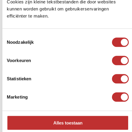
Cookies zijn kleine tekstbestanden die door websites
kunnen worden gebruikt om gebruikerservaringen
efficiënter te maken.
Outros produtos
(11)
Filtro
Toestemmingsselectie
Noodzakelijk
Preço
Voorkeuren
Statistieken
Categorias de produtos
Marketing
Pirâmides
Lâmpadas
Ovos
Conjuntos de harmonização
Cubos
Alles toestaan
Pedra
Shungite Elite