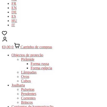
FR
EN
DE
ES
HU
IT
€
0,00
0
Carrinho de compras
Objectos de proteção
Pirâmide
Forma russa
Forma egípcia
Lâmpadas
Ovos
Cubos
Joalharia
Pulseiras
Pendentes
Correntes
Brincos
Conjuntos de harmonização