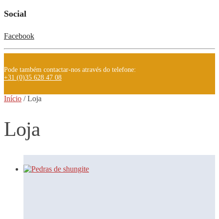
Social
Facebook
Pode também contactar-nos através do telefone:
+31 (0)35 628 47 08
Início
/
Loja
Loja