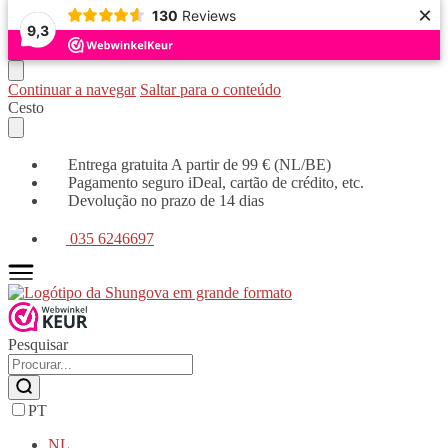
×
130
Reviews
9,3
Continuar a navegar
Saltar para o conteúdo
Cesto
Entrega gratuita A partir de 99 € (NL/BE)
Pagamento seguro iDeal, cartão de crédito, etc.
Devolução no prazo de 14 dias
035 6246697
Pesquisar
PT
NL