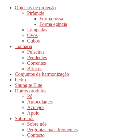
Objectos de proteção
Pirâmide
Forma russa
Forma egípcia
Lâmpadas
Ovos
Cubos
Joalharia
Pulseiras
Pendentes
Correntes
Brincos
Conjuntos de harmonização
Pedra
Shungite Elite
Outros produtos
Pó
Autocolantes
Azulejos
Apoio
Sobre nós
Sobre nós
Perguntas mais frequentes
Contacto