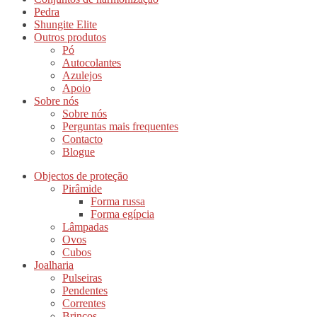
Pedra
Shungite Elite
Outros produtos
Pó
Autocolantes
Azulejos
Apoio
Sobre nós
Sobre nós
Perguntas mais frequentes
Contacto
Blogue
Objectos de proteção
Pirâmide
Forma russa
Forma egípcia
Lâmpadas
Ovos
Cubos
Joalharia
Pulseiras
Pendentes
Correntes
Brincos