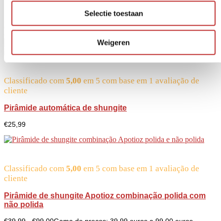
Azulejos
Selectie toestaan
Mostrar resultado
81 produtos encontrados
Weigeren
Classificado com
5,00
em 5 com base em
1
avaliação de
cliente
Pirâmide automática de shungite
€
25,99
Classificado com
5,00
em 5 com base em
1
avaliação de
cliente
Pirâmide de shungite Apotioz combinação polida com
não polida