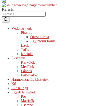
Keresés
Védő tárgyak
Piramis
Orosz forma
Egyiptomi forma
Izzók
Tojás
Kockák
Ékszerek
Karkötők
Medálok
Láncok
Fülbevalók
Harmonizációs készletek
Kő
Elit szungit
Egyéb termékek
Por
Matricák
Csempe