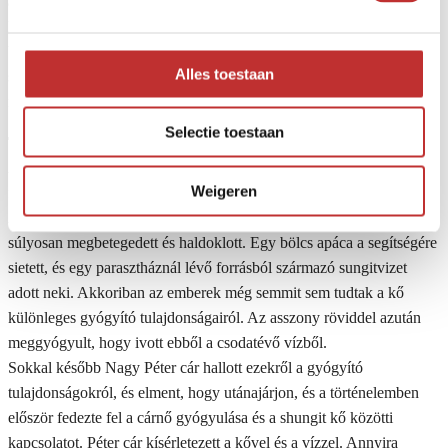
azt bizonyítja az a tény, hogy az orosz kórházakban a lábadozó vagy
lábadozó szoba (műtét után) Shungittal van kibélelve. A shungit
bizonyítottan semlegesíti az érzéstelenítést, gyorsabban gyógyítja a
Alles toestaan
sebeket, serkenti a vértermelést és csökkenti a műtétek kellemetlen
mellékhatásait.
Selectie toestaan
Történelem
A sungitot Északnyugat-Oroszországban, Karéliában, a Zsunga
Weigeren
folyón található ez a milliárd éves, egyedülálló kő.
A történet szerint Mihail Romanov (1613-1617-es cár) édesanyja
súlyosan megbetegedett és haldoklott. Egy bölcs apáca a segítségére
sietett, és egy parasztháznál lévő forrásból származó sungitvizet
adott neki. Akkoriban az emberek még semmit sem tudtak a kő
különleges gyógyító tulajdonságairól. Az asszony röviddel azután
meggyógyult, hogy ivott ebből a csodatévő vízből.
Sokkal később Nagy Péter cár hallott ezekről a gyógyító
tulajdonságokról, és elment, hogy utánajárjon, és a történelemben
először fedezte fel a cárnő gyógyulása és a shungit kő közötti
kapcsolatot. Péter cár kísérletezett a kővel és a vízzel. Annyira