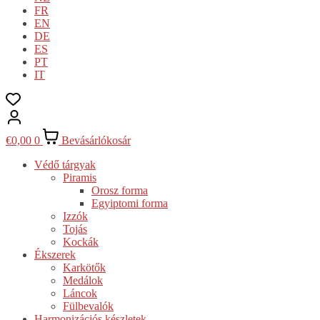
FR
EN
DE
ES
PT
IT
€
0,00
0
Bevásárlókosár
Védő tárgyak
Piramis
Orosz forma
Egyiptomi forma
Izzók
Tojás
Kockák
Ékszerek
Karkötők
Medálok
Láncok
Fülbevalók
Harmonizációs készletek