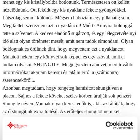
menet egy kis kristályboltba botlottunk. Természetesen ott kellett
nézelődnünk. Ott feküdt egy kis nyaklánc fekete gyöngyökkel.
Látszólag semmi különös. Mégsem haboztam egy pillanatig sem...
Meg kellett szereznem azt a nyakláncot! Miért? Annyira boldoggá
tette a szívemet. A kedves eladónő sugárzott, és egy lélegzetvételnyi
idő alatt olyan történetet mesélt, amit nem tudok elmondani. Olyan
boldognak és örültnek tűnt, hogy megvettem ezt a nyakláncot.
Mutatott nekem egy könyvet sok képpel és egy szóval, amit el
tudtam olvasni: SHUNGITE. Megjegyeztem a nevet, mert további
információkat akartam keresni és találni erről a (számomra)
szerencsekőről...
Azonban megtudtam, hogy rengeteg hamisított shungit van a
piacon. Sajnos a fekete köveket széles körben árulják sok pénzért
Shungite néven. Vannak olyan kereskedők is, akik azt állítják, hogy
az ő shungitjuk extra töltésű. Az erőteljes shungitot nem kell
feltölteni. Hosszas keresgélés után egy megbízható orosz shungit
címre jutottam. Import közvetlenül a valódi forrásból. Mostantól
kezdve üzletünkben olyan gyönyörű termékeket fogunk árulni,