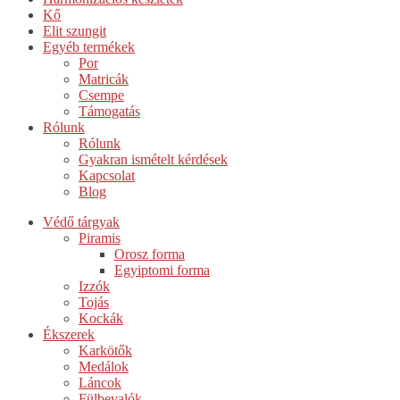
Kő
Elit szungit
Egyéb termékek
Por
Matricák
Csempe
Támogatás
Rólunk
Rólunk
Gyakran ismételt kérdések
Kapcsolat
Blog
Védő tárgyak
Piramis
Orosz forma
Egyiptomi forma
Izzók
Tojás
Kockák
Ékszerek
Karkötők
Medálok
Láncok
Fülbevalók