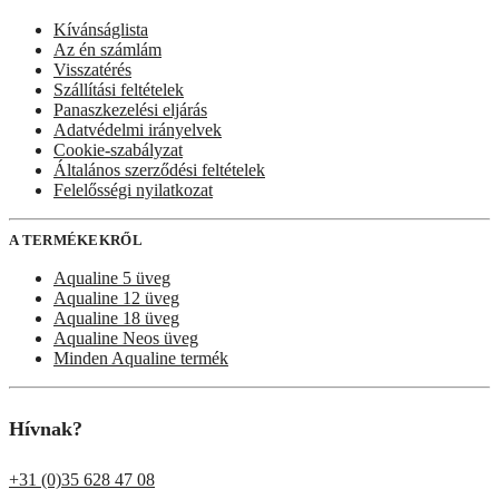
Kívánságlista
Az én számlám
Visszatérés
Szállítási feltételek
Panaszkezelési eljárás
Adatvédelmi irányelvek
Cookie-szabályzat
Általános szerződési feltételek
Felelősségi nyilatkozat
A TERMÉKEKRŐL
Aqualine 5 üveg
Aqualine 12 üveg
Aqualine 18 üveg
Aqualine Neos üveg
Minden Aqualine termék
Hívnak?
+31 (0)35 628 47 08