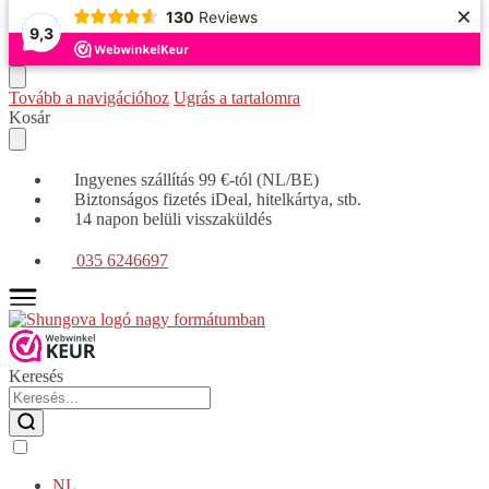
×
130
Reviews
9,3
Tovább a navigációhoz
Ugrás a tartalomra
Kosár
Ingyenes szállítás 99 €-tól (NL/BE)
Biztonságos fizetés iDeal, hitelkártya, stb.
14 napon belüli visszaküldés
035 6246697
Keresés
NL