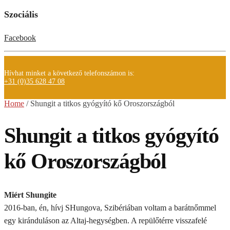
Szociális
Facebook
Hívhat minket a következő telefonszámon is:
+31 (0)35 628 47 08
Home
/
Shungit a titkos gyógyító kő Oroszországból
Shungit a titkos gyógyító
kő Oroszországból
Miért Shungite
2016-ban, én, hívj SHungova, Szibériában voltam a barátnőmmel
egy kiránduláson az Altaj-hegységben. A repülőtérre visszafelé