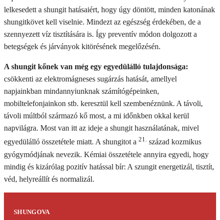
lelkesedett a shungit hatásaiért, hogy úgy döntött, minden katonának
shungitkövet kell viselnie. Mindezt az egészség érdekében, de a
szennyezett víz tisztítására is. Így preventív módon dolgozott a
betegségek és járványok kitörésének megelőzésén.
A shungit kőnek van még egy egyedülálló tulajdonsága:
csökkenti az elektromágneses sugárzás hatását, amellyel
napjainkban mindannyiunknak számítógépeinken,
mobiltelefonjainkon stb. keresztül kell szembenéznünk. A távoli,
távoli múltból származó kő most, a mi időnkben okkal kerül
napvilágra. Most van itt az ideje a shungit használatának, mivel
21.
egyedülálló összetétele miatt. A shungitot a
század kozmikus
gyógymódjának nevezik. Kémiai összetétele annyira egyedi, hogy
mindig és kizárólag pozitív hatással bír: A szungit energetizál, tisztít,
véd, helyreállít és normalizál.
SHUNGOVA