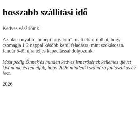
hosszabb szállítási idő
Kedves vásárlóink!
Az alacsonyabb „ünnepi forgalom” miatt előfordulhat, hogy
csomagja 1-2 nappal később kerül feladásra, mint szokásosan.
Január 5-től újra teljes kapacitással dolgozunk.
Most pedig Önnek és minden kedves ismerősének kellemes újévet
kívánunk, és reméljük, hogy 2026 mindenki számára fantasztikus év
lesz.
2026