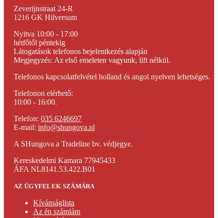
Zeverijnstraat 24-R
1216 GK Hilversum
Nyitva 10:00 - 17:00
hétfőtől péntekig
Látogatások telefonos bejelentkezés alapján
Megjegyzés: Az első emeleten vagyunk, lift nélkül.
Telefonos kapcsolatfelvétel holland és angol nyelven lehetséges.
Telefonon elérhető:
10:00 - 16:00.
Telefon:
035 6246697
E-mail:
info@shungova.nl
A SHungova a Tradeline bv. védjegye.
Kereskedelmi Kamara 77945433
ÁFA NL8141.53.422.B01
AZ ÜGYFELEK SZÁMÁRA
Kívánságlista
Az én számlám