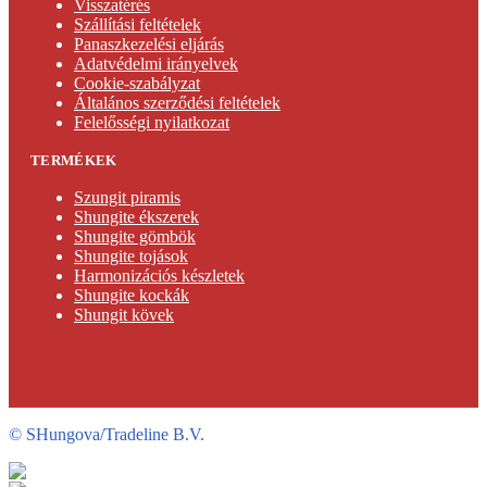
Visszatérés
Szállítási feltételek
Panaszkezelési eljárás
Adatvédelmi irányelvek
Cookie-szabályzat
Általános szerződési feltételek
Felelősségi nyilatkozat
TERMÉKEK
Szungit piramis
Shungite ékszerek
Shungite gömbök
Shungite tojások
Harmonizációs készletek
Shungite kockák
Shungit kövek
©
SHungova/Tradeline B.V.