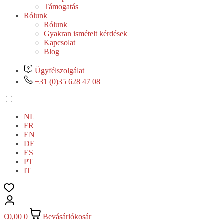
Támogatás
Rólunk
Rólunk
Gyakran ismételt kérdések
Kapcsolat
Blog
Ügyfélszolgálat
+31 (0)35 628 47 08
NL
FR
EN
DE
ES
PT
IT
€
0,00
0
Bevásárlókosár