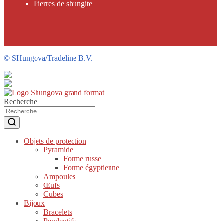
Pierres de shungite
©
SHungova/Tradeline B.V.
Recherche
Objets de protection
Pyramide
Forme russe
Forme égyptienne
Ampoules
Œufs
Cubes
Bijoux
Bracelets
Pendentifs