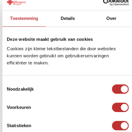
Livraison gratuite à
partir de 99 € (NL/BE)
Paiement sécurisé
iDeal, carte de crédit, etc.
Toestemming
Details
Over
Retour dans les
14 jours
Avis d'autres clients sur Elite
Deze website maakt gebruik van cookies
Shungite – Petrovski
Cookies zijn kleine tekstbestanden die door websites
kunnen worden gebruikt om gebruikerservaringen
Rated
5
out of 5
efficiënter te maken.
Ina
Cela m'aide à me protéger contre les rayonnements
électromagnétiques.
31-12-2025
Toestemmingsselectie
Noodzakelijk
Les commentaires sont fermés.
Vous connaissez déjà nos filtres à eau
Voorkeuren
?
Statistieken