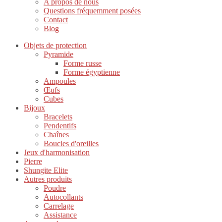
A propos de nous
Questions fréquemment posées
Contact
Blog
Objets de protection
Pyramide
Forme russe
Forme égyptienne
Ampoules
Œufs
Cubes
Bijoux
Bracelets
Pendentifs
Chaînes
Boucles d'oreilles
Jeux d'harmonisation
Pierre
Shungite Elite
Autres produits
Poudre
Autocollants
Carrelage
Assistance