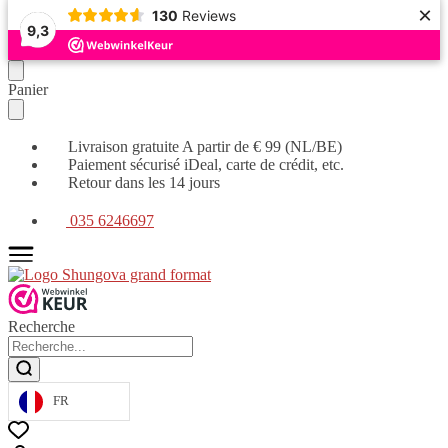
×
130
Reviews
9,3
Continuer
Skip
Panier
la
to
navigation
main
content
Livraison gratuite A partir de € 99 (NL/BE)
Paiement sécurisé iDeal, carte de crédit, etc.
Retour dans les 14 jours
035 6246697
Recherche
FR