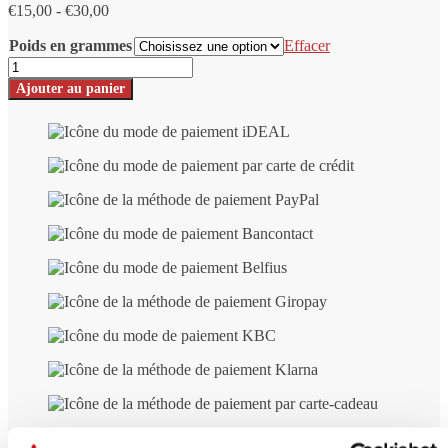
Fourchette
€
15,00
-
€
30,00
de
Poids en grammes
prix
Effacer
:
Shungite
de
Elite
Ajouter au panier
15,00
-
€
Petrovski
à
nombre
30,00
€