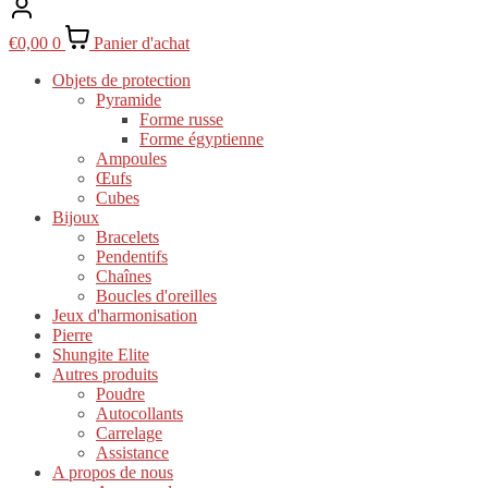
€
0,00
0
Panier d'achat
Objets de protection
Pyramide
Forme russe
Forme égyptienne
Ampoules
Œufs
Cubes
Bijoux
Bracelets
Pendentifs
Chaînes
Boucles d'oreilles
Jeux d'harmonisation
Pierre
Shungite Elite
Autres produits
Poudre
Autocollants
Carrelage
Assistance
A propos de nous