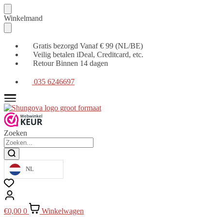
Verder
Ga
Winkelmand
naar
naar
navigatie
de
inhoud
Gratis bezorgd Vanaf € 99 (NL/BE)
Veilig betalen iDeal, Creditcard, etc.
Retour Binnen 14 dagen
035 6246697
Zoeken
NL
€
0,00
0
Winkelwagen