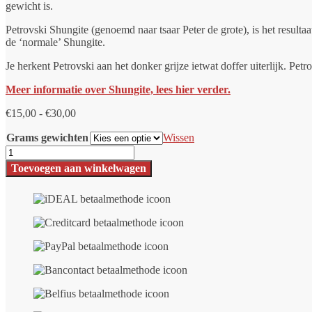
gewicht is.
Petrovski Shungite (genoemd naar tsaar Peter de grote), is het result
de ‘normale’ Shungite.
Je herkent Petrovski aan het donker grijze ietwat doffer uiterlijk. Pet
Meer informatie over Shungite, lees hier verder.
Prijsklasse:
€
15,00
-
€
30,00
€15,00
Grams gewichten
tot
Wissen
€30,00
Elite
Shungite
Toevoegen aan winkelwagen
-
Petrovski
aantal