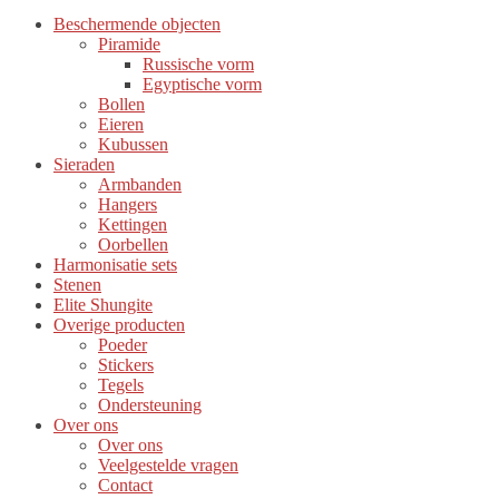
Beschermende objecten
Piramide
Russische vorm
Egyptische vorm
Bollen
Eieren
Kubussen
Sieraden
Armbanden
Hangers
Kettingen
Oorbellen
Harmonisatie sets
Stenen
Elite Shungite
Overige producten
Poeder
Stickers
Tegels
Ondersteuning
Over ons
Over ons
Veelgestelde vragen
Contact