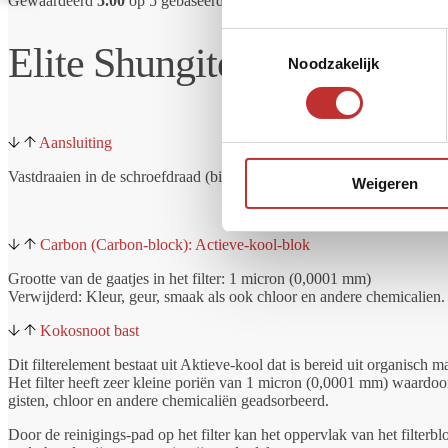
Gewaardeerd
5.00
op 5 gebaseerd op
1
klantbeoordeling
Toestemmingsselectie
Elite Shungite – Petrovski
Noodzakelijk
Aansluiting
Vastdraaien in de schroefdraad (binnendraad) aansluiting in het deksel
Weigeren
Carbon (Carbon-block): Actieve-kool-blok
Grootte van de gaatjes in het filter: 1 micron (0,0001 mm)
Verwijderd: Kleur, geur, smaak als ook chloor en andere chemicalien.
Kokosnoot bast
Dit filterelement bestaat uit Aktieve-kool dat is bereid uit organisch m
Het filter heeft zeer kleine poriën van 1 micron (0,0001 mm) waardoo
gisten, chloor en andere chemicaliën geadsorbeerd.
Door de reinigings-pad op het filter kan het oppervlak van het filte