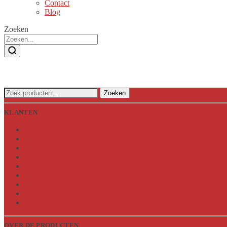
Contact
Blog
Zoeken
Zoeken
Zoeken
naar:
KLANTEN
Verlanglijst
Mijn account
Retourneren
Verzendbeleid
Klachtenprocedure
Privacy Beleid
Cookiebeleid
Algemene Voorwaarden
Disclaimer
OVER DE PRODUCTEN