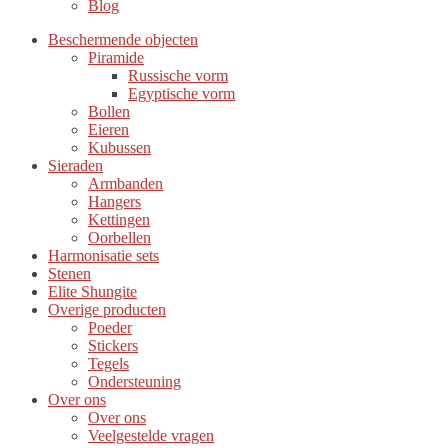
Blog
Beschermende objecten
Piramide
Russische vorm
Egyptische vorm
Bollen
Eieren
Kubussen
Sieraden
Armbanden
Hangers
Kettingen
Oorbellen
Harmonisatie sets
Stenen
Elite Shungite
Overige producten
Poeder
Stickers
Tegels
Ondersteuning
Over ons
Over ons
Veelgestelde vragen