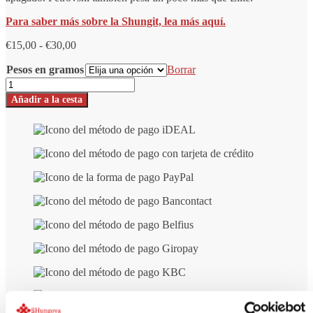
Para saber más sobre la Shungit, lea más aquí.
Rango
€
15,00
-
€
30,00
de
Pesos en gramos
precios:
Borrar
de
Shungita
15,00
Elite
Añadir a la cesta
€
-
a
Número
30,00
Petrovski
€