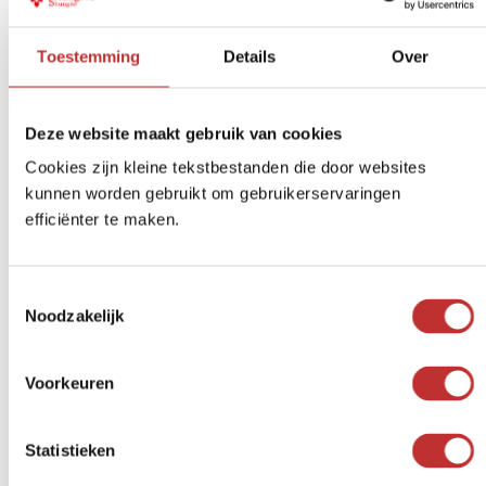
Toestemming
Details
Over
Envío gratuito
a partir de 99 € (NL/BE)
Pago seguro
iDeal, tarjeta de crédito, etc.
Devolución en
14 días
Deze website maakt gebruik van cookies
Cookies zijn kleine tekstbestanden die door websites
Opiniones de otros clientes sobre
kunnen worden gebruikt om gebruikerservaringen
Elite
Shungite – Petrovski
efficiënter te maken.
Puntuación:
5
de 5
Toestemmingsselectie
Ina
Noodzakelijk
Me ayuda a protegerme contra la radiación electromagnética.
31-12-2025
Las críticas están cerradas.
Voorkeuren
¿Ya conoce nuestros filtros de agua?
Statistieken