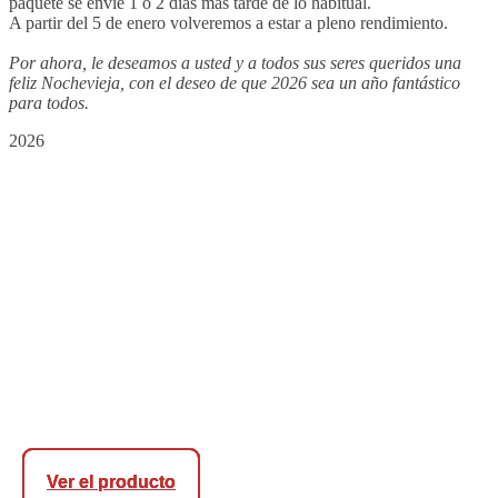
paquete se envíe 1 o 2 días más tarde de lo habitual.
A partir del 5 de enero volveremos a estar a pleno rendimiento.
Por ahora, le deseamos a usted y a todos sus seres queridos una
feliz Nochevieja, con el deseo de que 2026 sea un año fantástico
para todos.
2026
Ver el producto
Ver el producto
Ver el producto