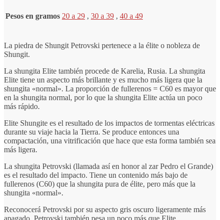
Pesos en gramos
20 a 29
,
30 a 39
,
40 a 49
La piedra de Shungit Petrovski pertenece a la élite o nobleza de
Shungit.
La shungita Elite también procede de Karelia, Rusia. La shungita
Elite tiene un aspecto más brillante y es mucho más ligera que la
shungita «normal». La proporción de fullerenos = C60 es mayor que
en la shungita normal, por lo que la shungita Elite actúa un poco
más rápido.
Elite Shungite es el resultado de los impactos de tormentas eléctricas
durante su viaje hacia la Tierra. Se produce entonces una
compactación, una vitrificación que hace que esta forma también sea
más ligera.
La shungita Petrovski (llamada así en honor al zar Pedro el Grande)
es el resultado del impacto. Tiene un contenido más bajo de
fullerenos (C60) que la shungita pura de élite, pero más que la
shungita «normal».
Reconocerá Petrovski por su aspecto gris oscuro ligeramente más
apagado. Petrovski también pesa un poco más que Elite.