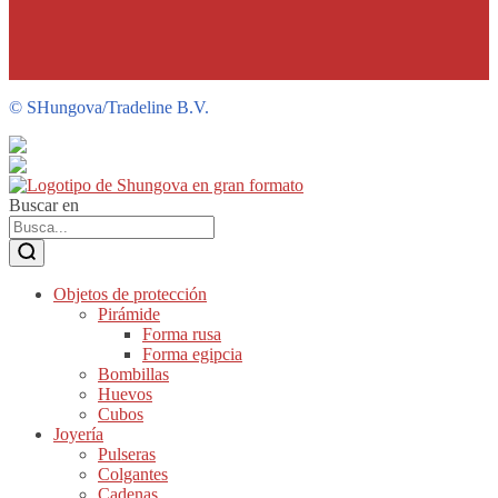
©
SHungova/Tradeline B.V.
Buscar en
Objetos de protección
Pirámide
Forma rusa
Forma egipcia
Bombillas
Huevos
Cubos
Joyería
Pulseras
Colgantes
Cadenas