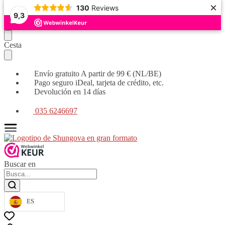
×
130
Reviews
9,3
Seguir
Ir
Cesta
navegando
al
contenido
Envío gratuito A partir de 99 € (NL/BE)
Pago seguro iDeal, tarjeta de crédito, etc.
Devolución en 14 días
035 6246697
Buscar en
ES