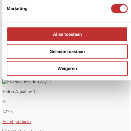
¿Quieres tener siempre agua potable limpia y segura? Un filtro de
agua ayuda a eliminar sustancias no deseadas como bacterias, cloro,
Marketing
PFAS, microplásticos y residuos de medicamentos. En Tradeline
encontrará filtros de agua de alta calidad para el hogar, los viajes o el
suministro de agua de red.
Alles toestaan
Vidrio Aqualine 5
Selectie toestaan
En
€249,-
Weigeren
Ver el producto
Vidrio Aqualine 12
En
€279,-
Ver el producto