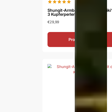
Shungit-Armband „Med tri Kubiki“
3 Kupferperlen
€
29,99
Produkt ansehen