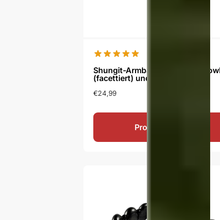
Shungit-Armband Almaz mit Howl
(facettiert) und Silberperlen
€
24,99
Produkt ansehen