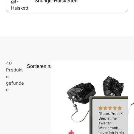
Shungit-Halsketten
40
Produkt
e
gefunde
n
"Gutes Produkt.
Dies ist mein
zweiter
Wassertank,
bevor ich in ein
anderes Zimmer
umziehe."