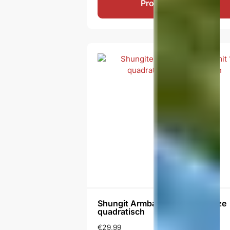
Produkt ansehen
Shungit Armband Geroy 13 Reize
quadratisch
€
29,99