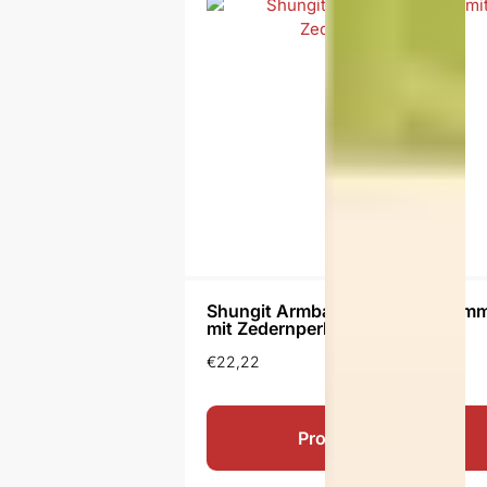
Shungit Armband Pomnit zusam
mit Zedernperlen
€
22,22
Produkt ansehen