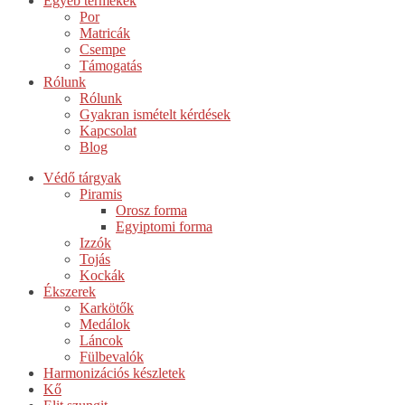
Egyéb termékek
Por
Matricák
Csempe
Támogatás
Rólunk
Rólunk
Gyakran ismételt kérdések
Kapcsolat
Blog
Védő tárgyak
Piramis
Orosz forma
Egyiptomi forma
Izzók
Tojás
Kockák
Ékszerek
Karkötők
Medálok
Láncok
Fülbevalók
Harmonizációs készletek
Kő