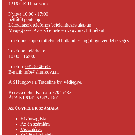
1216 GK Hilversum
Nyitva 10:00 - 17:00
hétfőtől péntekig
Látogatások telefonos bejelentkezés alapján
Megjegyzés: Az első emeleten vagyunk, lift nélkül.
Telefonos kapcsolatfelvétel holland és angol nyelven lehetséges.
Telefonon elérhető:
10:00 - 16:00.
Telefon:
035 6246697
E-mail:
info@shungova.nl
A SHungova a Tradeline bv. védjegye.
Kereskedelmi Kamara 77945433
ÁFA NL8141.53.422.B01
AZ ÜGYFELEK SZÁMÁRA
Kívánságlista
Az én számlám
Visszatérés
Szállítási feltételek