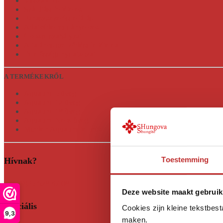
Visszatérés
Szállítási feltételek
Panaszkezelési eljárás
Adatvédelmi irányelvek
Cookie-szabályzat
Általános szerződési feltételek
Felelősségi nyilatkozat
A TERMÉKEKRŐL
Aqualine 5 üveg
Aqualine 12 üveg
Aqualine 18 üveg
Aqualine Neos üveg
Minden Aqualine termék
Toestemming
Hívnak?
+31 (0)35 628 47 08
Deze website maakt gebruik
Szociális
Cookies zijn kleine tekstbes
9,3
maken.