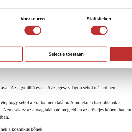
Voorkeuren
Statistieken
Selectie toestaan
te?
tkával. Az egymillió éves kő az egész világon sehol máshol nem
ete, hogy sehol a Földön nem találni. A molekulái hasonlítanak a
ek. Nemcsak ez az anyag található meg ebben az erőteljes kőben, hanem
iban.
ennek a kozmikus kőnek.