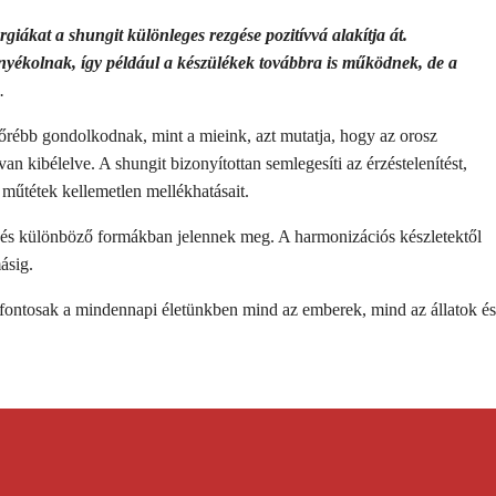
iákat a shungit különleges rezgése pozitívvá alakítja át.
ékolnak, így például a készülékek továbbra is működnek, de a
.
lőrébb gondolkodnak, mint a mieink, azt mutatja, hogy az orosz
n kibélelve. A shungit bizonyítottan semlegesíti az érzéstelenítést,
 műtétek kellemetlen mellékhatásait.
k és különböző formákban jelennek meg. A harmonizációs készletektől
másig.
n fontosak a mindennapi életünkben mind az emberek, mind az állatok és