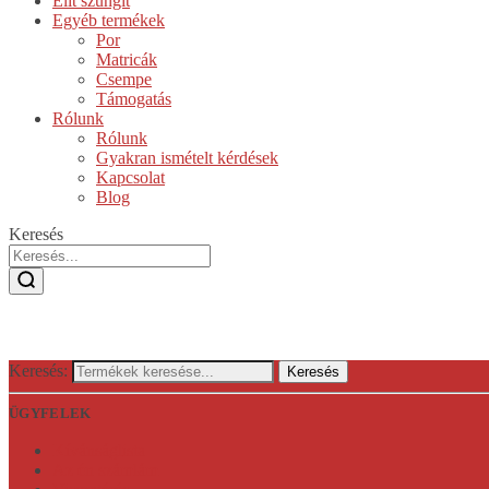
Elit szungit
Egyéb termékek
Por
Matricák
Csempe
Támogatás
Rólunk
Rólunk
Gyakran ismételt kérdések
Kapcsolat
Blog
Keresés
Keresés:
Keresés
ÜGYFELEK
Kívánságlista
Az én számlám