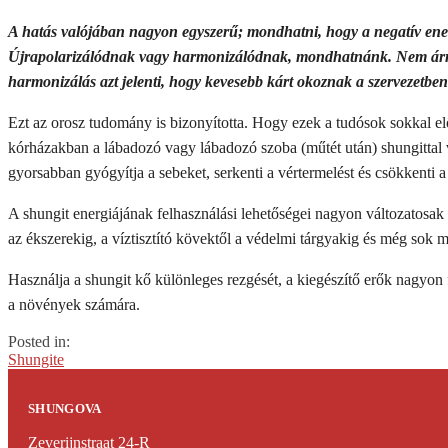
A hatás valójában nagyon egyszerű; mondhatni, hogy a negatív energ
Újrapolarizálódnak vagy harmonizálódnak, mondhatnánk. Nem árny
harmonizálás azt jelenti, hogy kevesebb kárt okoznak a szervezetben
Ezt az orosz tudomány is bizonyította. Hogy ezek a tudósok sokkal e
kórházakban a lábadozó vagy lábadozó szoba (műtét után) shungittal va
gyorsabban gyógyítja a sebeket, serkenti a vértermelést és csökkenti a
A shungit energiájának felhasználási lehetőségei nagyon változatosa
az ékszerekig, a víztisztító kövektől a védelmi tárgyakig és még sok 
Használja a shungit kő különleges rezgését, a kiegészítő erők nagyo
a növények számára.
Posted in:
Shungite
SHUNGOVA
Zeverijnstraat 24-R