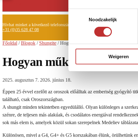
Facebook
Toestemmingsselectie
Noodzakelijk
Hívhat minket a következő telefonszámon is:
+31 (0)35 628 47 08
Főoldal
/
Blogok
/
Shungite
/
Hogyan működik a Shungite?
Weigeren
Hogyan működik a Shungi
2025. augusztus 7.
2026. június 18.
Éppen 25 évvel ezelőtt az oroszok előálltak az emberiség gyógyító ti
található, csak Oroszországban.
A shungit minden tekintetben egyedülálló. Olyan különleges a szerkez
szénre, de teljesen más alakúak, és csodálatos energiával rendelkezn
sok más elem is, amelyek közül sokan szerepelnek Medeliev táblázata
Különösen, mivel a G4, G4+ és G5 korszakában élünk, örülhetünk 