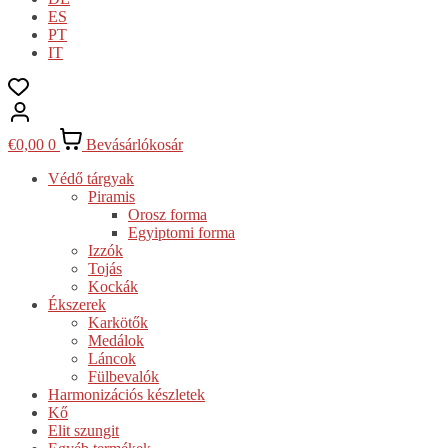
ES
PT
IT
€
0,00
0
Bevásárlókosár
Védő tárgyak
Piramis
Orosz forma
Egyiptomi forma
Izzók
Tojás
Kockák
Ékszerek
Karkötők
Medálok
Láncok
Fülbevalók
Harmonizációs készletek
Kő
Elit szungit