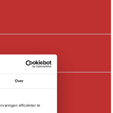
Over
varingen efficiënter te