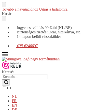
Tovább a navigációhoz
Ugrás a tartalomra
Kosár
Ingyenes szállítás 99 €-tól (NL/BE)
Biztonságos fizetés iDeal, hitelkártya, stb.
14 napon belüli visszaküldés
035 6246697
Keresés
HU
NL
FR
EN
DE