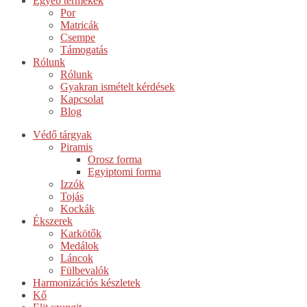
Egyéb termékek
Por
Matricák
Csempe
Támogatás
Rólunk
Rólunk
Gyakran ismételt kérdések
Kapcsolat
Blog
Védő tárgyak
Piramis
Orosz forma
Egyiptomi forma
Izzók
Tojás
Kockák
Ékszerek
Karkötők
Medálok
Láncok
Fülbevalók
Harmonizációs készletek
Kő