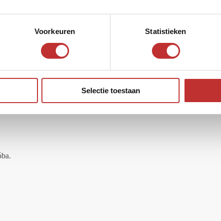
Voorkeuren
Statistieken
ú medálokkal
Selectie toestaan
varázsa négyzet alakú
óba.