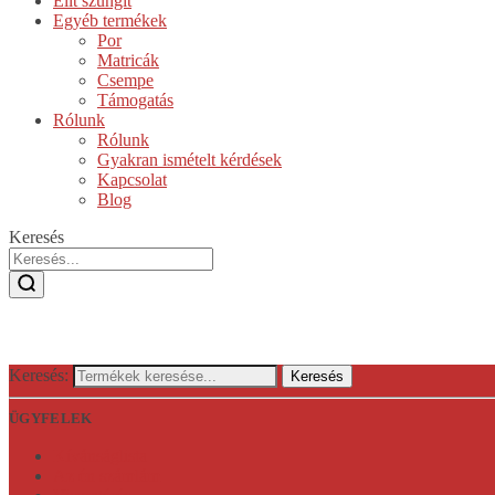
Elit szungit
Egyéb termékek
Por
Matricák
Csempe
Támogatás
Rólunk
Rólunk
Gyakran ismételt kérdések
Kapcsolat
Blog
Keresés
Keresés:
Keresés
ÜGYFELEK
Kívánságlista
Az én számlám