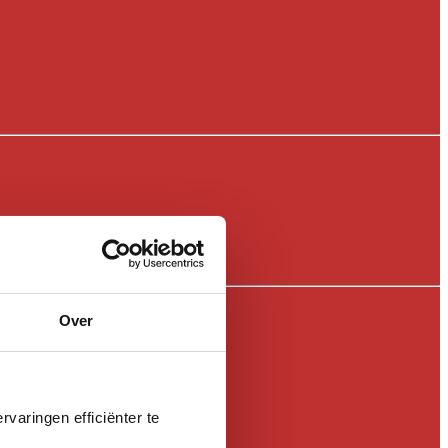
Over
varingen efficiënter te