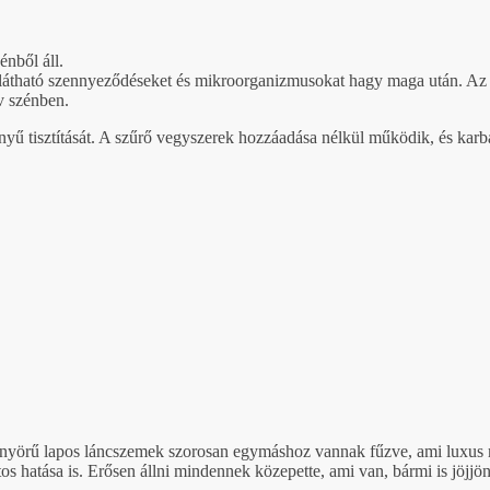
énből áll.
átható szennyeződéseket és mikroorganizmusokat hagy maga után. Az íz
v szénben.
önnyű tisztítását. A szűrő vegyszerek hozzáadása nélkül működik, és karb
A gyönyörű lapos láncszemek szorosan egymáshoz vannak fűzve, ami luxu
os hatása is. Erősen állni mindennek közepette, ami van, bármi is jöjjö