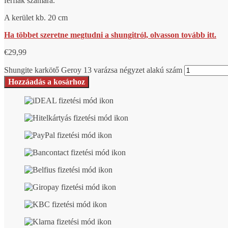
férfiak számára.
A kerület kb. 20 cm
Ha többet szeretne megtudni a shungitról, olvasson tovább itt.
€
29,99
Shungite karkötő Geroy 13 varázsa négyzet alakú szám
Hozzáadás a kosárhoz