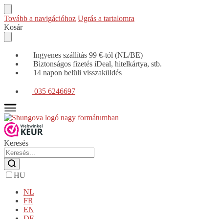
Tovább a navigációhoz
Ugrás a tartalomra
Kosár
Ingyenes szállítás 99 €-tól (NL/BE)
Biztonságos fizetés iDeal, hitelkártya, stb.
14 napon belüli visszaküldés
035 6246697
Keresés
HU
NL
FR
EN
DE