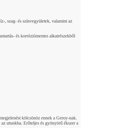
-, szag- és színvegyületek, valamint az
antartás- és korróziómentes alkatrészekből
s megjelenést kölcsönöz ennek a Geroy-nak.
n az utunkba. Erőteljes és gyönyörű ékszer a