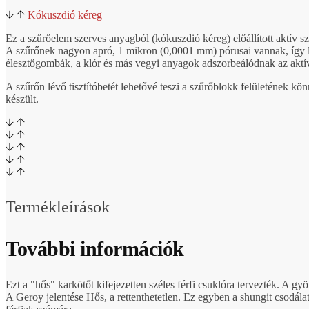
Kókuszdió kéreg
Ez a szűrőelem szerves anyagból (kókuszdió kéreg) előállított aktív sz
A szűrőnek nagyon apró, 1 mikron (0,0001 mm) pórusai vannak, így l
élesztőgombák, a klór és más vegyi anyagok adszorbeálódnak az aktí
A szűrőn lévő tisztítóbetét lehetővé teszi a szűrőblokk felületének k
készült.
Termékleírások
További információk
Ezt a "hős" karkötőt kifejezetten széles férfi csuklóra tervezték. 
A Geroy jelentése Hős, a rettenthetetlen. Ez egyben a shungit csodálat