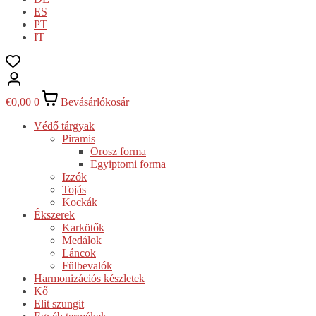
ES
PT
IT
€
0,00
0
Bevásárlókosár
Védő tárgyak
Piramis
Orosz forma
Egyiptomi forma
Izzók
Tojás
Kockák
Ékszerek
Karkötők
Medálok
Láncok
Fülbevalók
Harmonizációs készletek
Kő
Elit szungit