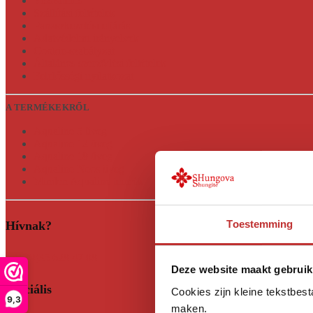
Visszatérés
Szállítási feltételek
Panaszkezelési eljárás
Adatvédelmi irányelvek
Cookie-szabályzat
Általános szerződési feltételek
Felelősségi nyilatkozat
A TERMÉKEKRŐL
Aqualine 5 üveg
Aqualine 12 üveg
Aqualine 18 üveg
Aqualine Neos üveg
Minden Aqualine termék
Toestemming
Hívnak?
+31 (0)35 628 47 08
Deze website maakt gebruik
Szociális
Cookies zijn kleine tekstbes
9,3
maken.