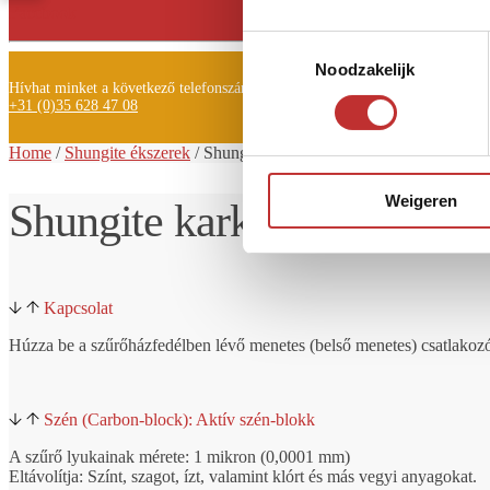
Facebook
Toestemmingsselectie
Noodzakelijk
Hívhat minket a következő telefonszámon is:
+31 (0)35 628 47 08
Home
/
Shungite ékszerek
/ Shungite
karkötő Geroy 13 négyzet alak
Weigeren
Shungite karkötő Geroy 13 
Kapcsolat
Húzza be a szűrőházfedélben lévő menetes (belső menetes) csatlakoz
Szén (Carbon-block): Aktív szén-blokk
A szűrő lyukainak mérete: 1 mikron (0,0001 mm)
Eltávolítja: Színt, szagot, ízt, valamint klórt és más vegyi anyagokat.