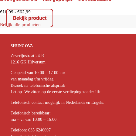
€
16,99
-
€
62,99
Bekijk product
Bekijk product
Bekijk product
Bekijk alle producten
SHUNGOVA
Zeverijnstraat 24-R
1216 GK Hilversum
Geopend van 10:00 – 17:00 uur
van maandag t/m vrijdag
Bezoek na telefonische afspraak
Let op: We zitten op de eerste verdieping zonder lift
Telefonisch contact mogelijk in Nederlands en Engels.
Telefonisch bereikbaar:
ma – vr van 10:00 – 16:00.
Telefoon:
035 6246697