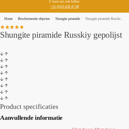
U kunt ons ook bellen:
+31 (0)35 628 47 08
Home
Beschermende objecten
Shungite piramide
Shungite piramide Russkiy gepolijst
/
/
/
Shungite piramide Russkiy gepolijst
Product specificaties
Aanvullende informatie