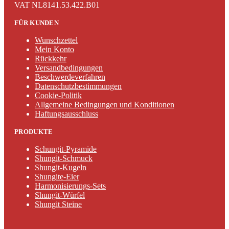
VAT NL8141.53.422.B01
FÜR KUNDEN
Wunschzettel
Mein Konto
Rückkehr
Versandbedingungen
Beschwerdeverfahren
Datenschutzbestimmungen
Cookie-Politik
Allgemeine Bedingungen und Konditionen
Haftungsausschluss
PRODUKTE
Schungit-Pyramide
Shungit-Schmuck
Shungit-Kugeln
Shungite-Eier
Harmonisierungs-Sets
Shungit-Würfel
Shungit Steine