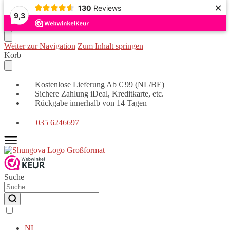
×
130
Reviews
9,3
Weiter zur Navigation
Zum Inhalt springen
Korb
Kostenlose Lieferung Ab € 99 (NL/BE)
Sichere Zahlung iDeal, Kreditkarte, etc.
Rückgabe innerhalb von 14 Tagen
035 6246697
Suche
NL