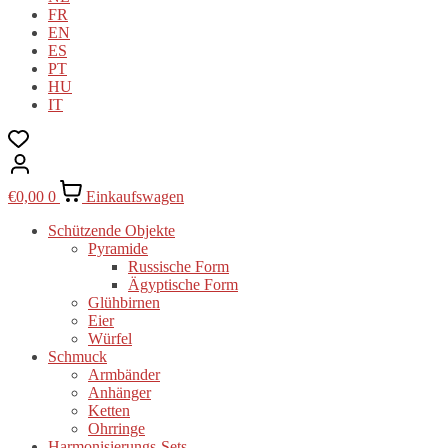
FR
EN
ES
PT
HU
IT
€
0,00
0
Einkaufswagen
Schützende Objekte
Pyramide
Russische Form
Ägyptische Form
Glühbirnen
Eier
Würfel
Schmuck
Armbänder
Anhänger
Ketten
Ohrringe
Harmonisierungs-Sets