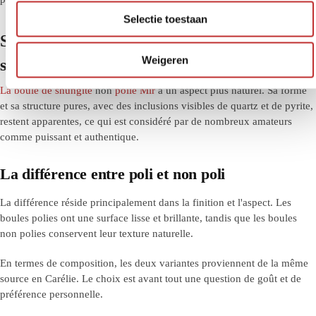
l
Selectie toestaan
e
Sphère de shungite Mir - non polie - avec
c
t
Weigeren
support
i
La boule de shungite
non
polie Mir
a un aspect plus naturel. Sa forme
e
et sa structure pures, avec des inclusions visibles de quartz et de pyrite,
restent apparentes, ce qui est considéré par de nombreux amateurs
comme puissant et authentique.
La différence entre poli et non poli
La différence réside principalement dans la finition et l'aspect. Les
boules polies ont une surface lisse et brillante, tandis que les boules
non polies conservent leur texture naturelle.
En termes de composition, les deux variantes proviennent de la même
source en Carélie. Le choix est avant tout une question de goût et de
préférence personnelle.