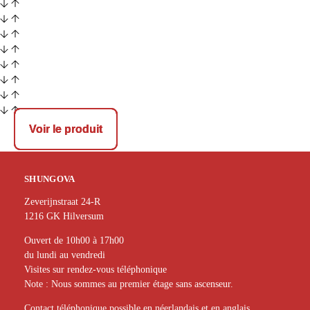
Voir le produit
Voir le produit
Voir le produit
SHUNGOVA
Zeverijnstraat 24-R
1216 GK Hilversum
Ouvert de 10h00 à 17h00
du lundi au vendredi
Visites sur rendez-vous téléphonique
Note : Nous sommes au premier étage sans ascenseur.
Contact téléphonique possible en néerlandais et en anglais.