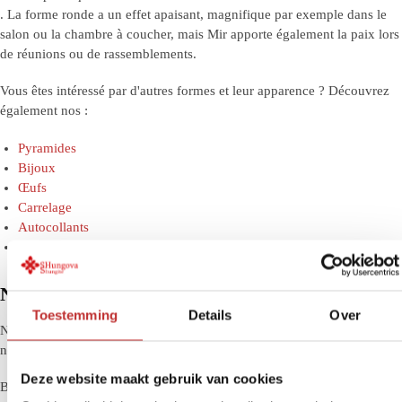
. La forme ronde a un effet apaisant, magnifique par exemple dans le
salon ou la chambre à coucher, mais Mir apporte également la paix lors
de réunions ou de rassemblements.
Vous êtes intéressé par d'autres formes et leur apparence ? Découvrez
également nos :
Pyramides
Bijoux
Œufs
Carrelage
Autocollants
Pierre
Notre collection de boules de shungite
Toestemming
Details
Over
Nous proposons des boules de shungite de différentes tailles, polies ou
non polies.
Deze website maakt gebruik van cookies
Beaucoup de gens trouvent qu'une boule plus grande a une présence