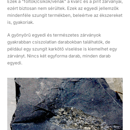
Ezek a "foltok/csíkok/vénák" a kvarc és a pirit zárványai,
ezért biztosan nem sérültek. Ezek az egyedi jellemzők
mindenféle szungit termékben, beleértve az ékszereket
is, gyakoriak.
A gyönyörű egyedi és természetes zárványok
gyakrabban csiszolatlan darabokban találhatók, de
például egy szungit karkötő viselése is kiemelhet egy
zárványt. Nincs két egyforma darab, minden darab
egyedi.