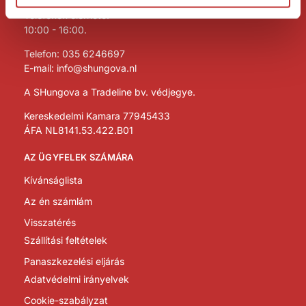
i
Telefonon elérhető:
e
10:00 - 16:00.
Telefon:
035 6246697
E-mail:
info@shungova.nl
A SHungova a Tradeline bv. védjegye.
Kereskedelmi Kamara 77945433
ÁFA NL8141.53.422.B01
AZ ÜGYFELEK SZÁMÁRA
Kívánságlista
Az én számlám
Visszatérés
Szállítási feltételek
Panaszkezelési eljárás
Adatvédelmi irányelvek
Cookie-szabályzat