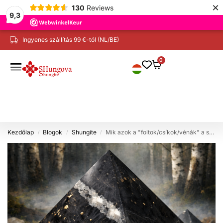
×
130
Reviews
9,3
Ingyenes szállítás 99 €-tól (NL/BE)
0
Kezdőlap
Blogok
Shungite
Mik azok a "foltok/csíkok/vénák" a shungite termékeimen?
/
/
/