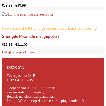
Prijsklasse:
€
39,99
-
€
69,99
€39,99
tot
€69,99
Gewaardeerd
5.00
op 5 gebaseerd op
1
klantbeoordeling
Shungite Piramide niet gepolijst
Prijsklasse:
€
11,99
-
€
211,00
€11,99
tot
Bekijk alle producten
€211,00
SHUNGOVA
Zeverijnstraat 24-R
1216 GK Hilversum
Geopend van 10:00 – 17:00 uur
van maandag t/m vrijdag
Bezoek na telefonische afspraak
Let op: We zitten op de eerste verdieping zonder lift