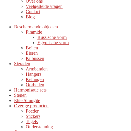
Over ons
Veelgestelde vragen
Contact
Blog
Beschermende objecten
Piramide
Russische vorm
Egyptische vorm
Bollen
Eieren
Kubussen
Sieraden
Armbanden
Hangers
Kettingen
Oorbellen
Harmonisatie sets
Stenen
Elite Shungite
Overige producten
Poeder
Stickers
Tegels
Ondersteuning