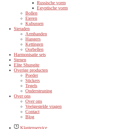
Russische vorm
Egyptische vorm
Bollen
Eieren
Kubussen
Sieraden
Armbanden
Hangers
Kettingen
Oorbellen
Harmonisatie sets
Stenen
Elite Shungite
Overige producten
Poeder
Stickers
Tegels
Ondersteuning
Over ons
Over ons
Veelgestelde vragen
Contact
Blog
Klantenservice