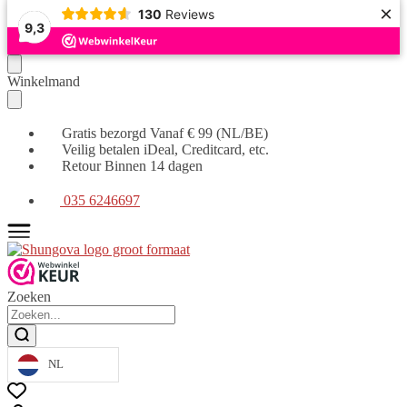
×
130
Reviews
9,3
Verder
Ga
Winkelmand
naar
naar
navigatie
de
inhoud
Gratis bezorgd Vanaf € 99 (NL/BE)
Veilig betalen iDeal, Creditcard, etc.
Retour Binnen 14 dagen
035 6246697
Zoeken
NL