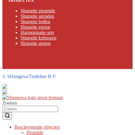
PRODUCTEN
Shungite piramide
Shungite sieraden
Shungite bollen
Shungite eieren
Harmonisatie sets
Shungite kubussen
Shungite stenen
©
SHungova/Tradeline B.V.
Zoeken
Beschermende objecten
Piramide