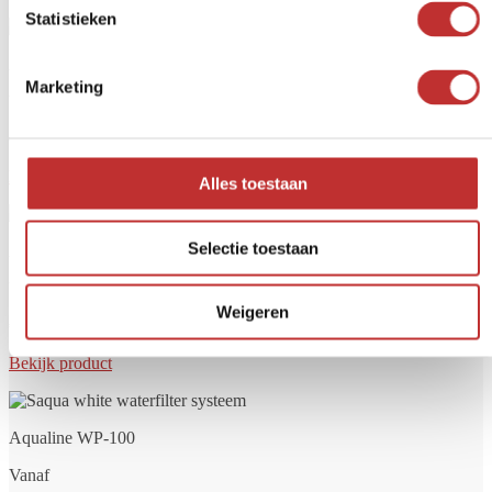
Statistieken
Aqualine 12 glas
Marketing
Vanaf
€279,-
Bekijk product
Alles toestaan
Selectie toestaan
Aqualine 18 glas
Vanaf
Weigeren
€299,-
Bekijk product
Aqualine WP-100
Vanaf