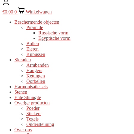
€
0,00
0
Winkelwagen
Beschermende objecten
Piramide
Russische vorm
Egyptische vorm
Bollen
Eieren
Kubussen
Sieraden
Armbanden
Hangers
Kettingen
Oorbellen
Harmonisatie sets
Stenen
Elite Shungite
Overige producten
Poeder
Stickers
Tegels
Ondersteuning
Over ons