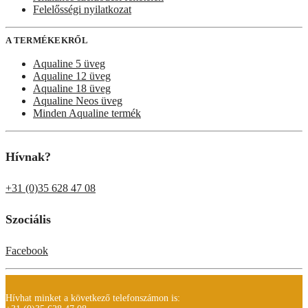
Felelősségi nyilatkozat
A TERMÉKEKRŐL
Aqualine 5 üveg
Aqualine 12 üveg
Aqualine 18 üveg
Aqualine Neos üveg
Minden Aqualine termék
Hívnak?
+31 (0)35 628 47 08
Szociális
Facebook
Hívhat minket a következő telefonszámon is: