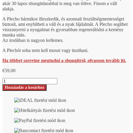
akár 30 lapos shungitdarabbal is meg van töltve. Finom a váll
alakja.
A Plecho bármikor illeszkedik, és azonnali feszültségmentességet
biztosít, ami enyhítheti a váll és a nyak fájdalmát. A Plecho segíthet
visszanyerni a nyugalmat és gyorsabban regenerálódni a kemény
munka után.
Az irodában is nagyon kellemes.
A Plechót soha nem kell mosni vagy tisztítani.
Ha többet szeretne megtudni a shungitról, olvasson tovább itt.
€
59,00
Shungite
Plecho
Hozzáadás a kosárhoz
vállpárna
szám