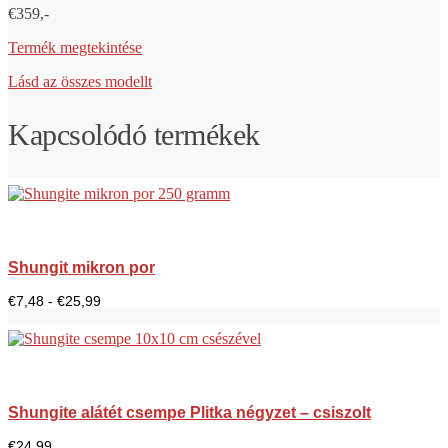
€359,-
Termék megtekintése
Lásd az összes modellt
Kapcsolódó termékek
Shungit mikron por
Árkategória:
€
7,48
-
€
25,99
7,48
€
és
25,99
€
között.
Shungite alátét csempe Plitka négyzet – csiszolt
€
24,99