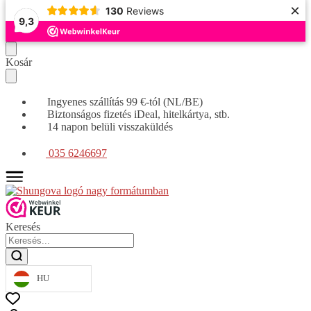
×
130
Reviews
9,3
Tovább
Ugrás
Kosár
a
a
navigációhoz
tartalomra
Ingyenes szállítás 99 €-tól (NL/BE)
Biztonságos fizetés iDeal, hitelkártya, stb.
14 napon belüli visszaküldés
035 6246697
Keresés
HU