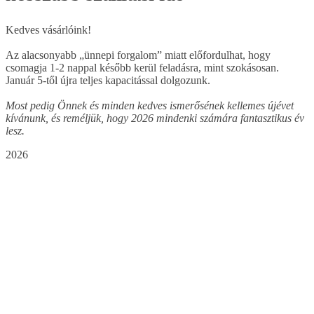
Kedves vásárlóink!
Az alacsonyabb „ünnepi forgalom” miatt előfordulhat, hogy
csomagja 1-2 nappal később kerül feladásra, mint szokásosan.
Január 5-től újra teljes kapacitással dolgozunk.
Most pedig Önnek és minden kedves ismerősének kellemes újévet
kívánunk, és reméljük, hogy 2026 mindenki számára fantasztikus év
lesz.
2026