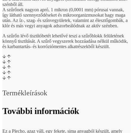
szénből áll.
A szűrőnek nagyon apró, 1 mikron (0,0001 mm) pórusai vannak,
így látható szennyeződéseket és mikroorganizmusokat hagy maga
után. Az íz-, szag- és színvegyületek, valamint az élesztőgombák, a
klór és más vegyi anyagok adszorbeálódnak az aktív szénben.
A szűrőn lévő tisztítóbetét lehetővé teszi a szűrőblokk felületének
könnyű tisztítását. A szűrő vegyszerek hozzáadása nélkül működik,
és karbantartás- és korróziómentes alkatrészekből készült.
Termékleírások
További információk
Ez a Plecho, azaz váll, egy fekete, sima anyagból készült, amely