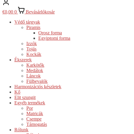
€
0,00
0
Bevásárlókosár
Védő tárgyak
Piramis
Orosz forma
Egyiptomi forma
Izzók
Tojás
Kockák
Ékszerek
Karkötők
Medálok
Láncok
Fülbevalók
Harmonizációs készletek
Kő
Elit szungit
Egyéb termékek
Por
Matricák
Csempe
Támogatás
Rólunk