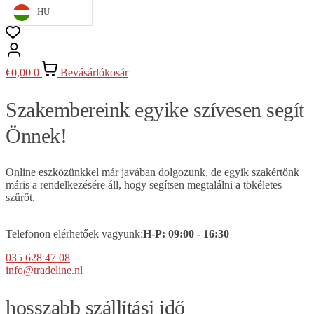
HU
€
0,00
0
Bevásárlókosár
Szakembereink egyike szívesen segít
Önnek!
Online eszközünkkel már javában dolgozunk, de egyik szakértőnk
máris a rendelkezésére áll, hogy segítsen megtalálni a tökéletes
szűrőt.
Telefonon elérhetőek vagyunk:
H-P:
09
:00 - 16:30
035 628 47 08
info@tradeline.nl
hosszabb szállítási idő