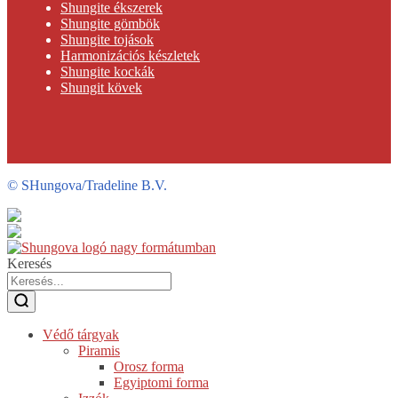
Shungite ékszerek
Shungite gömbök
Shungite tojások
Harmonizációs készletek
Shungite kockák
Shungit kövek
©
SHungova/Tradeline B.V.
Keresés
Védő tárgyak
Piramis
Orosz forma
Egyiptomi forma