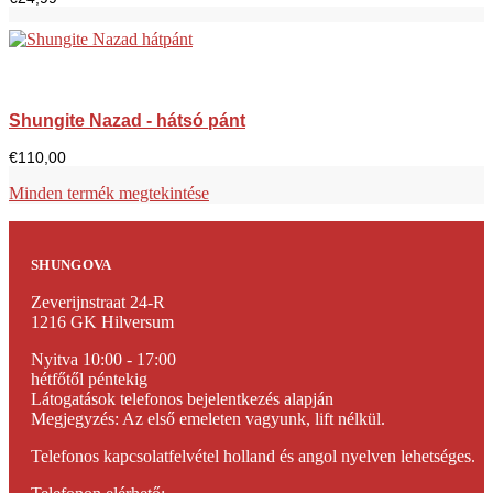
Shungite Nazad - hátsó pánt
€
110,00
Minden termék megtekintése
SHUNGOVA
Zeverijnstraat 24-R
1216 GK Hilversum
Nyitva 10:00 - 17:00
hétfőtől péntekig
Látogatások telefonos bejelentkezés alapján
Megjegyzés: Az első emeleten vagyunk, lift nélkül.
Telefonos kapcsolatfelvétel holland és angol nyelven lehetséges.