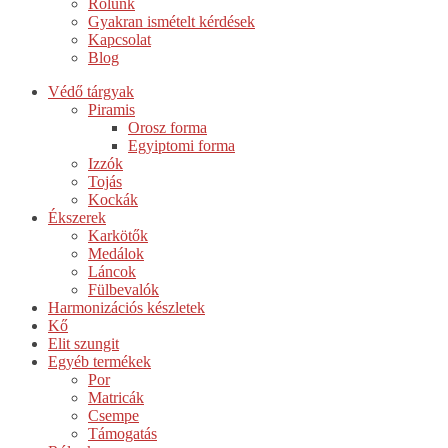
Rólunk
Gyakran ismételt kérdések
Kapcsolat
Blog
Védő tárgyak
Piramis
Orosz forma
Egyiptomi forma
Izzók
Tojás
Kockák
Ékszerek
Karkötők
Medálok
Láncok
Fülbevalók
Harmonizációs készletek
Kő
Elit szungit
Egyéb termékek
Por
Matricák
Csempe
Támogatás