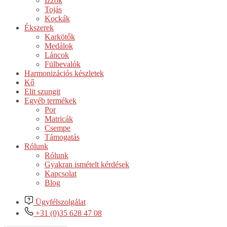
Izzók
Tojás
Kockák
Ékszerek
Karkötők
Medálok
Láncok
Fülbevalók
Harmonizációs készletek
Kő
Elit szungit
Egyéb termékek
Por
Matricák
Csempe
Támogatás
Rólunk
Rólunk
Gyakran ismételt kérdések
Kapcsolat
Blog
Ügyfélszolgálat
+31 (0)35 628 47 08