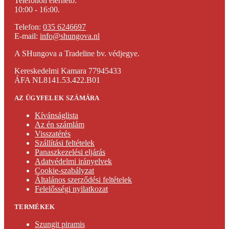
Telefonon elérhető:
10:00 - 16:00.
Telefon:
035 6246697
E-mail:
info@shungova.nl
A SHungova a Tradeline bv. védjegye.
Kereskedelmi Kamara 77945433
ÁFA NL8141.53.422.B01
AZ ÜGYFELEK SZÁMÁRA
Kívánságlista
Az én számlám
Visszatérés
Szállítási feltételek
Panaszkezelési eljárás
Adatvédelmi irányelvek
Cookie-szabályzat
Általános szerződési feltételek
Felelősségi nyilatkozat
TERMÉKEK
Szungit piramis