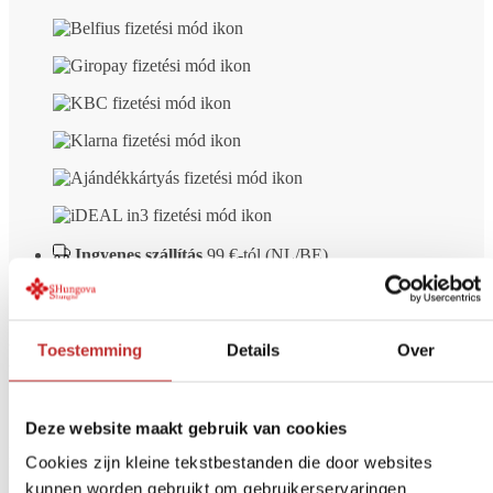
Ingyenes szállítás
99 €-tól (NL/BE)
Biztonságos fizetés
iDeal, hitelkártya, stb.
14 napon
belüli visszaküldés
Más vásárlók véleménye a
Toestemming
Details
Over
Shungite Plecho vállpárnáról
Deze website maakt gebruik van cookies
Kategória
5
az 5-ből
Cookies zijn kleine tekstbestanden die door websites
Marie-José Hompus
kunnen worden gebruikt om gebruikerservaringen
A vállamra helyezhető shungit matrac nagyon kellemes. Azonnal