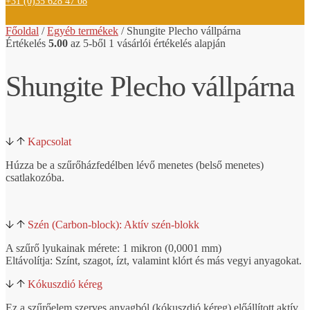
+31 (0)35 628 47 08
Főoldal
/
Egyéb termékek
/ Shungite
Plecho vállpárna
Értékelés
5.00
az 5-ből
1
vásárlói értékelés alapján
Shungite Plecho vállpárna
Kapcsolat
Húzza be a szűrőházfedélben lévő menetes (belső menetes)
csatlakozóba.
Szén (Carbon-block): Aktív szén-blokk
A szűrő lyukainak mérete: 1 mikron (0,0001 mm)
Eltávolítja: Színt, szagot, ízt, valamint klórt és más vegyi anyagokat.
Kókuszdió kéreg
Ez a szűrőelem szerves anyagból (kókuszdió kéreg) előállított aktív