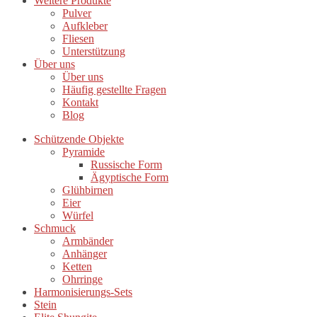
Weitere Produkte
Pulver
Aufkleber
Fliesen
Unterstützung
Über uns
Über uns
Häufig gestellte Fragen
Kontakt
Blog
Schützende Objekte
Pyramide
Russische Form
Ägyptische Form
Glühbirnen
Eier
Würfel
Schmuck
Armbänder
Anhänger
Ketten
Ohrringe
Harmonisierungs-Sets
Stein