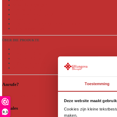
Rückkehr
Versandbedingungen
Beschwerdeverfahren
Datenschutzbestimmungen
Cookie-Politik
Allgemeine Bedingungen und Konditionen
Haftungsausschluss
ÜBER DIE PRODUKTE
Aqualine 5 Glas
Aqualine 12 Glas
Aqualine 18 Glas
Aqualine Neos Glas
Alle Aqualine Produkte
Toestemming
Anrufe?
+31 (0)35 628 47 08
Deze website maakt gebruik
Soziales
Cookies zijn kleine tekstbes
9,3
maken.