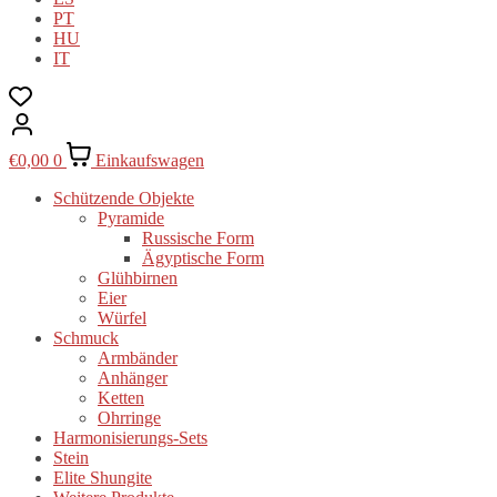
PT
HU
IT
€
0,00
0
Einkaufswagen
Schützende Objekte
Pyramide
Russische Form
Ägyptische Form
Glühbirnen
Eier
Würfel
Schmuck
Armbänder
Anhänger
Ketten
Ohrringe
Harmonisierungs-Sets
Stein
Elite Shungite