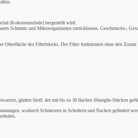
alien.
rial (Kokosnussrinde) hergestellt wird.
chtbaren Schmutz und Mikroorganismen zurücklassen. Geschmacks-, Geru
r Oberfläche des Filterblocks. Der Filter funktioniert ohne den Zusat
warzen, glatten Stoff, der mit bis zu 30 flachen Shungite-Stücken gefüll
Verspannungen, wodurch Schmerzen in Schultern und Nacken gelindert we
erholen.