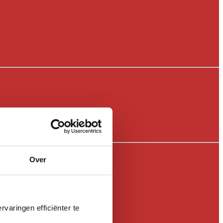
Over
varingen efficiënter te