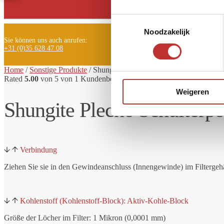
Facebook
Toestemmingsselectie
Noodzakelijk
Sie können uns auch anrufen:
+31 (0)35 628 47 08
Home
/
Sonstige Produkte
/ Shungite
Plecho Schulterpolster
Rated
5.00
von 5 von
1
Kundenbewertung aus
Weigeren
Shungite Plecho Schulterpo
Verbindung
Ziehen Sie sie in den Gewindeanschluss (Innengewinde) im Filtergeh
Kohlenstoff (Kohlenstoff-Block): Aktiv-Kohle-Block
Größe der Löcher im Filter: 1 Mikron (0,0001 mm)