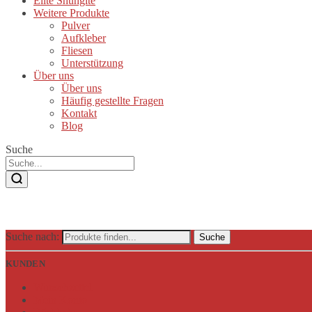
Elite Shungite
Weitere Produkte
Pulver
Aufkleber
Fliesen
Unterstützung
Über uns
Über uns
Häufig gestellte Fragen
Kontakt
Blog
Suche
Suche nach:
Suche
KUNDEN
Wunschzettel
Mein Konto