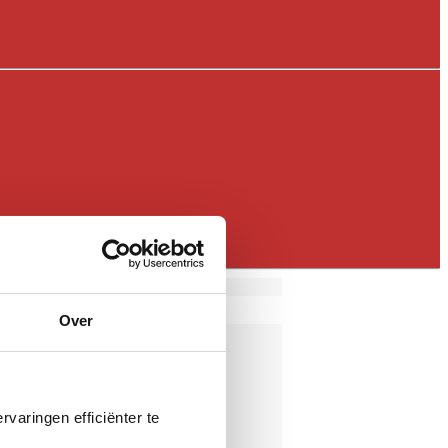
Over
varingen efficiënter te