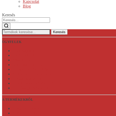
Kapcsolat
Blog
Keresés
Keresés:
Keresés
ÜGYFELEK
Kívánságlista
Az én számlám
Visszatérés
Szállítási feltételek
Panaszkezelési eljárás
Adatvédelmi irányelvek
Cookie-szabályzat
Általános szerződési feltételek
Felelősségi nyilatkozat
A TERMÉKEKRŐL
Aqualine 5 üveg
Aqualine 12 üveg