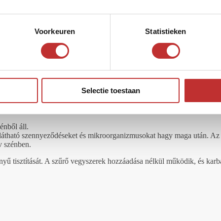
Voorkeuren
Statistieken
óba.
Selectie toestaan
énből áll.
átható szennyeződéseket és mikroorganizmusokat hagy maga után. Az íz
v szénben.
önnyű tisztítását. A szűrő vegyszerek hozzáadása nélkül működik, és karb