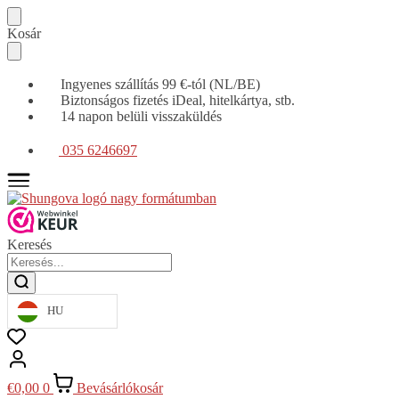
Tovább
Ugrás
Kosár
a
a
navigációhoz
tartalomra
Ingyenes szállítás 99 €-tól (NL/BE)
Biztonságos fizetés iDeal, hitelkártya, stb.
14 napon belüli visszaküldés
035 6246697
Keresés
HU
€
0,00
0
Bevásárlókosár