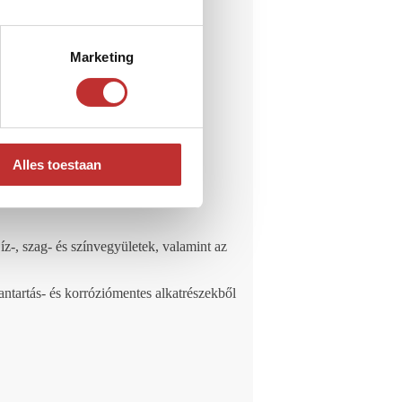
Marketing
Alles toestaan
-, szag- és színvegyületek, valamint az
antartás- és korróziómentes alkatrészekből