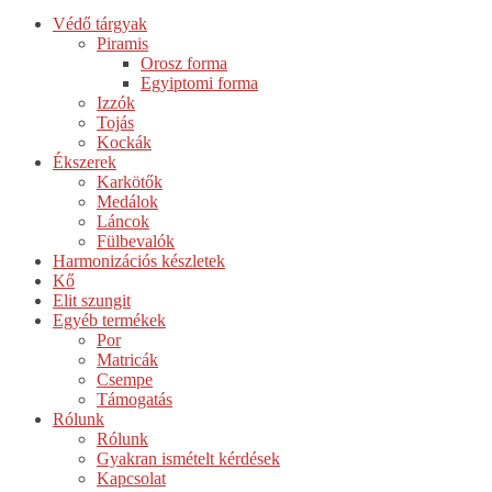
Védő tárgyak
Piramis
Orosz forma
Egyiptomi forma
Izzók
Tojás
Kockák
Ékszerek
Karkötők
Medálok
Láncok
Fülbevalók
Harmonizációs készletek
Kő
Elit szungit
Egyéb termékek
Por
Matricák
Csempe
Támogatás
Rólunk
Rólunk
Gyakran ismételt kérdések
Kapcsolat