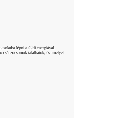
solatba lépni a földi energiával.
tó csúszócsomók találhatók, és amelyet