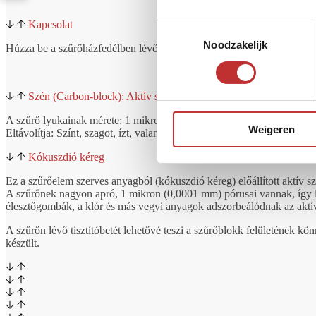
Kapcsolat
Toestemmingsselectie
Noodzakelijk
Húzza be a szűrőházfedélben lévő menetes (belső menetes) csatlakoz
Szén (Carbon-block): Aktív szén-blokk
A szűrő lyukainak mérete: 1 mikron (0,0001 mm)
Weigeren
Eltávolítja: Színt, szagot, ízt, valamint klórt és más vegyi anyagokat.
Kókuszdió kéreg
Ez a szűrőelem szerves anyagból (kókuszdió kéreg) előállított aktív sz
A szűrőnek nagyon apró, 1 mikron (0,0001 mm) pórusai vannak, így l
élesztőgombák, a klór és más vegyi anyagok adszorbeálódnak az aktí
A szűrőn lévő tisztítóbetét lehetővé teszi a szűrőblokk felületének k
készült.