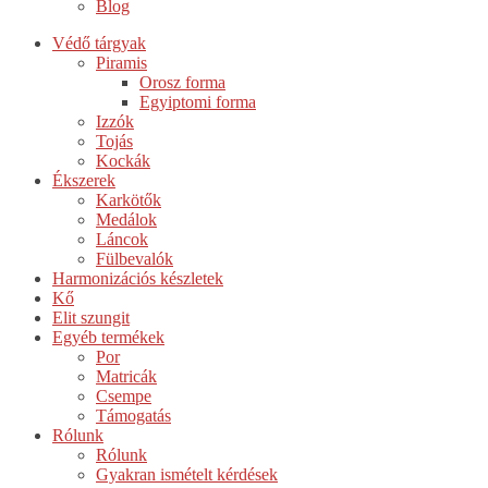
Blog
Védő tárgyak
Piramis
Orosz forma
Egyiptomi forma
Izzók
Tojás
Kockák
Ékszerek
Karkötők
Medálok
Láncok
Fülbevalók
Harmonizációs készletek
Kő
Elit szungit
Egyéb termékek
Por
Matricák
Csempe
Támogatás
Rólunk
Rólunk
Gyakran ismételt kérdések