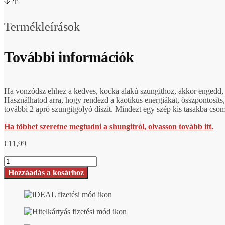
Termékleírások
További információk
Ha vonzódsz ehhez a kedves, kocka alakú szungithoz, akkor engedd, ho
Használhatod arra, hogy rendezd a kaotikus energiákat, összpontosíts
további 2 apró szungitgolyó díszít. Mindezt egy szép kis tasakba csomag
Ha többet szeretne megtudni a shungitról, olvasson tovább itt.
€
11,99
Shungit
medál,
Hozzáadás a kosárhoz
Kub
darabszám