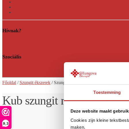
Aqualine 18 üveg
Aqualine Neos üveg
Minden Aqualine termék
Hívnak?
+31 (0)35 628 47 08
Szociális
Facebook
Főoldal
/
Szungit ékszerek
/ Szungit
medál Kub
Toestemming
Kub szungit medál
Deze website maakt gebruik
Cookies zijn kleine tekstbes
9,3
maken.