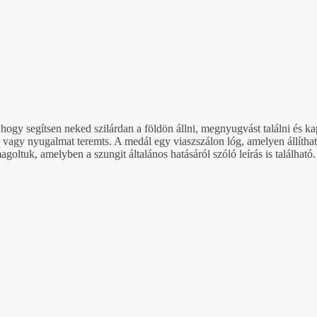
gy segítsen neked szilárdan a földön állni, megnyugvást találni és kapc
, vagy nyugalmat teremts. A medál egy viaszszálon lóg, amelyen állítha
oltuk, amelyben a szungit általános hatásáról szóló leírás is található.