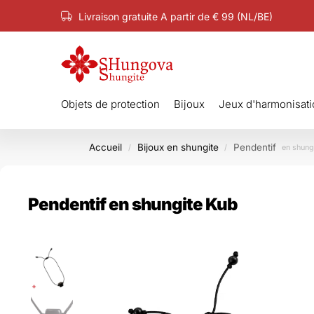
Livraison gratuite A partir de € 99 (NL/BE)
Paiement sécurisé iDeal, carte de crédit, etc.
Objets de protection
Bijoux
Jeux d'harmonisati
Accueil
Bijoux en shungite
Pendentif
/
/
en shung
Pendentif en shungite Kub