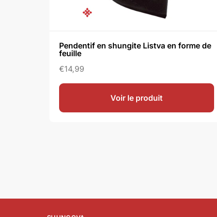
i
e
Pendentif en shungite Listva en forme de
feuille
€
14,99
Voir le produit