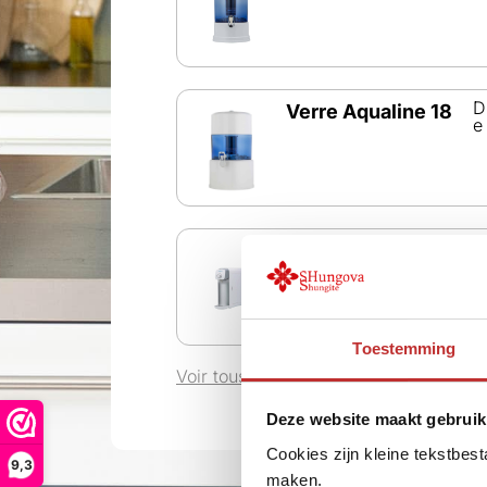
D
Verre Aqualine 18
e
D
Aqualine WP-100
e
Toestemming
Voir tous les modèles
Deze website maakt gebruik
Cookies zijn kleine tekstbes
9,3
maken.