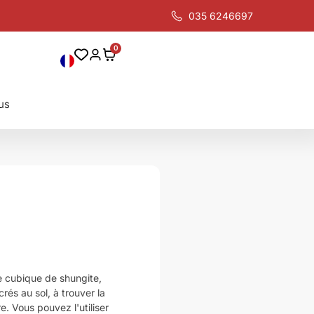
035 6246697
0
us
me cubique de shungite,
rés au sol, à trouver la
e. Vous pouvez l'utiliser