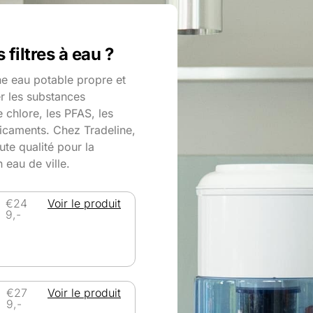
filtres à eau ?
ne eau potable propre et
er les substances
e chlore, les PFAS, les
dicaments. Chez Tradeline,
ute qualité pour la
 eau de ville.
€24
Voir le produit
9,-
€27
Voir le produit
9,-