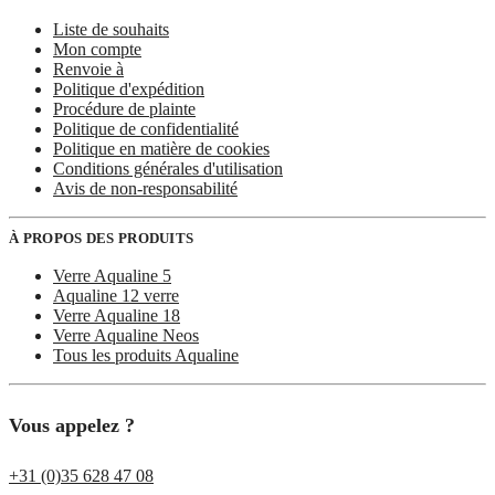
Liste de souhaits
Mon compte
Renvoie à
Politique d'expédition
Procédure de plainte
Politique de confidentialité
Politique en matière de cookies
Conditions générales d'utilisation
Avis de non-responsabilité
À PROPOS DES PRODUITS
Verre Aqualine 5
Aqualine 12 verre
Verre Aqualine 18
Verre Aqualine Neos
Tous les produits Aqualine
Vous appelez ?
+31 (0)35 628 47 08