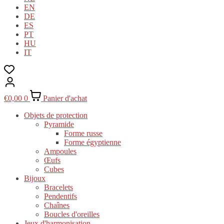
EN
DE
ES
PT
HU
IT
€
0,00
0
Panier d'achat
Objets de protection
Pyramide
Forme russe
Forme égyptienne
Ampoules
Œufs
Cubes
Bijoux
Bracelets
Pendentifs
Chaînes
Boucles d'oreilles
Jeux d'harmonisation