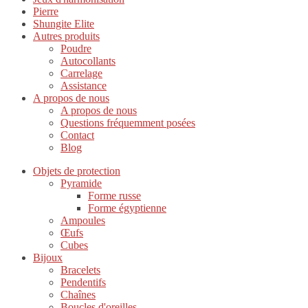
Pierre
Shungite Elite
Autres produits
Poudre
Autocollants
Carrelage
Assistance
A propos de nous
A propos de nous
Questions fréquemment posées
Contact
Blog
Objets de protection
Pyramide
Forme russe
Forme égyptienne
Ampoules
Œufs
Cubes
Bijoux
Bracelets
Pendentifs
Chaînes
Boucles d'oreilles