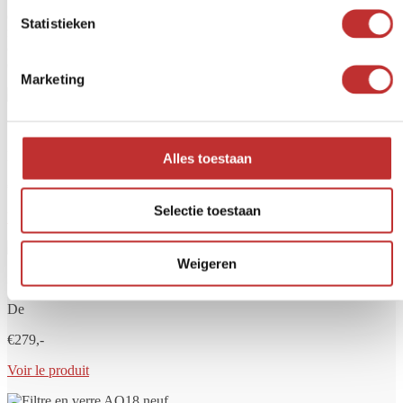
que les bactéries, le chlore, les PFAS, les microplastiques et les
Statistieken
résidus de médicaments. Chez Tradeline, vous trouverez des filtres à
eau de haute qualité pour la maison, le voyage ou l'alimentation en
eau de ville.
Marketing
Verre Aqualine 5
De
Alles toestaan
€249,-
Selectie toestaan
Voir le produit
Weigeren
Aqualine 12 verre
De
€279,-
Voir le produit