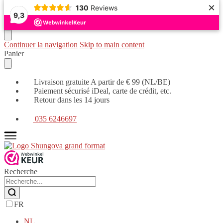
×
130
Reviews
9,3
Continuer la navigation
Skip to main content
Panier
Livraison gratuite A partir de € 99 (NL/BE)
Paiement sécurisé iDeal, carte de crédit, etc.
Retour dans les 14 jours
035 6246697
Recherche
FR
NL