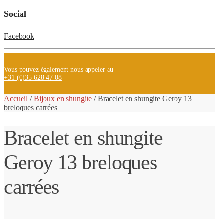
Social
Facebook
Vous pouvez également nous appeler au
+31 (0)35 628 47 08
Accueil
/
Bijoux en shungite
/
Bracelet en
shungite
Geroy 13
breloques carrées
Bracelet en shungite
Geroy 13 breloques
carrées