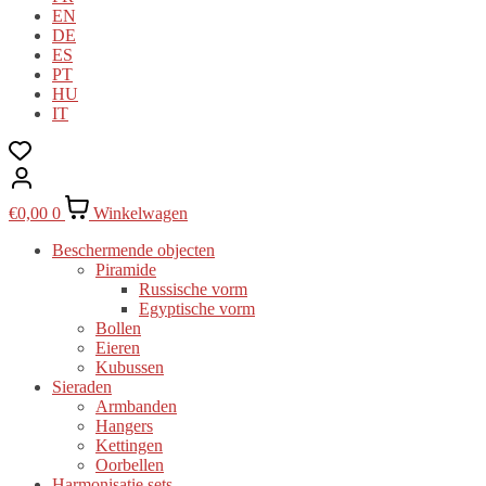
EN
DE
ES
PT
HU
IT
€
0,00
0
Winkelwagen
Beschermende objecten
Piramide
Russische vorm
Egyptische vorm
Bollen
Eieren
Kubussen
Sieraden
Armbanden
Hangers
Kettingen
Oorbellen
Harmonisatie sets