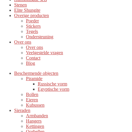
Stenen
Elite Shungite
Overige producten
Poeder
Stickers
Tegels
Ondersteuning
Over ons
Over ons
Veelgestelde vragen
Contact
Blog
Beschermende objecten
Piramide
Russische vorm
Egyptische vorm
Bollen
Eieren
Kubussen
Sieraden
Armbanden
Hangers
Kettingen
Oorbellen