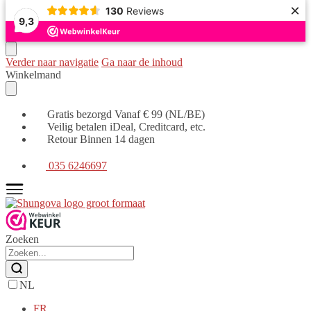
×
130
Reviews
9,3
Verder naar navigatie
Ga naar de inhoud
Winkelmand
Gratis bezorgd Vanaf € 99 (NL/BE)
Veilig betalen iDeal, Creditcard, etc.
Retour Binnen 14 dagen
035 6246697
Zoeken
NL
FR