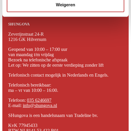
Geplaatst in:
Weigeren
Shungite
,
Blogs
SHUNGOVA
Zeverijnstraat 24-R
1216 GK Hilversum
Geopend van 10:00 – 17:00 uur
van maandag t/m vrijdag
Bezoek na telefonische afspraak
Let op: We zitten op de eerste verdieping zonder lift
Telefonisch contact mogelijk in Nederlands en Engels.
Telefonisch bereikbaar:
ma – vr van 10:00 – 16:00.
Telefoon:
035 6246697
E-mail:
info@shungova.nl
SHungova is een handelsnaam van Tradeline bv.
KvK 77945433
BTW NL8141.53.422.B01