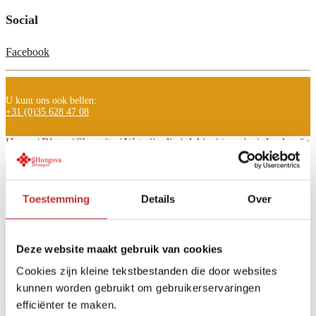
Social
Facebook
U kunt ons ook bellen:
+31 (0)35 628 47 08
Home
/
Blogs
/
Shungite
/
Wat zijn die ‘plekjes/streepjes/aders’ op/in
mijn shungite producten
Toestemming
Details
Over
Wat zijn die
‘plekjes/streepjes/aders’
Deze website maakt gebruik van cookies
op/in mijn shungite
Cookies zijn kleine tekstbestanden die door websites
kunnen worden gebruikt om gebruikerservaringen
producten
efficiënter te maken.