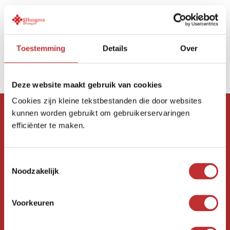
Toestemming
Details
Over
Publié dans :
Shungite
,
Blogs
Deze website maakt gebruik van cookies
Cookies zijn kleine tekstbestanden die door websites
kunnen worden gebruikt om gebruikerservaringen
SHUNGOVA
efficiënter te maken.
Zeverijnstraat 24-R
1216 GK Hilversum
Ouvert de 10h00 à 17h00
T
du lundi au vendredi
Noodzakelijk
o
Visites sur rendez-vous téléphonique
e
Note : Nous sommes au premier étage sans ascenseur.
s
Voorkeuren
Contact téléphonique possible en néerlandais et en anglais.
t
e
Disponible par téléphone :