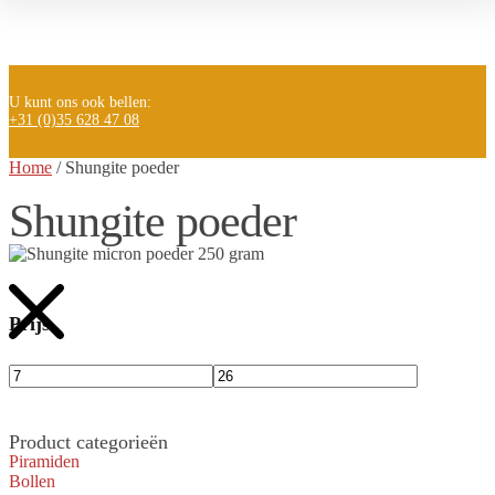
U kunt ons ook bellen:
+31 (0)35 628 47 08
Home
/
Shungite poeder
Shungite poeder
Prijs
Product categorieën
Piramiden
Bollen