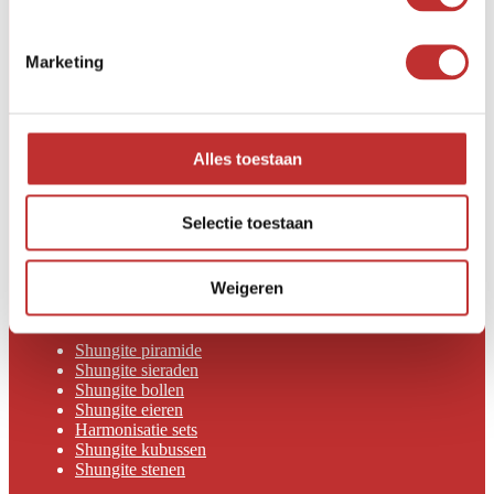
KvK 77945433
BTW NL8141.53.422.B01
Marketing
VOOR KLANTEN
Verlanglijst
Mijn account
Retourneren
Alles toestaan
Verzendbeleid
Klachtenprocedure
Privacy Beleid
Selectie toestaan
Cookiebeleid
Algemene Voorwaarden
Disclaimer
Weigeren
PRODUCTEN
Shungite piramide
Shungite sieraden
Shungite bollen
Shungite eieren
Harmonisatie sets
Shungite kubussen
Shungite stenen