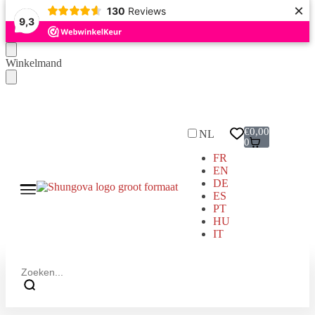
×
130
Reviews
9,3
Winkelmand
Gratis bezorgd Vanaf € 99 (NL/BE)
€
0,00
NL
0
FR
EN
DE
ES
PT
HU
IT