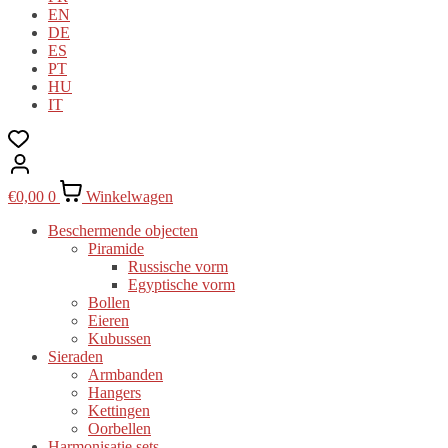
EN
DE
ES
PT
HU
IT
€
0,00
0
Winkelwagen
Beschermende objecten
Piramide
Russische vorm
Egyptische vorm
Bollen
Eieren
Kubussen
Sieraden
Armbanden
Hangers
Kettingen
Oorbellen
Harmonisatie sets