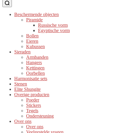
Beschermende objecten
Piramide
Russische vorm
Egyptische vorm
Bollen
Eieren
Kubussen
Sieraden
Armbanden
Hangers
Kettingen
Oorbellen
Harmonisatie sets
Stenen
Elite Shungite
Overige producten
Poeder
Stickers
Tegels
Ondersteuning
Over ons
Over ons
Veelgestelde vragen