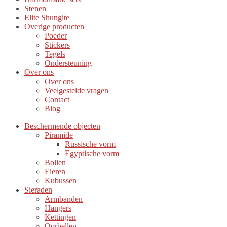
Stenen
Elite Shungite
Overige producten
Poeder
Stickers
Tegels
Ondersteuning
Over ons
Over ons
Veelgestelde vragen
Contact
Blog
Beschermende objecten
Piramide
Russische vorm
Egyptische vorm
Bollen
Eieren
Kubussen
Sieraden
Armbanden
Hangers
Kettingen
Oorbellen