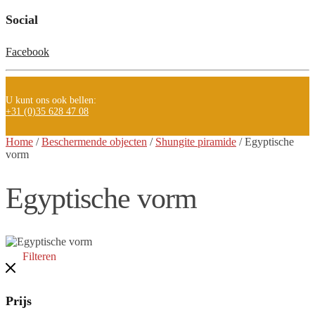
Social
Facebook
U kunt ons ook bellen:
+31 (0)35 628 47 08
Home
/
Beschermende objecten
/
Shungite piramide
/
Egyptische
vorm
Egyptische vorm
Filteren
Prijs