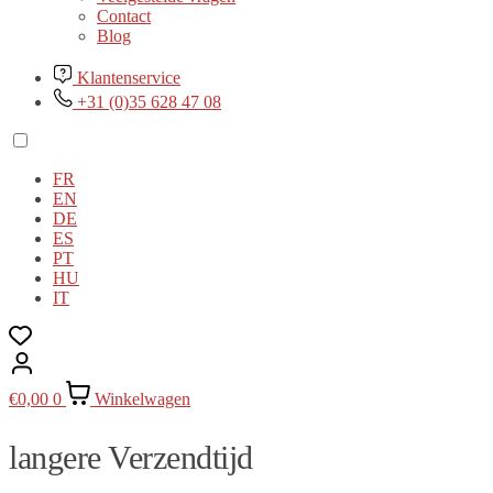
Contact
Blog
Klantenservice
+31 (0)35 628 47 08
FR
EN
DE
ES
PT
HU
IT
€
0,00
0
Winkelwagen
langere Verzendtijd