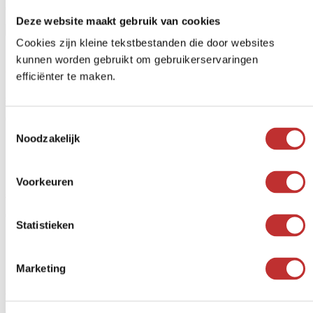
€
15,99
-
€
229,00
Prijsklasse: €15,99 tot €229,00
Deze website maakt gebruik van cookies
Cookies zijn kleine tekstbestanden die door websites
kunnen worden gebruikt om gebruikerservaringen
Gewaardeerd
5.00
op 5 gebaseerd op
1
klantbeoordeling
efficiënter te maken.
Shungite Piramide niet gepolijst
€
11,99
-
€
211,00
Prijsklasse: €11,99 tot €211,00
Toestemmingsselectie
Noodzakelijk
Voorkeuren
Shungite Piramide Vortex gepolijst – 4x Piramide
€
54,36
-
€
778,00
Prijsklasse: €54,36 tot €778,00
Statistieken
Marketing
Shungite Piramide Vortex niet gepolijst – 4x Piramide
€
40,77
-
€
717,00
Prijsklasse: €40,77 tot €717,00