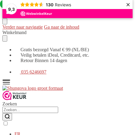
×
Aanbieding!
Aanbieding!
130
Reviews
9,3
Verder naar navigatie
Ga naar de inhoud
Winkelmand
Gratis bezorgd Vanaf € 99 (NL/BE)
Veilig betalen iDeal, Creditcard, etc.
Retour Binnen 14 dagen
035 6246697
Zoeken
FR