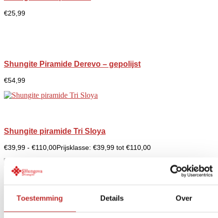
€
25,99
Shungite Piramide Derevo – gepolijst
€
54,99
Shungite piramide Tri Sloya
€
39,99
-
€
110,00
Prijsklasse: €39,99 tot €110,00
Gewaardeerd
5.00
op 5 gebaseerd op
1
klantbeoordeling
Toestemming
Details
Over
Shungite Piramide gepolijst