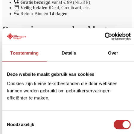
Gratis bezorgd
vanaf € 99 (NL/BE)
Veilig betalen
iDeal, Creditcard, etc.
Retour Binnen
14 dagen
De mening van andere klanten
over
Shungite Piramide Derevo –
gepolijst
Toestemming
Details
Over
Wees de eerste die dit product beoordeeld
Deze website maakt gebruik van cookies
Reviews are closed.
Cookies zijn kleine tekstbestanden die door websites
Al bekend met onze waterfilters?
kunnen worden gebruikt om gebruikerservaringen
efficiënter te maken.
Wil je altijd schoon en veilig drinkwater? Een waterfilter helpt bij
het verwijderen van ongewenste stoffen zoals bacteriën, chloor,
Toestemmingsselectie
PFAS, microplastics en medicijnresten. Bij Tradeline vind je
Noodzakelijk
hoogwaardige waterfilters voor thuis, op reis of voor de
hoofdwaterleiding.