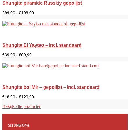
Shungite piramide Russkiy gepolijst
Prijsklasse:
€
99,00
-
€
199,00
€99,00
tot
€199,00
Shungite Ei Yaytso – incl. standaard
Prijsklasse:
€
39,99
-
€
69,99
€39,99
tot
€69,99
Shungite bol Mir – gepolijst – incl. standaard
Prijsklasse:
€
18,99
-
€
129,99
€18,99
tot
Bekijk alle producten
€129,99
SHUNGOVA