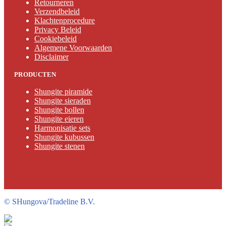
Retourneren
Verzendbeleid
Klachtenprocedure
Privacy Beleid
Cookiebeleid
Algemene Voorwaarden
Disclaimer
PRODUCTEN
Shungite piramide
Shungite sieraden
Shungite bollen
Shungite eieren
Harmonisatie sets
Shungite kubussen
Shungite stenen
©
SHungova/Tradeline B.V.