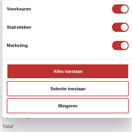
Voorkeuren
Aqualine 5 glas
Vanaf
Statistieken
€249,-
Marketing
Bekijk product
Aqualine 12 glas
Alles toestaan
Vanaf
€279,-
Selectie toestaan
Bekijk product
Weigeren
Aqualine 18 glas
Vanaf