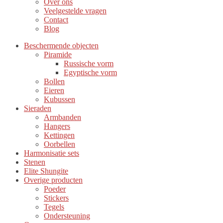
Over ons
Veelgestelde vragen
Contact
Blog
Beschermende objecten
Piramide
Russische vorm
Egyptische vorm
Bollen
Eieren
Kubussen
Sieraden
Armbanden
Hangers
Kettingen
Oorbellen
Harmonisatie sets
Stenen
Elite Shungite
Overige producten
Poeder
Stickers
Tegels
Ondersteuning