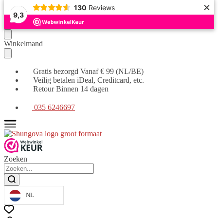
×
130
Reviews
9,3
Verder
Ga
Winkelmand
naar
naar
navigatie
de
inhoud
Gratis bezorgd Vanaf € 99 (NL/BE)
Veilig betalen iDeal, Creditcard, etc.
Retour Binnen 14 dagen
035 6246697
Zoeken
NL