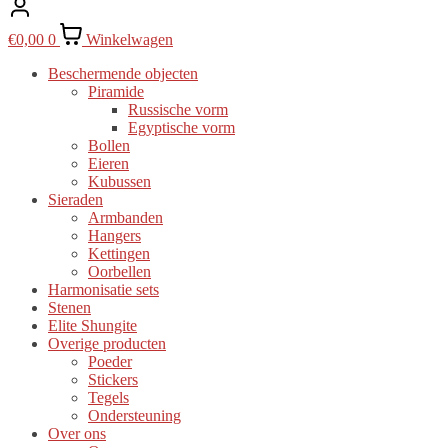
€
0,00
0
Winkelwagen
Beschermende objecten
Piramide
Russische vorm
Egyptische vorm
Bollen
Eieren
Kubussen
Sieraden
Armbanden
Hangers
Kettingen
Oorbellen
Harmonisatie sets
Stenen
Elite Shungite
Overige producten
Poeder
Stickers
Tegels
Ondersteuning
Over ons