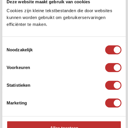
Deze website maakt gebruik van cookies
Cookies zijn kleine tekstbestanden die door websites
Wij zijn waterwezens
kunnen worden gebruikt om gebruikerservaringen
efficiënter te maken.
16 februari 2026
Wij mensen zijn waterwezens, we bestaan immers voor driekwart uit
Toestemmingsselectie
water. Te weinig water in ons lichaam stagneert onze levenskracht
Noodzakelijk
en energie. Waarom voldoende water
Lees verder »
Voorkeuren
Statistieken
Hoe controleer ik de echtheid van mijn
Shungite?
Marketing
19 januari 2026
Helaas kun je er niet zeker van zijn dat alle Shungite die