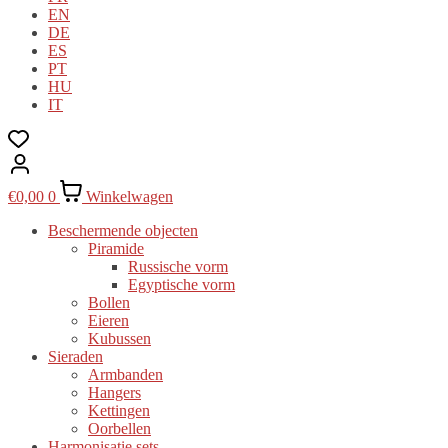
EN
DE
ES
PT
HU
IT
€
0,00
0
Winkelwagen
Beschermende objecten
Piramide
Russische vorm
Egyptische vorm
Bollen
Eieren
Kubussen
Sieraden
Armbanden
Hangers
Kettingen
Oorbellen
Harmonisatie sets