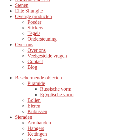
Stenen
Elite Shungite
Overige producten
Poeder
Stickers
Tegels
Ondersteuning
Over ons
Over ons
Veelgestelde vragen
Contact
Blog
Beschermende objecten
Piramide
Russische vorm
Egyptische vorm
Bollen
Eieren
Kubussen
Sieraden
Armbanden
Hangers
Kettingen
Oorbellen