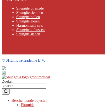
PRODUCTEN
Shungite piramide
Shungite sieraden
Shungite bollen
Shungite eieren
Harmonisatie sets
Shungite kubussen
Shungite stenen
©
SHungova/Tradeline B.V.
Zoeken
Beschermende objecten
Piramide