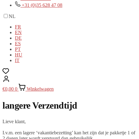
+31 (0)35 628 47 08
NL
FR
EN
DE
ES
PT
HU
IT
€
0,00
0
Winkelwagen
langere Verzendtijd
Lieve klant,
I.v.m. een lagere ‘vakantiebezetting’ kan het zijn dat je pakketje 1 of
2 dagen later wordt verstuurd dan gebruikelijk.