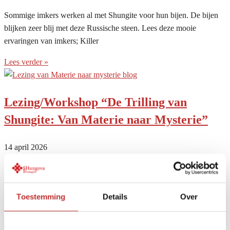
Sommige imkers werken al met Shungite voor hun bijen. De bijen
blijken zeer blij met deze Russische steen. Lees deze mooie
ervaringen van imkers; Killer
Lees verder »
Lezing/Workshop “De Trilling van
Shungite: Van Materie naar Mysterie”
14 april 2026
De vorige lezing die Larisa bij ons gaf, is geweldig ontvangen. Aan
het einde van de avond gingen de aanwezigen enthousiast en blij
naar huis.Omdat
Toestemming
Details
Over
Lees verder »