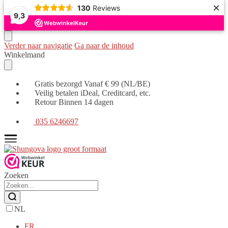
×
130
Reviews
9,3
Verder naar navigatie
Ga naar de inhoud
Winkelmand
Gratis bezorgd Vanaf € 99 (NL/BE)
Veilig betalen iDeal, Creditcard, etc.
Retour Binnen 14 dagen
035 6246697
Zoeken
NL
FR