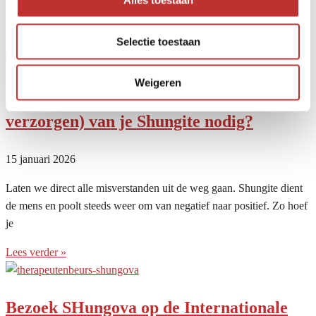
Alles toestaan
aangeboden wordt echt is. Het is ook niet altijd te zien of je
Selectie toestaan
Lees verder »
Weigeren
Is het onderhouden (reinigen, opladen en
verzorgen) van je Shungite nodig?
15 januari 2026
Laten we direct alle misverstanden uit de weg gaan. Shungite dient
de mens en poolt steeds weer om van negatief naar positief. Zo hoef
je
Lees verder »
Bezoek SHungova op de Internationale