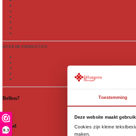
Retourneren
Verzendbeleid
Klachtenprocedure
Privacy Beleid
Cookiebeleid
Algemene Voorwaarden
Disclaimer
OVER DE PRODUCTEN
Aqualine 5 glas
Aqualine 12 glas
Aqualine 18 glas
Aqualine Neos Glas
Alle Aqualine producten
Toestemming
Bellen?
+31 (0)35 628 47 08
Deze website maakt gebruik
Social
Cookies zijn kleine tekstbes
9,3
maken.