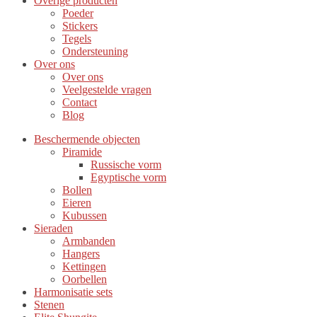
Overige producten
Poeder
Stickers
Tegels
Ondersteuning
Over ons
Over ons
Veelgestelde vragen
Contact
Blog
Beschermende objecten
Piramide
Russische vorm
Egyptische vorm
Bollen
Eieren
Kubussen
Sieraden
Armbanden
Hangers
Kettingen
Oorbellen
Harmonisatie sets
Stenen