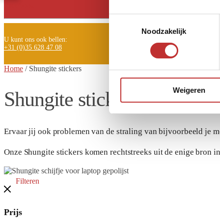
Facebook
Toestemmingsselectie
Noodzakelijk
U kunt ons ook bellen:
+31 (0)35 628 47 08
Home
/
Shungite stickers
Weigeren
Shungite stickers
Ervaar jij ook problemen van de straling van bijvoorbeeld je m
Onze Shungite stickers komen rechtstreeks uit de enige bron in
Filteren
Prijs