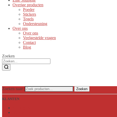
Elite Shungite
Overige producten
Poeder
Stickers
Tegels
Ondersteuning
Over ons
Over ons
Veelgestelde vragen
Contact
Blog
Zoeken
Zoeken naar:
Zoeken
KLANTEN
Verlanglijst
Mijn account