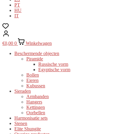
PT
HU
IT
€
0,00
0
Winkelwagen
Beschermende objecten
Piramide
Russische vorm
Egyptische vorm
Bollen
Eieren
Kubussen
Sieraden
Armbanden
Hangers
Kettingen
Oorbellen
Harmonisatie sets
Stenen
Elite Shungite