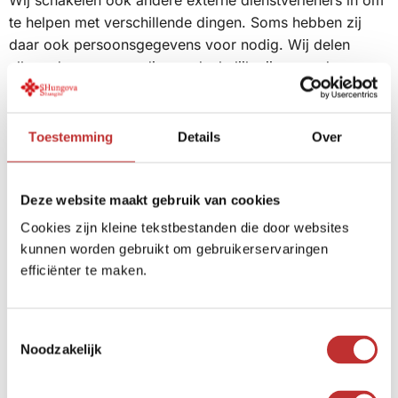
Wij schakelen ook andere externe dienstverleners in om
te helpen met verschillende dingen. Soms hebben zij
daar ook persoonsgegevens voor nodig. Wij delen
alleen de gegevens die noodzakelijk zijn voor de
opdracht die de externe dienstverlener voor ons
uitvoert. We verkopen je gegevens niet aan deze
dienstverleners of andere derde partijen. En met alle
Toestemming
Details
Over
externe dienstverleners sluiten wij overeenkomsten
waarin wij afspreken wat ze met de gegevens mogen
doen.
Deze website maakt gebruik van cookies
Cookies zijn kleine tekstbestanden die door websites
Het type werkzaamheden dat onze externe
kunnen worden gebruikt om gebruikerservaringen
dienstverleners voor ons uitvoeren zijn:
efficiënter te maken.
het ondersteunen bij het leveren van onze digitale
diensten zoals de hosting, onderhoud en
T
ondersteuning van onze websites en applicaties;
Noodzakelijk
o
het ondersteunen bij onze advertentie- en
e
marketingcampagnes;
s