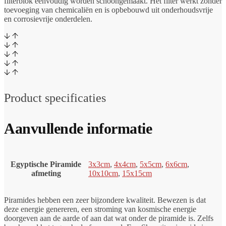
filterblok eenvoudig worden schoongemaakt. Het filter werkt zonder
toevoeging van chemicaliën en is opbebouwd uit onderhoudsvrije
en corrosievrije onderdelen.
Product specificaties
Aanvullende informatie
Egyptische Piramide
3x3cm
,
4x4cm
,
5x5cm
,
6x6cm
,
afmeting
10x10cm
,
15x15cm
Piramides hebben een zeer bijzondere kwaliteit. Bewezen is dat
deze energie genereren, een stroming van kosmische energie
doorgeven aan de aarde of aan dat wat onder de piramide is. Zelfs