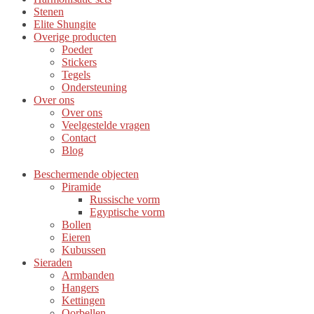
Stenen
Elite Shungite
Overige producten
Poeder
Stickers
Tegels
Ondersteuning
Over ons
Over ons
Veelgestelde vragen
Contact
Blog
Beschermende objecten
Piramide
Russische vorm
Egyptische vorm
Bollen
Eieren
Kubussen
Sieraden
Armbanden
Hangers
Kettingen
Oorbellen