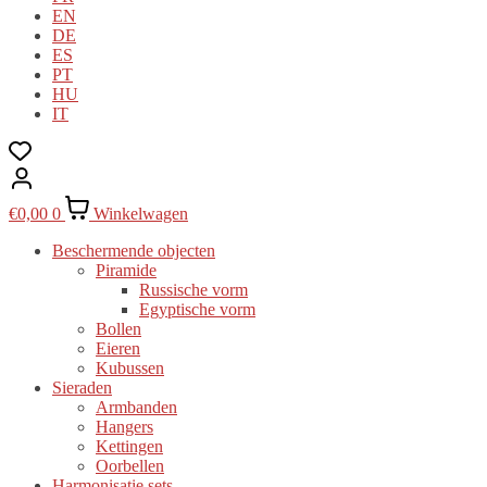
EN
DE
ES
PT
HU
IT
€
0,00
0
Winkelwagen
Beschermende objecten
Piramide
Russische vorm
Egyptische vorm
Bollen
Eieren
Kubussen
Sieraden
Armbanden
Hangers
Kettingen
Oorbellen
Harmonisatie sets