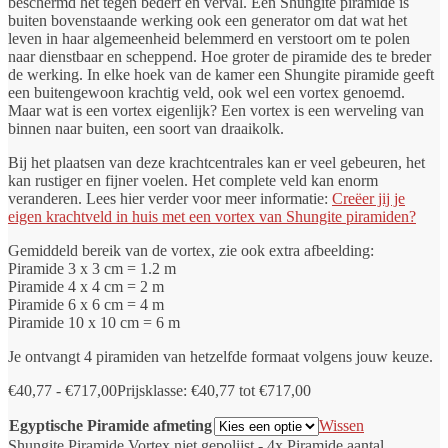
beschermd het tegen bederf en verval. Een Shungite piramide is
buiten bovenstaande werking ook een generator om dat wat het
leven in haar algemeenheid belemmerd en verstoort om te polen
naar dienstbaar en scheppend. Hoe groter de piramide des te breder
de werking. In elke hoek van de kamer een Shungite piramide geeft
een buitengewoon krachtig veld, ook wel een vortex genoemd.
Maar wat is een vortex eigenlijk? Een vortex is een werveling van
binnen naar buiten, een soort van draaikolk.
Bij het plaatsen van deze krachtcentrales kan er veel gebeuren, het
kan rustiger en fijner voelen. Het complete veld kan enorm
veranderen. Lees hier verder voor meer informatie:
Creëer jij je
eigen krachtveld in huis met een vortex van Shungite piramiden?
Gemiddeld bereik van de vortex, zie ook extra afbeelding:
Piramide 3 x 3 cm = 1.2 m
Piramide 4 x 4 cm = 2 m
Piramide 6 x 6 cm = 4 m
Piramide 10 x 10 cm = 6 m
Je ontvangt 4 piramiden van hetzelfde formaat volgens jouw keuze.
€
40,77
-
€
717,00
Prijsklasse: €40,77 tot €717,00
Egyptische Piramide afmeting
Wissen
Shungite Piramide Vortex niet gepolijst - 4x Piramide aantal