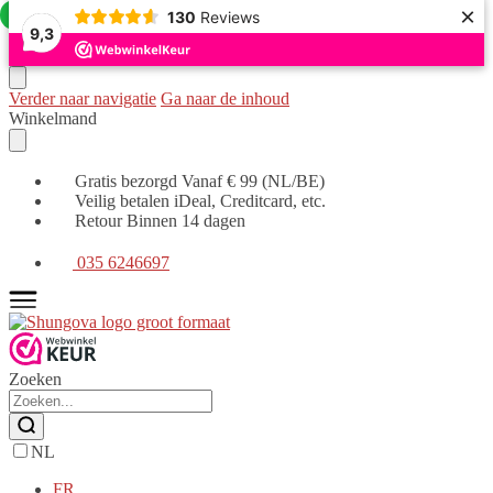
×
Aanbieding!
130
Reviews
9,3
Verder naar navigatie
Ga naar de inhoud
Winkelmand
Gratis bezorgd Vanaf € 99 (NL/BE)
Veilig betalen iDeal, Creditcard, etc.
Retour Binnen 14 dagen
035 6246697
Zoeken
NL
FR