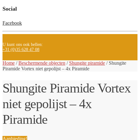
Social
Facebook
U kunt ons ook bellen:
+31 (0)35 628 47 08
Home
/
Beschermende objecten
/
Shungite piramide
/
Shungite
Piramide Vortex niet gepolijst – 4x Piramide
Shungite Piramide Vortex
niet gepolijst – 4x
Piramide
Aanbieding!