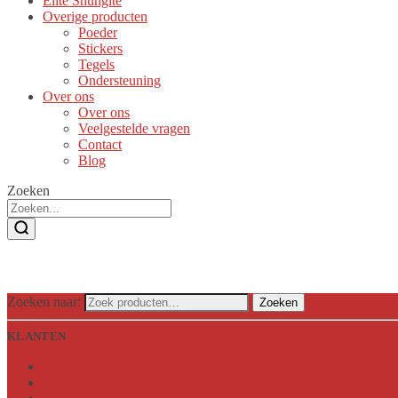
Elite Shungite
Overige producten
Poeder
Stickers
Tegels
Ondersteuning
Over ons
Over ons
Veelgestelde vragen
Contact
Blog
Zoeken
Zoeken naar:
Zoeken
KLANTEN
Verlanglijst
Mijn account