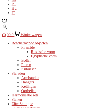
PT
HU
IT
€
0,00
0
Winkelwagen
Beschermende objecten
Piramide
Russische vorm
Egyptische vorm
Bollen
Eieren
Kubussen
Sieraden
Armbanden
Hangers
Kettingen
Oorbellen
Harmonisatie sets
Stenen
Elite Shungite