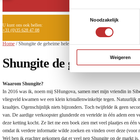
Facebook
Toestemmingsselectie
Noodzakelijk
U kunt ons ook bellen:
+31 (0)35 628 47 08
Home
/
Shungite de geheime helende steen uit rusland
Weigeren
Shungite de geheime helen
Waarom Shungite?
In 2016 was ik, noem mij SHungova, samen met mijn vriendin in Siber
vliegveld kwamen we een klein kristallenwinkeltje tegen. Natuurlijk 
kraaltjes. Ogenschijnlijk niets bijzonders. Toch twijfelde ik geen se
van. De aardige verkoopster glunderde en vertelde in één adem een ver
deze ketting kocht. Ze liet me een boek zien met veel plaatjes en 
omdat ik verdere informatie wilde zoeken en vinden over deze (voor
Wel ben ik erachter gekomen dat er veel nep Shungite op de markt is.