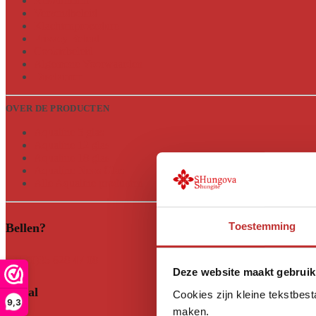
Retourneren
Verzendbeleid
Klachtenprocedure
Privacy Beleid
Cookiebeleid
Algemene Voorwaarden
Disclaimer
OVER DE PRODUCTEN
Aqualine 5 glas
Aqualine 12 glas
Aqualine 18 glas
Aqualine Neos Glas
Alle Aqualine producten
Toestemming
Bellen?
+31 (0)35 628 47 08
Deze website maakt gebruik
Social
Cookies zijn kleine tekstbes
9,3
maken.