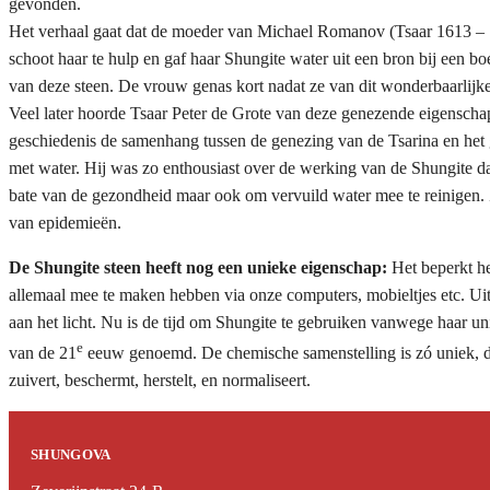
gevonden.
Het verhaal gaat dat de moeder van Michael Romanov (Tsaar 1613 – 1
schoot haar te hulp en gaf haar Shungite water uit een bron bij een b
van deze steen. De vrouw genas kort nadat ze van dit wonderbaarlijk
Veel later hoorde Tsaar Peter de Grote van deze genezende eigenschap
geschiedenis de samenhang tussen de genezing van de Tsarina en het 
met water. Hij was zo enthousiast over de werking van de Shungite dat
bate van de gezondheid maar ook om vervuild water mee te reinigen. 
van epidemieën.
De Shungite steen heeft nog een unieke eigenschap:
Het beperkt he
allemaal mee te maken hebben via onze computers, mobieltjes etc. Uit 
aan het licht. Nu is de tijd om Shungite te gebruiken vanwege haar
e
van de 21
eeuw genoemd. De chemische samenstelling is zó uniek, dat h
zuivert, beschermt, herstelt, en normaliseert.
SHUNGOVA