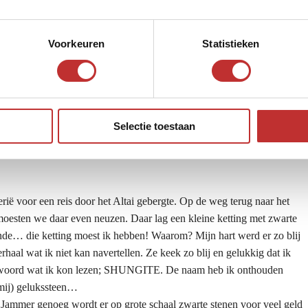
Voorkeuren
Statistieken
Selectie toestaan
de steen uit rusland
ië voor een reis door het Altai gebergte. Op de weg terug naar het
moesten we daar even neuzen. Daar lag een kleine ketting met zwarte
conde… die ketting moest ik hebben! Waarom? Mijn hart werd er zo blij
haal wat ik niet kan navertellen. Ze keek zo blij en gelukkig dat ik
één woord wat ik kon lezen; SHUNGITE. De naam heb ik onthouden
 mij) gelukssteen…
 Jammer genoeg wordt er op grote schaal zwarte stenen voor veel geld