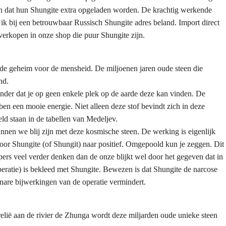
n dat hun Shungite extra opgeladen worden. De krachtig werkende
ik bij een betrouwbaar Russisch Shungite adres beland. Import direct
verkopen in onze shop die puur Shungite zijn.
de geheim voor de mensheid. De miljoenen jaren oude steen die
nd.
zonder dat je op geen enkele plek op de aarde deze kan vinden. De
ben een mooie energie. Niet alleen deze stof bevindt zich in deze
ld staan in de tabellen van Medeljev.
nen we blij zijn met deze kosmische steen. De werking is eigenlijk
door Shungite (of Shungit) naar positief. Omgepoold kun je zeggen. Dit
rs veel verder denken dan de onze blijkt wel door het gegeven dat in
eratie) is bekleed met Shungite. Bewezen is dat Shungite de narcose
 nare bijwerkingen van de operatie vermindert.
lië aan de rivier de Zhunga wordt deze miljarden oude unieke steen