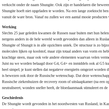
verkocht onder de naam Shungite. Ook zijn er handelaren die bewere
Shungite hoeft niet opgeladen te worden. Na een lange zoektocht ben 
vanuit de ware bron. Vanaf nu zullen we een aantal mooie producten 
Werking
Slechts 25 jaar geleden kwamen de Russen naar buiten met hun helen
nergens anders in de hele wereld wordt gevonden dan alleen in Rusla
Shungite of Shungit is in alle opzichten uniek. De structuur is zo bij
moleculen lijken op koolstof, maar zijn totaal anders van vorm en heb
krachtige steen, maar ook vele andere elementen waarvan velen verme
Juist nu we worden belaagd door G4, G4+ en inmiddels ook al G5 kun
heel simpel; je kunt stellen dat negatieve energieën omgezet worden 
is bewezen ook door de Russische wetenschap. Dat deze wetenschappe
Russische ziekenhuizen de recovery room of uitslaapkamer (na een op
neutraliseert, wonden sneller heelt, de bloedaanmaak stimuleert en de
Geschiedenis
De Shungite wordt gevonden in het noordwesten van Rusland, in Kare