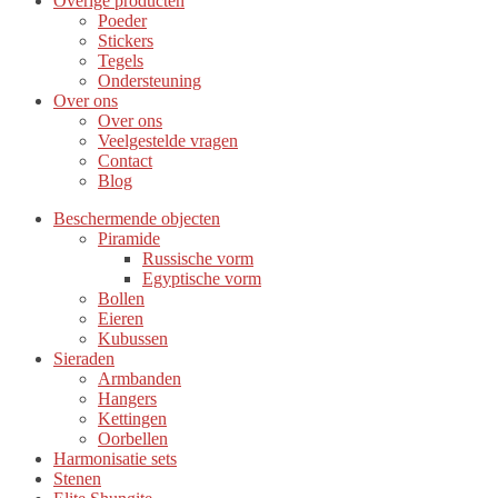
Overige producten
Poeder
Stickers
Tegels
Ondersteuning
Over ons
Over ons
Veelgestelde vragen
Contact
Blog
Beschermende objecten
Piramide
Russische vorm
Egyptische vorm
Bollen
Eieren
Kubussen
Sieraden
Armbanden
Hangers
Kettingen
Oorbellen
Harmonisatie sets
Stenen