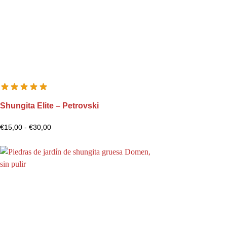
i
e
Shungita Elite – Petrovski
€
15,00
-
€
30,00