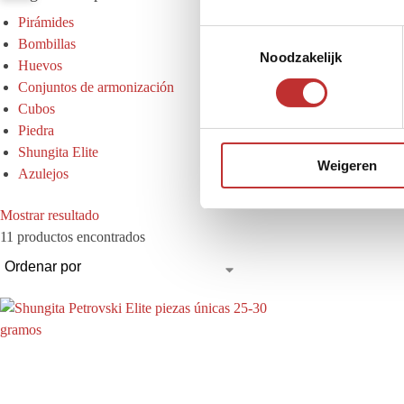
Pirámides
T
Bombillas
Noodzakelijk
o
Huevos
e
Conjuntos de armonización
s
Cubos
t
Piedra
e
Shungita Elite
Weigeren
m
Azulejos
m
i
Mostrar resultado
n
11 productos encontrados
g
s
s
e
l
e
c
t