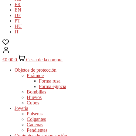
FR
EN
DE
PT
HU
IT
€
0,00
0
Cesta de la compra
Objetos de protección
Pirámide
Forma rusa
Forma egipcia
Bombillas
Huevos
Cubos
Joyería
Pulseras
Colgantes
Cadenas
Pendientes
Conjuntos de armonización