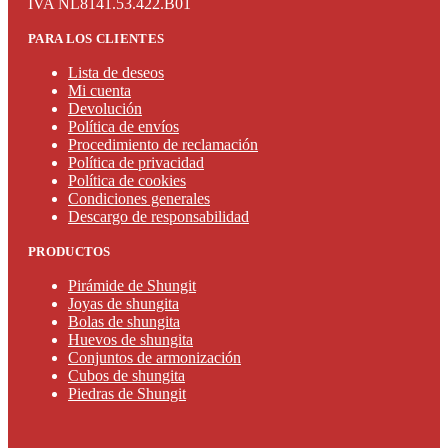
IVA NL8141.53.422.B01
PARA LOS CLIENTES
Lista de deseos
Mi cuenta
Devolución
Política de envíos
Procedimiento de reclamación
Política de privacidad
Política de cookies
Condiciones generales
Descargo de responsabilidad
PRODUCTOS
Pirámide de Shungit
Joyas de shungita
Bolas de shungita
Huevos de shungita
Conjuntos de armonización
Cubos de shungita
Piedras de Shungit