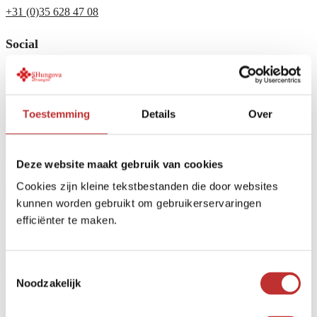
+31 (0)35 628 47 08
Social
Facebook
Toestemming
Details
Over
También puede llamarnos al
+31 (0)35 628 47 08
Deze website maakt gebruik van cookies
Inicio
/
Blogs
/
Shungita
/ ¿Cómo
puedo comprobar la autenticidad
de mi shungita?
Cookies zijn kleine tekstbestanden die door websites
kunnen worden gebruikt om gebruikerservaringen
efficiënter te maken.
¿Cómo puedo comprobar
la autenticidad de mi
Toestemmingsselectie
Noodzakelijk
shungita?