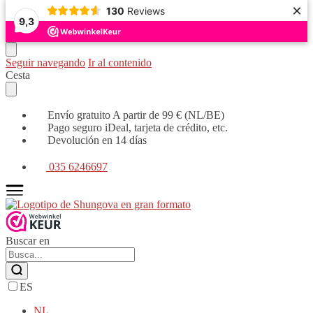
×
130
Reviews
9,3
Seguir navegando
Ir al contenido
Cesta
Envío gratuito A partir de 99 € (NL/BE)
Pago seguro iDeal, tarjeta de crédito, etc.
Devolución en 14 días
035 6246697
Buscar en
ES
NL