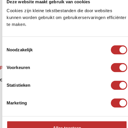
Deze website maakt gebruik van cookies
Cookies zijn kleine tekstbestanden die door websites
kunnen worden gebruikt om gebruikerservaringen efficiënter
te maken.
T
Noodzakelijk
o
e
s
Voorkeuren
Pirámide de Shungit pulida Vortex - 4x Pirámide
t
e
€
54,36
-
€
778,00
m
Statistieken
m
i
Marketing
n
g
s
s