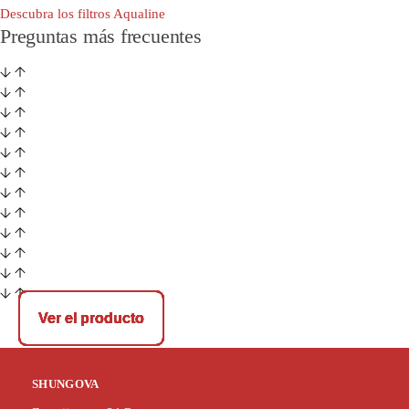
Descubra los filtros Aqualine
Preguntas más frecuentes
Ver el producto
Ver el producto
Ver el producto
Ver el producto
Ver el producto
Ver el producto
Ver el producto
SHUNGOVA