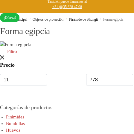
También puede llamarnos al
+31 (0)35 628 47 08
¡Oferta!
¡Oferta!
Página principal
Objetos de protección
Pirámide de Shungit
Forma egipcia
/
/
/
Forma egipcia
Filtro
Precio
Categorías de productos
Pirámides
Bombillas
Huevos