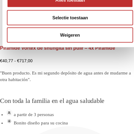
Alles toestaan
e
l
Selectie toestaan
e
c
t
Weigeren
i
Pirámide Vortex de shungita sin pulir – 4x Pirámide
e
€
40,77
-
€
717,00
"Buen producto. Es mi segundo depósito de agua antes de mudarme a
otra habitación".
Con toda la familia en el agua saludable
a partir de 3 personas
Bonito diseño para su cocina