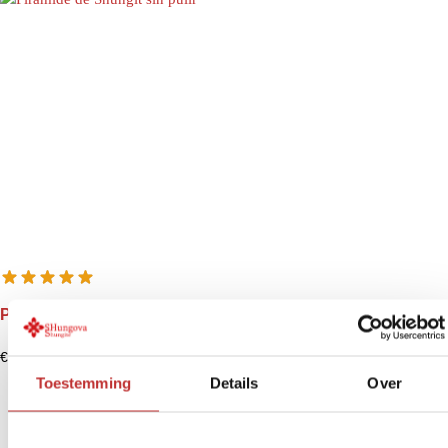
Pirámide de Shungit sin pulir
€
11,99
-
€
211,00
Toestemming
Details
Over