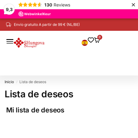
×
130
Reviews
9,3
Envío gratuito A partir de 99 € (NL/BE)
0
Inicio
Lista de deseos
/
Lista de deseos
Mi lista de deseos