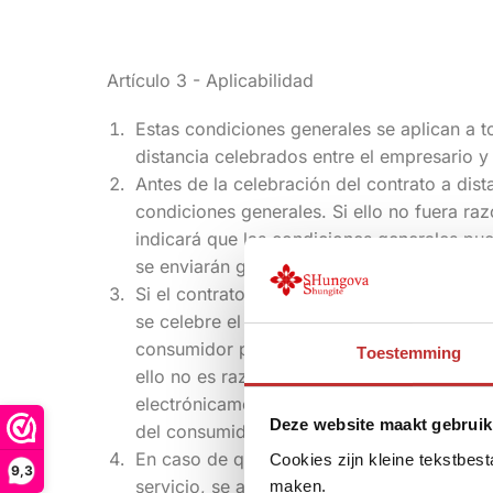
Artículo 3 - Aplicabilidad
Estas condiciones generales se aplican a to
distancia celebrados entre el empresario y
Antes de la celebración del contrato a dist
condiciones generales. Si ello no fuera raz
indicará que las condiciones generales pue
se enviarán gratuitamente lo antes posible.
Si el contrato a distancia se celebra por ví
se celebre el contrato a distancia, el text
consumidor por vía electrónica de forma q
Toestemming
ello no es razonablemente posible, antes d
electrónicamente las condiciones generales
Deze website maakt gebruik
del consumidor.
En caso de que, además de las presentes c
Cookies zijn kleine tekstbes
9,3
servicio, se aplicarán mutatis mutandis lo
maken.