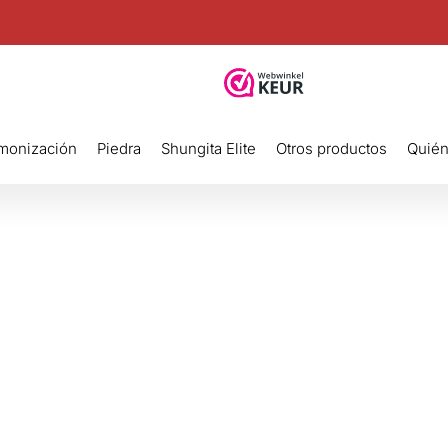
rmonización
Piedra
Shungita Elite
Otros productos
Quié
ales
arle.