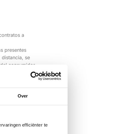
contratos a
as presentes
 distancia, se
 del consumidor,
or y antes de que
sposición del
os duradero. Si
Over
 consultarse
ita a petición
 del producto o
varingen efficiënter te
rales