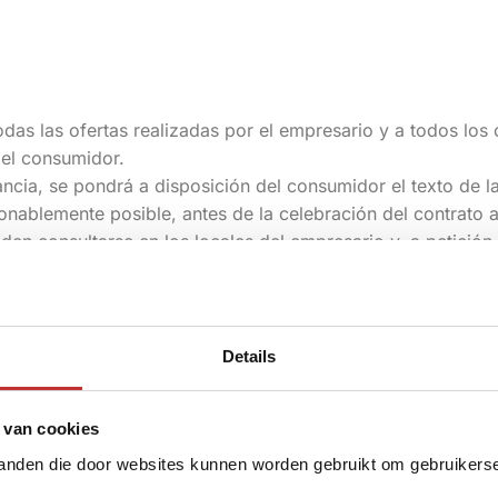
das las ofertas realizadas por el empresario y a todos los 
 el consumidor.
ancia, se pondrá a disposición del consumidor el texto de l
onablemente posible, antes de la celebración del contrato a
den consultarse en los locales del empresario y, a petición
a electrónica, no obstante lo dispuesto en el párrafo anteri
o de las presentes condiciones generales podrá ponerse a di
ue éste pueda almacenarlo fácilmente en un soporte de dat
Details
e celebrar el contrato a distancia se indicará dónde pueden
 y que se enviarán por vía electrónica o de otra forma gratu
 van cookies
ondiciones generales, se apliquen condiciones específicas
tanden die door websites kunnen worden gebruikt om gebruikerser
s párrafos segundo y tercero y, en caso de condiciones gene