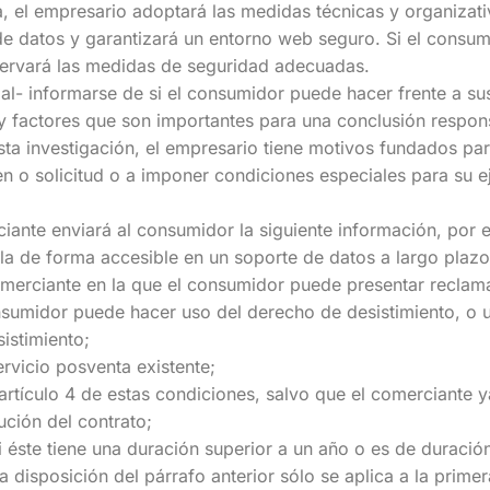
ca, el empresario adoptará las medidas técnicas y organiza
 de datos y garantizará un entorno web seguro. Si el consu
servará las medidas de seguridad adecuadas.
al- informarse de si el consumidor puede hacer frente a su
 factores que son importantes para una conclusión respon
sta investigación, el empresario tiene motivos fundados par
n o solicitud o a imponer condiciones especiales para su e
ciante enviará al consumidor la siguiente información, por e
a de forma accesible en un soporte de datos a largo plazo
l comerciante en la que el consumidor puede presentar reclam
onsumidor puede hacer uso del derecho de desistimiento, o 
istimiento;
ervicio posventa existente;
 artículo 4 de estas condiciones, salvo que el comerciante y
ución del contrato;
si éste tiene una duración superior a un año o es de duración
 disposición del párrafo anterior sólo se aplica a la primer