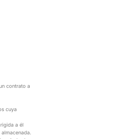
un contrato a
ios cuya
igida a él
n almacenada.