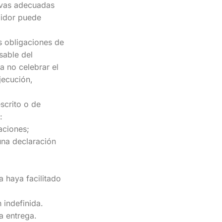
tivas adecuadas
midor puede
s obligaciones de
sable del
a no celebrar el
jecución,
scrito o de
:
aciones;
una declaración
a haya facilitado
 indefinida.
a entrega.