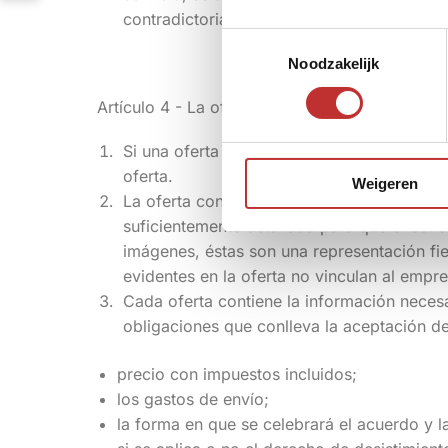
contradictorias, el consumidor podrá acoge
T
Noodzakelijk
o
e
Artículo 4 - La oferta
s
t
Si una oferta tiene un periodo de validez l
e
oferta.
Weigeren
m
La oferta contiene una descripción complet
m
suficientemente detallada para que el cons
i
imágenes, éstas son una representación fie
n
evidentes en la oferta no vinculan al empre
g
Cada oferta contiene la información neces
s
obligaciones que conlleva la aceptación de 
s
e
precio con impuestos incluidos;
l
los gastos de envío;
e
la forma en que se celebrará el acuerdo y l
c
t