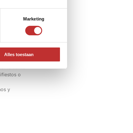
avorable.
Marketing
amente en la
Alles toestaan
escripción es
ante utiliza
ifiestos o
hos y