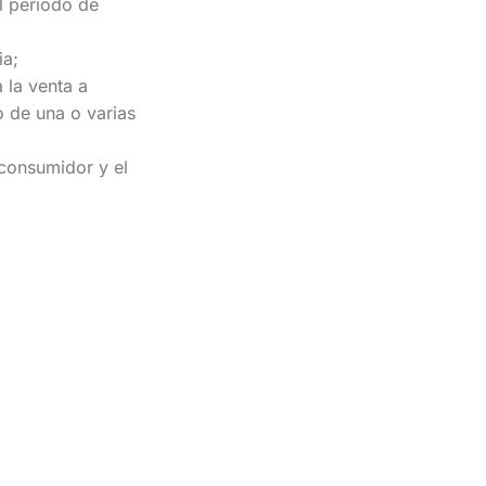
l periodo de
ia;
 la venta a
o de una o varias
 consumidor y el