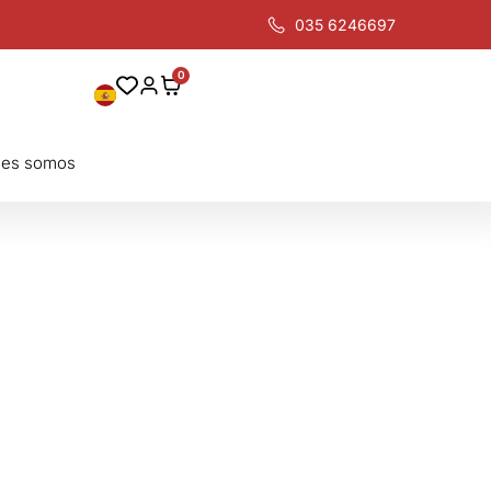
035 6246697
0
nes somos