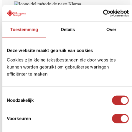
Toestemming
Details
Over
Envío gratuito
a partir de 99 € (NL/BE)
Pago seguro
iDeal, tarjeta de crédito, etc.
Devolución en
14 días
Deze website maakt gebruik van cookies
Opiniones de otros clientes sobre
Cookies zijn kleine tekstbestanden die door websites
kunnen worden gebruikt om gebruikerservaringen
Shungite piece Nachalo - half
efficiënter te maken.
polished/half rough
Toestemmingsselectie
Valorado
4
de 5
Noodzakelijk
Mathea Tigelaar
Si hace lo que dicen, nos alegramos.
12 de abril de 2026
Voorkeuren
Las críticas están cerradas.