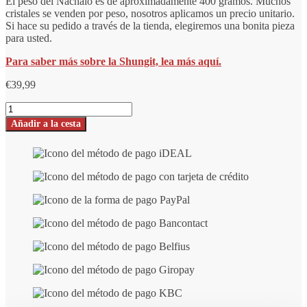
El peso del Nachalo es de aproximadamente 400 gramos. Muchos
cristales se venden por peso, nosotros aplicamos un precio unitario.
Si hace su pedido a través de la tienda, elegiremos una bonita pieza
para usted.
Para saber más sobre la Shungit, lea más aquí.
€
39,99
Pieza
de
Añadir a la cesta
Shungite
Nachalo
-
número
mitad
pulido/mitad
en
bruto