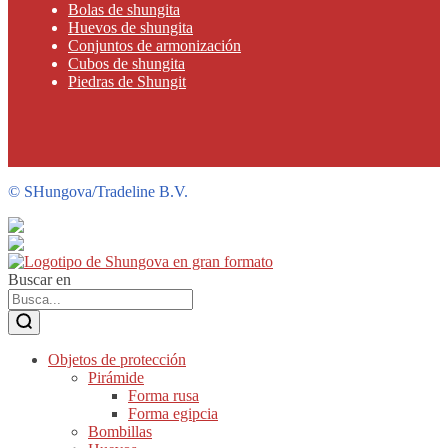
Bolas de shungita
Huevos de shungita
Conjuntos de armonización
Cubos de shungita
Piedras de Shungit
©
SHungova/Tradeline B.V.
Buscar en
Objetos de protección
Pirámide
Forma rusa
Forma egipcia
Bombillas