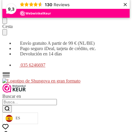
×
130
Reviews
9,3
Seguir
Ir
Cesta
navegando
al
contenido
Envío gratuito A partir de 99 € (NL/BE)
Pago seguro iDeal, tarjeta de crédito, etc.
Devolución en 14 días
035 6246697
Buscar en
ES