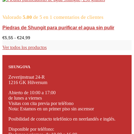
de
15,00
€
Valorado
5.00
de 5 en
a
1
comentarios de clientes
30,00
€
Piedras de Shungit para purificar el agua sin pulir
Gama
€
5,55
-
€
24,99
de
precios:
Ver todos los productos
de
5,55
a
24,99
SHUNGOVA
euros
Zeverijnstraat 24-R
1216 GK Hilversum
Abierto de 10:00 a 17:00
de lunes a viernes
Visitas con cita previa por teléfono
Nota: Estamos en un primer piso sin ascensor
Posibilidad de contacto telefónico en neerlandés e inglés.
Disponible por teléfono: