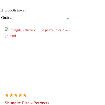
i
11 prodotti trovati
e
Shungite Elite – Petrovski