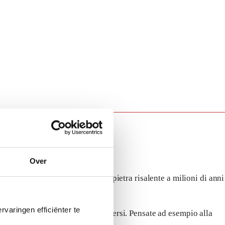
Over
ndo si trova e si estrae questa pietra risalente a milioni di anni
varingen efficiënter te
può essere utilizzata in modi diversi. Pensate ad esempio alla