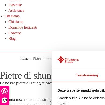
Piastrelle
Assistenza
Chi siamo
Chi siamo
Domande frequenti
Contatto
Blog
Home
Pietre
/
di shungite
Pietre di shungite
Toestemming
Le nostre pietre di shungite provengono direttamente dall'unica fo
fa.
Deze website maakt gebruik
Cookies zijn kleine tekstbes
Abbiamo inserito nella nostra gamma una varietà di pietre di shu
9,3
maken.