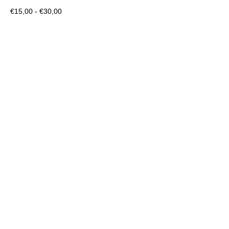
€
15,00
-
€
30,00
Visualizza il prodotto