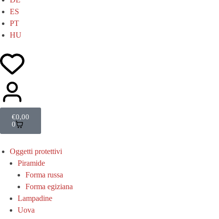
ES
PT
HU
€
0,00
0
Oggetti protettivi
Piramide
Forma russa
Forma egiziana
Lampadine
Uova