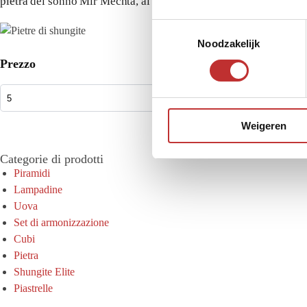
pietra del sonno Mir Mechta, al peluche di shungite Valun o a un
T
Noodzakelijk
o
e
Prezzo
s
t
e
Weigeren
m
m
Categorie di prodotti
i
Piramidi
n
Lampadine
g
Uova
s
Set di armonizzazione
s
Cubi
e
Pietra
l
Shungite Elite
e
Piastrelle
c
t