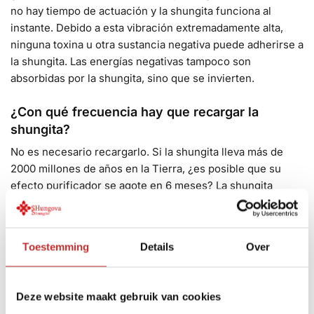
no hay tiempo de actuación y la shungita funciona al
instante. Debido a esta vibración extremadamente alta,
ninguna toxina u otra sustancia negativa puede adherirse a
la shungita. Las energías negativas tampoco son
absorbidas por la shungita, sino que se invierten.
¿Con qué frecuencia hay que recargar la
shungita?
No es necesario recargarlo. Si la shungita lleva más de
2000 millones de años en la Tierra, ¿es posible que su
efecto purificador se agote en 6 meses? La shungita
nunca se agota y sigue funcionando siempre.
¿Cómo puedo descargar la shungita?
Toestemming
Details
Over
Esto tampoco es necesario. Debido a la vibración
extremadamente alta, ninguna toxina u otra sustancia
nociva puede adherirse a la shungita. Las energías
Deze website maakt gebruik van cookies
negativas tampoco son absorbidas por la shungita, sino