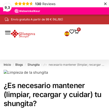
×
130
Reviews
9,3
Envío gratuito A partir de 99 € (NL/BE)
0
Inicio
Blogs
Shungita
necesario mantener (limpiar, recargar y cuidar) la shungita?
/
/
/ ¿Es
¿Es necesario mantener
(limpiar, recargar y cuidar) tu
shungita?