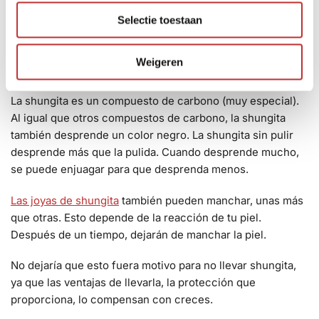
l
shungita o shungiet que has comprado procede de allí, se
Selectie toestaan
e
trata realmente de shungita y su efecto es siempre el
c
mismo.
t
Weigeren
i
¿Es normal que la shungita deje marcas?
e
La shungita es un compuesto de carbono (muy especial).
Al igual que otros compuestos de carbono, la shungita
también desprende un color negro. La shungita sin pulir
desprende más que la pulida. Cuando desprende mucho,
se puede enjuagar para que desprenda menos.
Las joyas de shungita
también pueden manchar, unas más
que otras. Esto depende de la reacción de tu piel.
Después de un tiempo, dejarán de manchar la piel.
No dejaría que esto fuera motivo para no llevar shungita,
ya que las ventajas de llevarla, la protección que
proporciona, lo compensan con creces.